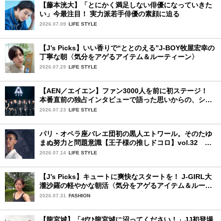
【藤本洸大】「とにかく満足しない俳優になっていきた
い」今最注目！ 実力派若手俳優の素顔に迫る
2026.07.09
LIFE STYLE
【J’s Picks】いい香りで“ととのえる”J-BOY牧屋宏幸の
丁寧な朝〈気分をアゲるアイテム＆ルーティーン〉
2026.07.29
LIFE STYLE
【AEN／エイエン】ファン3000人を前に初ステージ！
本番直前の独占インタビューで語った思いからの、ショ
ーケース完全レポート！
2026.07.23
LIFE STYLE
パリ・オペラ座バレエ団初の黒人エトワール。そのたゆ
まぬ努力と問題意識【王子様の推しドコロ】vol.32 ギ
ヨーム・ディオップさん
2026.07.14
LIFE STYLE
【J’s Picks】キュートに爽快なスタートを！ J-GIRL大
瀧沙羅の軽やかな朝活〈気分をアゲるアイテム＆ルーテ
ィーン〉
2026.07.31
FASHION
【龍宮城】「ぜひ龍宮城に沼ってください！」JJ初登場