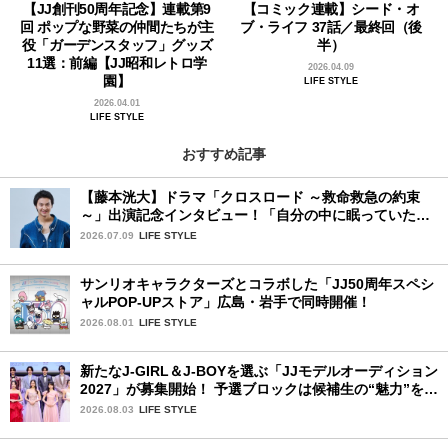
【JJ創刊50周年記念】連載第9
【コミック連載】シード・オ
回 ポップな野菜の仲間たちが主
ブ・ライフ 37話／最終回（後
役「ガーデンスタッフ」グッズ
半）
11選：前編【JJ昭和レトロ学
2026.04.09
園】
LIFE STYLE
2026.04.01
LIFE STYLE
おすすめ記事
【藤本洸大】ドラマ「クロスロード ～救命救急の約束
～」出演記念インタビュー！「自分の中に眠っていた熱
を思い出させてもらった作品です」
2026.07.09
LIFE STYLE
サンリオキャラクターズとコラボした「JJ50周年スペシ
ャルPOP-UPストア」広島・岩手で同時開催！
2026.08.01
LIFE STYLE
新たなJ-GIRL＆J-BOYを選ぶ「JJモデルオーディション
2027」が募集開始！ 予選ブロックは候補生の“魅力”を重
視した「新システム」に変わります
2026.08.03
LIFE STYLE