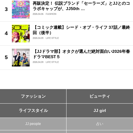
再販決定！ 伝説ブランド「セーラーズ」とJJとのコ
ラボキャップが、JJ50th …
2026.04.06
FASHION
【コミック連載】シード・オブ・ライフ 37話／最終
回（後半）
2026.04.09
LIFE STYLE
【JJドラマ部】オタクが選んだ絶対面白い2026年春
ドラマBEST５
2026.04.09
LIFE STYLE
ファッション
ビューティ
ライフスタイル
JJ girl
JJ people
占い