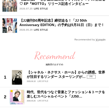
♡ EP『MOTTO』リリース記念インタビュー
2026.07.25
LIFE STYLE
【JJ創刊50周年記念】締切迫る！「JJ 50th
Anniversary EDITION」の予約は5月31日（日）まで！
2026.05.29
LIFE STYLE
Recommended by
Recommend
編集部のおすすめ
【シャネル・ネクサス・ホール】からの誘惑。世界
が注目するリンダー スターリングが…
PR
2026.06.18
LIFE STYLE
時代、世代をつなぐ音楽とファッション＆トークを
楽しむスペシャルイベント「JJ50…
2026.03.26
LIFE STYLE