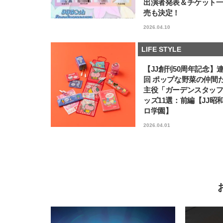
出演者発表＆チケット
売も決定！
2026.04.10
LIFE STYLE
【JJ創刊50周年記念】
回 ポップな野菜の仲間
主役「ガーデンスタッ
ッズ11選：前編【JJ昭
ロ学園】
2026.04.01