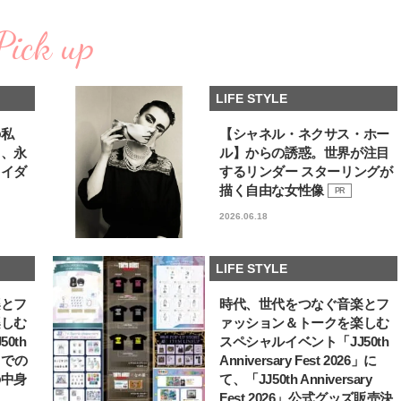
棒”〈ビューティ＆ファッション
どうやら俺のこと好きら
2026.08.07
2026.08.05
夏の必需品〉
送記念インタビュー♡ 「
Pick up
BEAUTY
LIFE STYLE
斗くんが可愛く見えたん
【JJ専属モデルの素顔】ビューテ
新たなJ-GIRL＆J-BOY
ィ大好き！ 松川 星のお気に入り
「JJモデルオーディショ
LIFE STYLE
コスメをCHECK
2027」が募集開始！ 予
2025.12.16
2026.08.03
クは候補生の“魅力”を重
BEAUTY
LIFE STYLE
「新システム」に変わり
の私
【シャネル・ネクサス・ホー
る、永
ル】からの誘惑。世界が注目
【J’s Picks】悲しい経験でたどり
曾祖父のバレエスクール
ライダ
するリンダー スターリングが
着いた…J-BOY三上龍の手放せな
リカへ……オールラウン
い“オールインワン”アイテム〈ビ
指すダンサーは踊ること
描く自由な女性像
PR
2026.08.05
2026.03.30
ューティ＆ファッション夏の必需
ぎる【王子様の推しドコ
BEAUTY
LIFE STYLE
2026.06.18
品〉
vol.29 三宅啄未さん
【J’s Picks】J-GIRL早坂萌香の
【AEN／エイエン】注目
徹底した日焼けケア！ でも、いち
人ボーイズグループが始動
LIFE STYLE
ばん大切なのは…〈ビューティ＆
ュー目前のフレッシュな
2026.07.24
2026.07.23
ファッション夏の必需品〉
占インタビュー。7人の
BEAUTY
LIFE STYLE
楽とフ
時代、世代をつなぐ音楽とフ
ります♪
楽しむ
ァッション＆トークを楽しむ
【注目アーティストRainy。っ
バレエを踊るために生ま
0th
スペシャルイベント「JJ50th
て？】自称“コスメオタク見習
韓国のスターが幸せを感
6」での
Anniversary Fest 2026」に
い”のポーチの中身、拝見しま
【王子様の推しドコロ】vo
2026.01.30
2026.02.27
の中身
て、「JJ50th Anniversary
す！
チョン・ミンチョルさん
BEAUTY
LIFE STYLE
Fest 2026」公式グッズ販売決