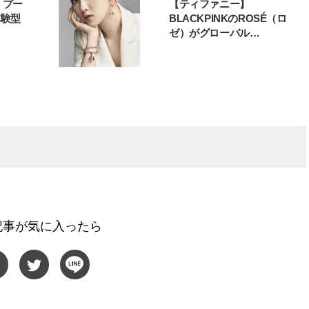
é】プー
【ティファニー】
体験型
BLACKPINKのROSÉ（ロ
ゼ）がグローバル…
記事が気に入ったら
BEAUTY
L
【J’s Picks】ブランドまとめて愛
【元之介＆小西詠斗】ド
用中！ J-GIRL有田叶“鉄壁の相
替えしたら、どうやら後