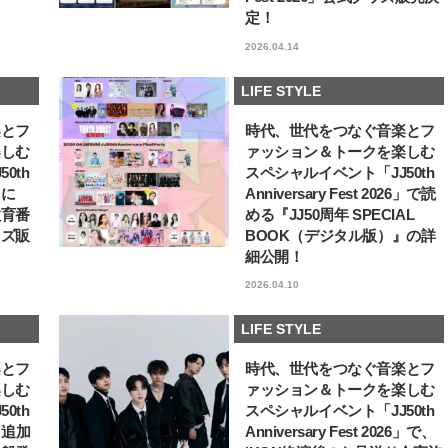
定！
【体験レポ】 ニュウマン高輪！
【櫻井優衣】メジャー 1st
uka新店舗「uka store / Care &
Single「夏いぞん」リ
2026.04.14
Share」でネイルケア体験！JJア
イベント♡ ファンと過ご
2025.09.25
2026.07.31
フタヌーンティー来場者限定チケ
高の夏時間”
BEAUTY
LIFE STYLE
ットも
LIFE STYLE
楽とフ
時代、世代をつなぐ音楽とフ
楽しむ
ァッション＆トークを楽しむ
0th
スペシャルイベント「JJ50th
6」に
Anniversary Fest 2026」で読
教育番
める『JJ50周年 SPECIAL
ッズ販
BOOK（デジタル版）』の詳
細公開！
2026.04.10
LIFE STYLE
楽とフ
時代、世代をつなぐ音楽とフ
楽しむ
ァッション＆トークを楽しむ
0th
スペシャルイベント「JJ50th
6」追加
Anniversary Fest 2026」で、