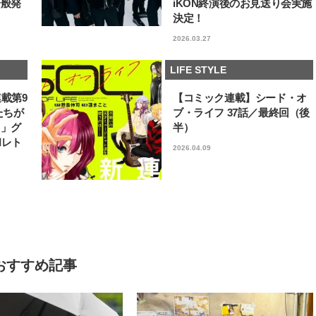
一般発
iKON終演後のお見送り会実施
決定！
2026.03.27
LIFE STYLE
連載第9
【コミック連載】シード・オ
たちが
ブ・ライフ 37話／最終回（後
フ」グ
半）
和レト
2026.04.09
おすすめ記事