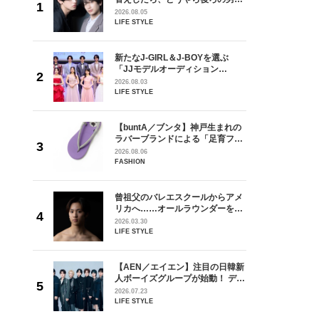
しい」放
どうやら俺のこと好きらしい」放
2026.08.05
自然と詠
送記念インタビュー♡ 「自然と詠
LIFE STYLE
です」
斗くんが可愛く見えたんです」
を選ぶ
新たなJ-GIRL＆J-BOYを選ぶ
ン
「JJモデルオーディション
選ブロッ
2027」が募集開始！ 予選ブロッ
2026.08.03
視した
クは候補生の“魅力”を重視した
LIFE STYLE
ます
「新システム」に変わります
からアメ
【buntA／ブンタ】神戸生まれの
ダーを目
ラバーブランドによる「足育フッ
が好きす
トウェア」。伊勢丹新宿店でPOP-
2026.08.06
ロ】
UP開催中！
FASHION
の日韓新
曾祖父のバレエスクールからアメ
！ デビ
リカへ……オールラウンダーを目
面々を独
指すダンサーは踊ることが好きす
2026.03.30
魅力に迫
ぎる【王子様の推しドコロ】
LIFE STYLE
vol.29 三宅啄未さん
れてきた
【AEN／エイエン】注目の日韓新
じる瞬間
人ボーイズグループが始動！ デビ
l.28
ュー目前のフレッシュな面々を独
2026.07.23
占インタビュー。7人の魅力に迫
LIFE STYLE
ります♪