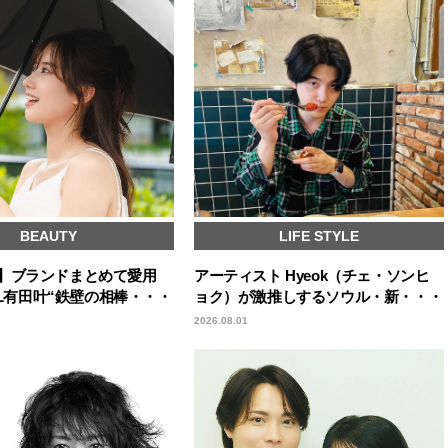
BEAUTY
LIFE STYLE
icks】ブランドまとめて愛用
アーティスト Hyeok（チェ・ソンヒ
IRL有田叶“鉄壁の相棒・・・
ョク）が激推しするソウル・新・・・
2026.08.01