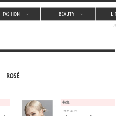
FASHION
BEAUTY
LI
J
美容担当のお気に入り
What's NEW？
占い
韓国
特集
What's NEW？
韓国
SNAP
ザ・ベスト5
特集
ザ・ベスト5
プレゼント
旅
JJグル
JJスタ
フォーチュンサイクル
ネイチャー
ROSÉ
特集
2021.04.24