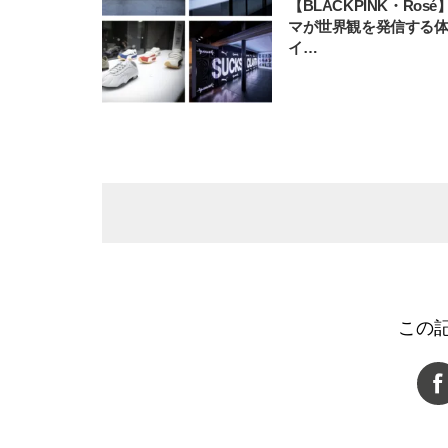
【BLACKPINK・Ros
マが世界観を発信する
イ…
この