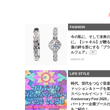
FASHION
今の私に、そして未来
に。【シャネル】が贈
遠の絆を形にする「ブ
ルフェア」
PR
2026.07.24
LIFE STYLE
時代、世代をつなぐ音
ァッション＆トークを
スペシャルイベント「JJ5
Anniversary Fest 202
パートナー企業ブース
をご紹介！