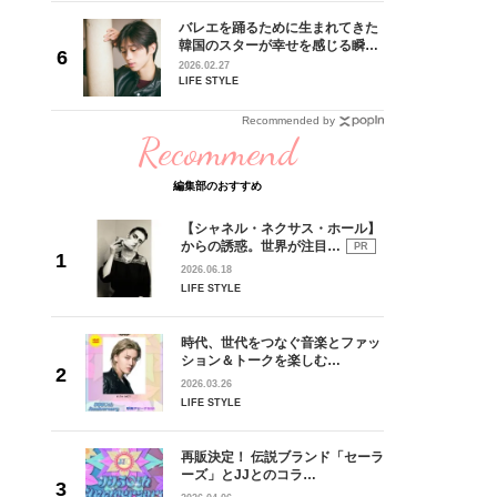
 CD
バレエを踊るために生まれてきた
リース記念
韓国のスターが幸せを感じる瞬間
した“最
【王子様の推しドコロ】vol.28
2026.02.27
チョン・ミンチョルさん
LIFE STYLE
Recommended by
Recommend
編集部のおすすめ
【シャネル・ネクサス・ホール】
からの誘惑。世界が注目…
PR
2026.06.18
LIFE STYLE
時代、世代をつなぐ音楽とファッ
ション＆トークを楽しむ…
2026.03.26
LIFE STYLE
再販決定！ 伝説ブランド「セーラ
ーズ」とJJとのコラ…