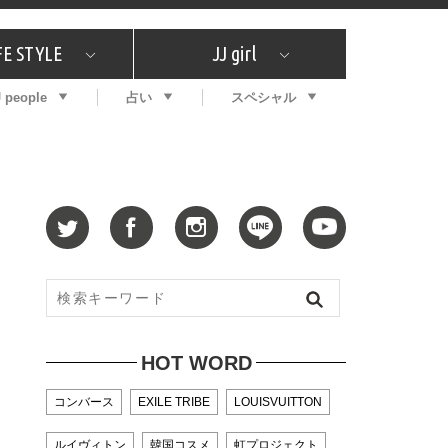
FE STYLE
JJ girl
J people
占い
スペシャル
メガイド
ッフの"それどこの"？
コスメ全部試してみた
エンタメ
プチプラ
What's NEW？
プレゼント
特集
おしゃラン！
プレゼント
恋愛
特集
コラム
インタビュー
サイン占い
毎週更新！ ジョニー楓の12星座占い
最新号
SNSキャンペーン
バックナンバー
HOT WORD
コンバース
EXILE TRIBE
LOUISVUITTON
ルイヴィトン
韓国コスメ
虹プロジェクト