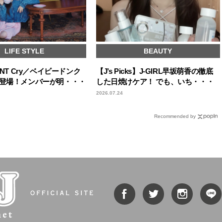
LIFE STYLE
BEAUTY
ONT Cry／ベイビードンク
【J’s Picks】J-GIRL早坂萌香の徹底
初登場！メンバーが明・・・
した日焼けケア！ でも、いち・・・
2026.07.24
Recommended by