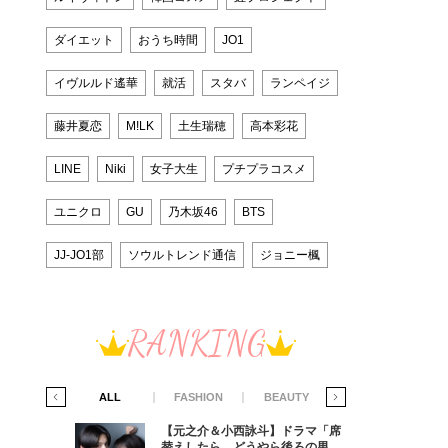
ダイエット
おうち時間
JO1
イヴルルド遙華
就活
スタバ
ランペイジ
藤井夏恋
M!LK
土生瑞穂
高本彩花
LINE
Niki
女子大生
プチプラコスメ
ユニクロ
GU
乃木坂46
BTS
JJ-JO1部
ソウルトレンド通信
ジョニー楓
RANKING
IFE STYLE
ALL
FASHION
BEAUTY
LIFE STYLE
ラマ「席
【元之介＆小西詠斗】ドラマ「席
ろの男が
替えしたら、どうやら後ろの男が