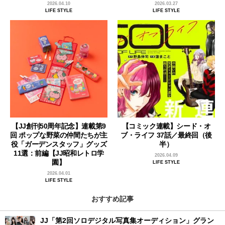
2026.04.10
2026.03.27
LIFE STYLE
LIFE STYLE
【JJ創刊50周年記念】連載第9
【コミック連載】シード・オ
回 ポップな野菜の仲間たちが主
ブ・ライフ 37話／最終回（後
役「ガーデンスタッフ」グッズ
半）
11選：前編【JJ昭和レトロ学
2026.04.09
園】
LIFE STYLE
2026.04.01
LIFE STYLE
おすすめ記事
JJ「第2回ソロデジタル写真集オーディション」グラン