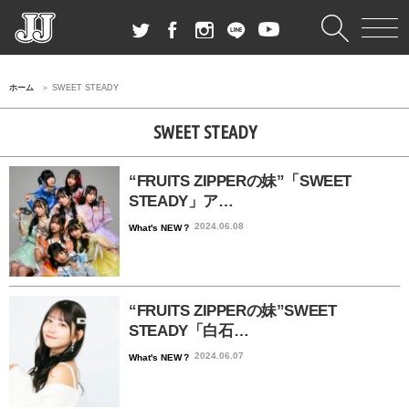
ホーム
SWEET STEADY
SWEET STEADY
“FRUITS ZIPPERの妹”「SWEET
STEADY」ア…
2024.06.08
What's NEW？
“FRUITS ZIPPERの妹”SWEET
STEADY「白石…
2024.06.07
What's NEW？