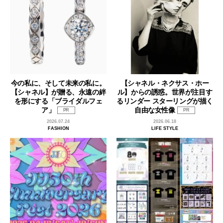
今の私に、そして未来の私に。
【シャネル・ネクサス・ホー
【シャネル】が贈る、永遠の絆
ル】からの誘惑。世界が注目す
を形にする「ブライダルフェ
るリンダー スターリングが描く
ア」
自由な女性像
PR
PR
2026.07.24
2026.06.18
FASHION
LIFE STYLE