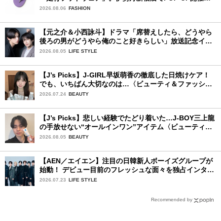
中！
2026.08.06
FASHION
【元之介＆小西詠斗】ドラマ「席替えしたら、どうやら
後ろの男がどうやら俺のこと好きらしい」放送記念イン
タビュー♡ 「自然と詠斗くんが可愛く見えたんです」
2026.08.05
LIFE STYLE
【J’s Picks】J-GIRL早坂萌香の徹底した日焼けケア！
でも、いちばん大切なのは…〈ビューティ＆ファッショ
ン夏の必需品〉
2026.07.24
BEAUTY
【J’s Picks】悲しい経験でたどり着いた…J-BOY三上龍
の手放せない“オールインワン”アイテム〈ビューティ＆
ファッション夏の必需品〉
2026.08.05
BEAUTY
【AEN／エイエン】注目の日韓新人ボーイズグループが
始動！ デビュー目前のフレッシュな面々を独占インタビ
ュー。7人の魅力に迫ります♪
2026.07.23
LIFE STYLE
Recommended by