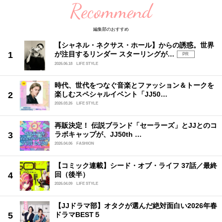
Recommend
編集部のおすすめ
【シャネル・ネクサス・ホール】からの誘惑。世界
が注目するリンダー スターリングが…
PR
2026.06.18
LIFE STYLE
時代、世代をつなぐ音楽とファッション＆トークを
楽しむスペシャルイベント「JJ50…
2026.03.26
LIFE STYLE
再販決定！ 伝説ブランド「セーラーズ」とJJとのコ
ラボキャップが、JJ50th …
2026.04.06
FASHION
【コミック連載】シード・オブ・ライフ 37話／最終
回（後半）
2026.04.09
LIFE STYLE
【JJドラマ部】オタクが選んだ絶対面白い2026年春
ドラマBEST５