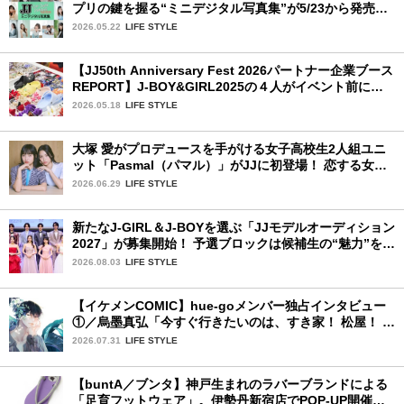
プリの鍵を握る“ミニデジタル写真集”が5/23から発売！
ファイナリストの個性あふれる18冊
2026.05.22
LIFE STYLE
【JJ50th Anniversary Fest 2026パートナー企業ブース
REPORT】J-BOY&GIRL2025の４人がイベント前にク
ロックスを訪問してジビッツ™体験！
2026.05.18
LIFE STYLE
大塚 愛がプロデュースを手がける女子高校生2人組ユニ
ット「Pasmal（パマル）」がJJに初登場！ 恋する女の
コのキュンキュンする感情を歌った最新曲「BULL」を
2026.06.29
LIFE STYLE
チェック♪
新たなJ-GIRL＆J-BOYを選ぶ「JJモデルオーディション
2027」が募集開始！ 予選ブロックは候補生の“魅力”を重
視した「新システム」に変わります
2026.08.03
LIFE STYLE
【イケメンCOMIC】hue-goメンバー独占インタビュー
①／烏墨真弘「今すぐ行きたいのは、すき家！ 松屋！ ミ
スド！」
2026.07.31
LIFE STYLE
【buntA／ブンタ】神戸生まれのラバーブランドによる
「足育フットウェア」。伊勢丹新宿店でPOP-UP開催