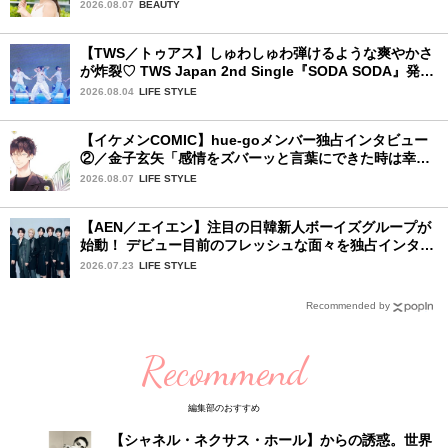
品〉
2026.08.07
BEAUTY
【TWS／トゥアス】しゅわしゅわ弾けるような爽やかさ
が炸裂♡ TWS Japan 2nd Single『SODA SODA』発売
記念SPECIAL SHOWCASEを詳細レポ
2026.08.04
LIFE STYLE
【イケメンCOMIC】hue-goメンバー独占インタビュー
②／金子玄矢「感情をズバーッと言葉にできた時は幸
せ〜」
2026.08.07
LIFE STYLE
【AEN／エイエン】注目の日韓新人ボーイズグループが
始動！ デビュー目前のフレッシュな面々を独占インタビ
ュー。7人の魅力に迫ります♪
2026.07.23
LIFE STYLE
Recommended by
Recommend
編集部のおすすめ
【シャネル・ネクサス・ホール】からの誘惑。世界