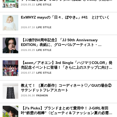
ファイナリストの個性あふれる18冊
2026.05.22
LIFE STYLE
ExWHYZ mayuの「日々、ぼやき｡」#41 とけていく
2026.07.10
LIFE STYLE
【JJ創刊50周年記念】「JJ 50th Anniversary
EDITION」表紙に、グローバルアーティスト・
YUTA（NCT）が登場します！
2026.05.25
LIFE STYLE
【aoen／アオエン】3rd Single「ハジマリCOLOR」発
売記念イベントに登場！「さらに上のステップに向けた
新たなハジマリになるように」と爽やかな笑顔で意気込
2026.07.27
LIFE STYLE
みを！
教えて！ ［夏の新作］コーディネート♡／GUの場合②
サテンドットフレアスカート
2026.06.30
FASHION
【J’s Picks】ブランドまとめて愛用中！ J-GIRL有田
叶“鉄壁の相棒”〈ビューティ＆ファッション夏の必需