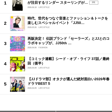
が注目するリンダー スターリングが…
PR
2026.06.18
LIFE STYLE
時代、世代をつなぐ音楽とファッション＆トークを
楽しむスペシャルイベント「JJ50…
2026.03.26
LIFE STYLE
再販決定！ 伝説ブランド「セーラーズ」とJJとのコ
ラボキャップが、JJ50th …
2026.04.06
FASHION
【コミック連載】シード・オブ・ライフ 37話／最終
回（後半）
2026.04.09
LIFE STYLE
【JJドラマ部】オタクが選んだ絶対面白い2026年春
ドラマBEST５
2026.04.09
LIFE STYLE