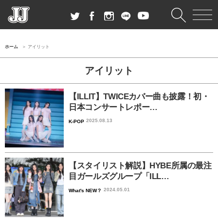
ホーム
アイリット
アイリット
【ILLIT】TWICEカバー曲も披露！初・
日本コンサートレポー…
2025.08.13
K-POP
【スタイリスト解説】HYBE所属の最注
目ガールズグループ「ILL…
2024.05.01
What's NEW？