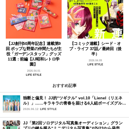
【JJ創刊50周年記念】連載第9
【コミック連載】シード・オ
回 ポップな野菜の仲間たちが主
ブ・ライフ 37話／最終回（後
役「ガーデンスタッフ」グッズ
半）
11選：前編【JJ昭和レトロ学
2026.04.09
園】
LIFE STYLE
2026.04.01
LIFE STYLE
おすすめ記事
独断と偏見！ JJ的“ツギクル” vol.10「Lienel（リエネ
ル）」……キラキラの青春を届ける6人組ボーイズグルー
プ
2026.06.12
LIFE STYLE
JJ「第2回ソロデジタル写真集オーディション」グラン
プリの鍵を握る“ミニデジタル写真集”が5/23から発売！