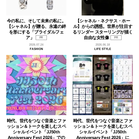
今の私に、そして未来の私に。
【シャネル・ネクサス・ホー
【シャネル】が贈る、永遠の絆
ル】からの誘惑。世界が注目す
を形にする「ブライダルフェ
るリンダー スターリングが描く
ア」
自由な女性像
PR
PR
2026.07.24
2026.06.18
FASHION
LIFE STYLE
時代、世代をつなぐ音楽とファ
時代、世代をつなぐ音楽とファ
ッション＆トークを楽しむスペ
ッション＆トークを楽しむスペ
シャルイベント「JJ50th
シャルイベント「JJ50th
Anniversary Fest 2026」での
Anniversary Fest 2026」に