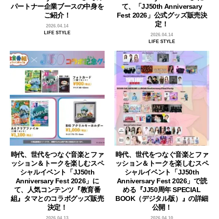
パートナー企業ブースの中身を
て、「JJ50th Anniversary
ご紹介！
Fest 2026」公式グッズ販売決
定！
2026.04.14
LIFE STYLE
2026.04.14
LIFE STYLE
時代、世代をつなぐ音楽とファ
時代、世代をつなぐ音楽とファ
ッション＆トークを楽しむスペ
ッション＆トークを楽しむスペ
シャルイベント「JJ50th
シャルイベント「JJ50th
Anniversary Fest 2026」に
Anniversary Fest 2026」で読
て、人気コンテンツ『教育番
める『JJ50周年 SPECIAL
組』タマとのコラボグッズ販売
BOOK（デジタル版）』の詳細
決定！
公開！
2026.04.13
2026.04.10