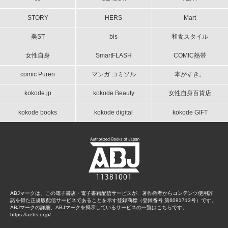
STORY
HERS
Mart
美ST
bis
和食スタイル
女性自身
SmartFLASH
COMIC熱帯
comic Pureri
マンガ コミソル
本がすき。
kokode.jp
kokode Beauty
女性自身百貨店
kokode books
kokode digital
kokode GIFT
ABJマークは、この電子書店・電子書籍配信サービスが、著作権者からコンテンツ使用許
諾を得た正規版配信サービスであることを示す登録商標（登録番号 第6091713号）です。
ABJマークの詳細、ABJマークを掲示しているサービスの一覧はこちらです。
https://aebs.or.jp/