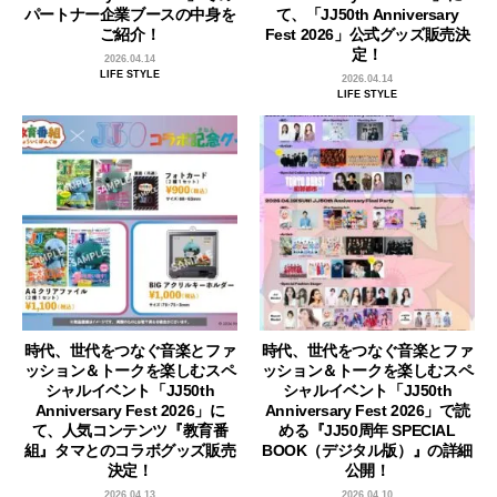
パートナー企業ブースの中身を
て、「JJ50th Anniversary
ご紹介！
Fest 2026」公式グッズ販売決
定！
2026.04.14
LIFE STYLE
2026.04.14
LIFE STYLE
時代、世代をつなぐ音楽とファ
時代、世代をつなぐ音楽とファ
ッション＆トークを楽しむスペ
ッション＆トークを楽しむスペ
シャルイベント「JJ50th
シャルイベント「JJ50th
Anniversary Fest 2026」に
Anniversary Fest 2026」で読
て、人気コンテンツ『教育番
める『JJ50周年 SPECIAL
組』タマとのコラボグッズ販売
BOOK（デジタル版）』の詳細
決定！
公開！
2026.04.13
2026.04.10