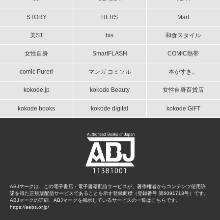
STORY
HERS
Mart
美ST
bis
和食スタイル
女性自身
SmartFLASH
COMIC熱帯
comic Pureri
マンガ コミソル
本がすき。
kokode.jp
kokode Beauty
女性自身百貨店
kokode books
kokode digital
kokode GIFT
ABJマークは、この電子書店・電子書籍配信サービスが、著作権者からコンテンツ使用許
諾を得た正規版配信サービスであることを示す登録商標（登録番号 第6091713号）です。
ABJマークの詳細、ABJマークを掲示しているサービスの一覧はこちらです。
https://aebs.or.jp/