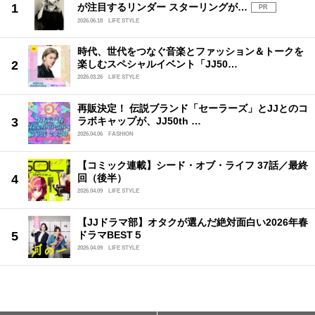
が注目するリンダー スターリングが…
PR
2026.06.18
LIFE STYLE
時代、世代をつなぐ音楽とファッション＆トークを
楽しむスペシャルイベント「JJ50…
2026.03.26
LIFE STYLE
再販決定！ 伝説ブランド「セーラーズ」とJJとのコ
ラボキャップが、JJ50th …
2026.04.06
FASHION
【コミック連載】シード・オブ・ライフ 37話／最終
回（後半）
2026.04.09
LIFE STYLE
【JJドラマ部】オタクが選んだ絶対面白い2026年春
ドラマBEST５
2026.04.09
LIFE STYLE