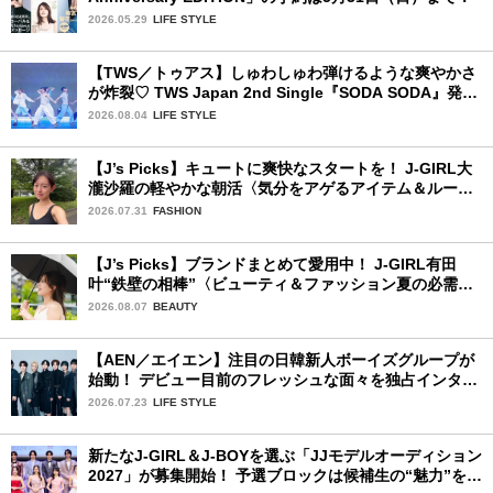
2026.05.29
LIFE STYLE
【TWS／トゥアス】しゅわしゅわ弾けるような爽やかさ
が炸裂♡ TWS Japan 2nd Single『SODA SODA』発売
記念SPECIAL SHOWCASEを詳細レポ
2026.08.04
LIFE STYLE
【J’s Picks】キュートに爽快なスタートを！ J-GIRL大
瀧沙羅の軽やかな朝活〈気分をアゲるアイテム＆ルーテ
ィーン〉
2026.07.31
FASHION
【J’s Picks】ブランドまとめて愛用中！ J-GIRL有田
叶“鉄壁の相棒”〈ビューティ＆ファッション夏の必需
品〉
2026.08.07
BEAUTY
【AEN／エイエン】注目の日韓新人ボーイズグループが
始動！ デビュー目前のフレッシュな面々を独占インタビ
ュー。7人の魅力に迫ります♪
2026.07.23
LIFE STYLE
新たなJ-GIRL＆J-BOYを選ぶ「JJモデルオーディション
2027」が募集開始！ 予選ブロックは候補生の“魅力”を重