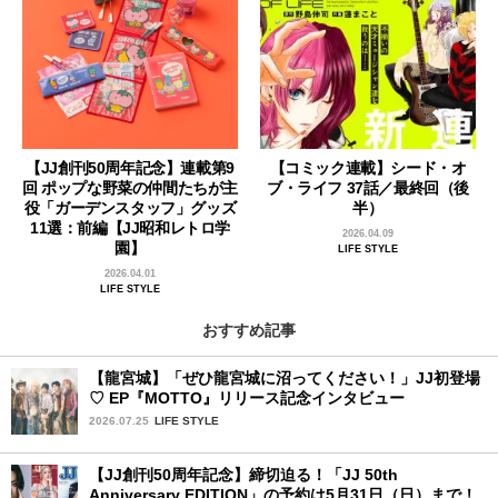
【JJ創刊50周年記念】連載第9
【コミック連載】シード・オ
回 ポップな野菜の仲間たちが主
ブ・ライフ 37話／最終回（後
役「ガーデンスタッフ」グッズ
半）
11選：前編【JJ昭和レトロ学
2026.04.09
園】
LIFE STYLE
2026.04.01
LIFE STYLE
おすすめ記事
【龍宮城】「ぜひ龍宮城に沼ってください！」JJ初登場
♡ EP『MOTTO』リリース記念インタビュー
2026.07.25
LIFE STYLE
【JJ創刊50周年記念】締切迫る！「JJ 50th
Anniversary EDITION」の予約は5月31日（日）まで！