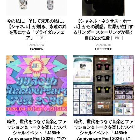
今の私に、そして未来の私に。
【シャネル・ネクサス・ホー
【シャネル】が贈る、永遠の絆
ル】からの誘惑。世界が注目す
を形にする「ブライダルフェ
るリンダー スターリングが描く
ア」
自由な女性像
PR
PR
2026.07.24
2026.06.18
FASHION
LIFE STYLE
時代、世代をつなぐ音楽とファ
時代、世代をつなぐ音楽とファ
ッション＆トークを楽しむスペ
ッション＆トークを楽しむスペ
シャルイベント「JJ50th
シャルイベント「JJ50th
Anniversary Fest 2026」での
Anniversary Fest 2026」に