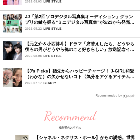
視した「新システム」に変わります
2026.08.03
LIFE STYLE
JJ「第2回ソロデジタル写真集オーディション」グラン
プリの鍵を握る“ミニデジタル写真集”が5/23から発売！
ファイナリストの個性あふれる18冊
2026.05.22
LIFE STYLE
【元之介＆小西詠斗】ドラマ「席替えしたら、どうやら
後ろの男がどうやら俺のこと好きらしい」放送記念イン
タビュー♡ 「自然と詠斗くんが可愛く見えたんです」
2026.08.05
LIFE STYLE
【J’s Picks】指先からハッピーチャージ！ J-GIRL和愛
（わかな）の欠かせないコト〈気分をアゲるアイテム＆
ルーティーン〉
2026.07.17
BEAUTY
Recommended by
Recommend
編集部のおすすめ
【シャネル・ネクサス・ホール】からの誘惑。世界