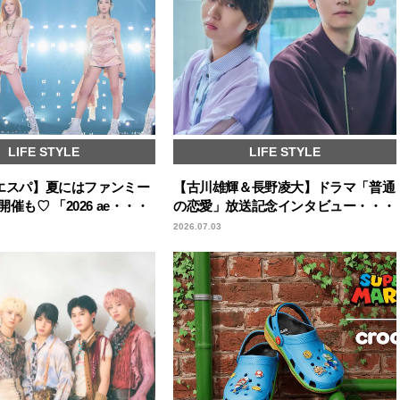
LIFE STYLE
LIFE STYLE
a／エスパ】夏にはファンミー
【古川雄輝＆長野凌大】ドラマ「普通
催も♡ 「2026 ae・・・
の恋愛」放送記念インタビュー・・・
2026.07.03