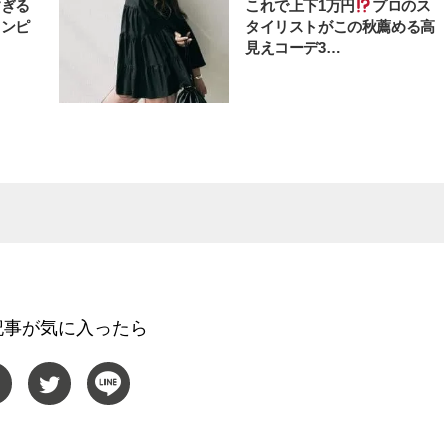
すぎる
これで上下1万円
プロのス
ワンピ
タイリストがこの秋薦める高
見えコーデ3…
記事が気に入ったら
BEAUTY
L
【J’s Picks】ブランドまとめて愛
曾祖父のバレエスクール
用中！ J-GIRL有田叶“鉄壁の相
リカへ……オールラウン