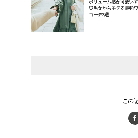
ボリューム感が可愛い
♡男女からモテる最強
コーデ3選
この