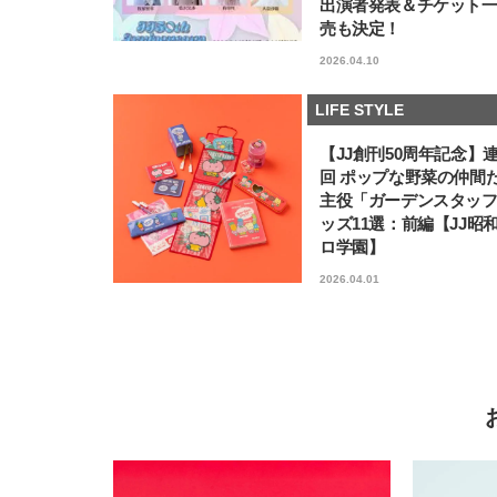
出演者発表＆チケット
売も決定！
2026.04.10
LIFE STYLE
【JJ創刊50周年記念】
回 ポップな野菜の仲間
主役「ガーデンスタッ
ッズ11選：前編【JJ昭
ロ学園】
2026.04.01