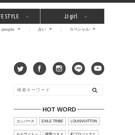
FE STYLE
JJ girl
J people
占い
スペシャル
メガイド
ッフの"それどこの"？
コスメ全部試してみた
エンタメ
プチプラ
What's NEW？
プレゼント
特集
おしゃラン！
プレゼント
恋愛
特集
コラム
インタビュー
サイン占い
毎週更新！ ジョニー楓の12星座占い
最新号
SNSキャンペーン
バックナンバー
HOT WORD
コンバース
EXILE TRIBE
LOUISVUITTON
ルイヴィトン
韓国コスメ
虹プロジェクト