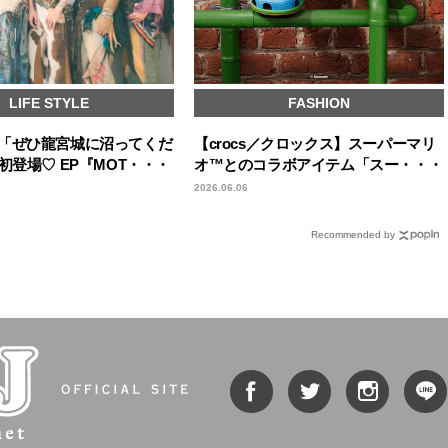
LIFE STYLE
FASHION
「ぜひ龍宮城に沼ってくだ
【crocs／クロックス】スーパーマリ
初登場♡ EP『MOT・・・
オ™とのコラボアイテム「スー・・・
2026.06.06
Recommended by