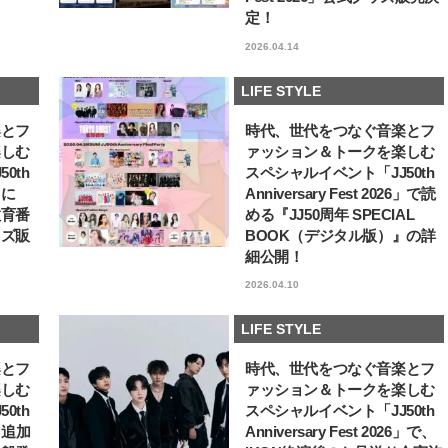
ュー
定！
【JJ専属モデルの素顔】ホ・ジウ
【AEN／エイエン】注目
ォンの愛用スキンケアは敏感肌向
人ボーイズグループが始動
2026.04.14
け
ュー目前のフレッシュな
2025.12.09
2026.07.23
占インタビュー。7人の
BEAUTY
LIFE STYLE
ります♪
LIFE STYLE
楽とフ
時代、世代をつなぐ音楽とフ
楽しむ
ァッション＆トークを楽しむ
0th
スペシャルイベント「JJ50th
6」に
Anniversary Fest 2026」で読
教育番
める『JJ50周年 SPECIAL
ッズ販
BOOK（デジタル版）』の詳
細公開！
2026.04.10
LIFE STYLE
楽とフ
時代、世代をつなぐ音楽とフ
楽しむ
ァッション＆トークを楽しむ
0th
スペシャルイベント「JJ50th
6」追加
Anniversary Fest 2026」で、