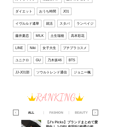
ダイエット
おうち時間
JO1
イヴルルド遙華
就活
スタバ
ランペイジ
藤井夏恋
M!LK
土生瑞穂
高本彩花
LINE
Niki
女子大生
プチプラコスメ
ユニクロ
GU
乃木坂46
BTS
JJ-JO1部
ソウルトレンド通信
ジョニー楓
RANKING
IFE STYLE
ALL
FASHION
BEAUTY
LIFE STYLE
からアメ
【J’s Picks】ブランドまとめて愛
ダーを目
用中！ J-GIRL有田叶“鉄壁の相