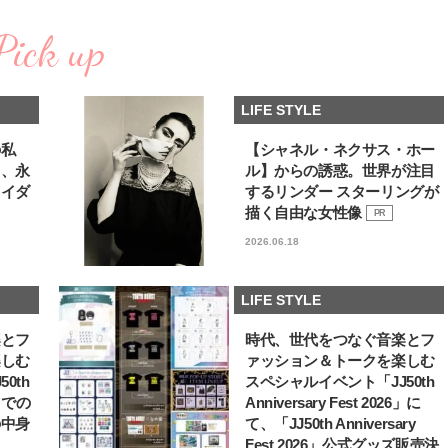
棒”〈ビューティ＆ファッション
指すダンサーは踊ること
2026.08.07
2026.03.30
夏の必需品〉
ぎる【王子様の推しドコ
Pick up
BEAUTY
LIFE STYLE
vol.29 三宅啄未さん
【JJ専属モデルの素顔】ビューテ
【元之介＆小西詠斗】ド
ィ大好き！ 松川 星のお気に入り
替えしたら、どうやら後
LIFE STYLE
コスメをCHECK
どうやら俺のこと好きら
2025.12.16
2026.08.05
送記念インタビュー♡ 「
BEAUTY
LIFE STYLE
斗くんが可愛く見えたん
の私
【シャネル・ネクサス・ホー
る、永
ル】からの誘惑。世界が注目
【J’s Picks】悲しい経験でたどり
新たなJ-GIRL＆J-BOY
ライダ
するリンダー スターリングが
着いた…J-BOY三上龍の手放せな
「JJモデルオーディショ
い“オールインワン”アイテム〈ビ
2027」が募集開始！ 予
描く自由な女性像
PR
2026.08.05
2026.08.03
ューティ＆ファッション夏の必需
クは候補生の“魅力”を重
BEAUTY
LIFE STYLE
2026.06.18
品〉
「新システム」に変わり
【J’s Picks】J-GIRL早坂萌香の
【イケメンCOMIC】hue-
徹底した日焼けケア！ でも、いち
バー独占インタビュー②
LIFE STYLE
ばん大切なのは…〈ビューティ＆
矢「感情をズバーッと言
2026.07.24
2026.08.07
ファッション夏の必需品〉
た時は幸せ〜」
BEAUTY
LIFE STYLE
楽とフ
時代、世代をつなぐ音楽とフ
楽しむ
ァッション＆トークを楽しむ
【注目アーティストRainy。っ
【新世代J-POPグループ
0th
スペシャルイベント「JJ50th
て？】自称“コスメオタク見習
aoen（アオエン）】自
6」での
Anniversary Fest 2026」に
い”のポーチの中身、拝見しま
ィストを目指すきかっけ
2026.01.30
2025.10.20
の中身
て、「JJ50th Anniversary
す！
先輩とは―― 新曲「青春
BEAUTY
LIFE STYLE
ディブル」リリース記念
Fest 2026」公式グッズ販売決