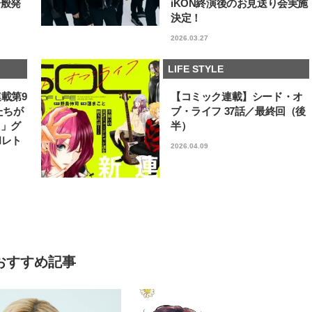
一般発
iKON終演後のお見送り会実施
決定！
2026.03.27
LIFE STYLE
連載第9
【コミック連載】シード・オ
たちが
ブ・ライフ 37話／最終回（後
フ」グ
半）
和レト
2026.04.09
おすすめ記事