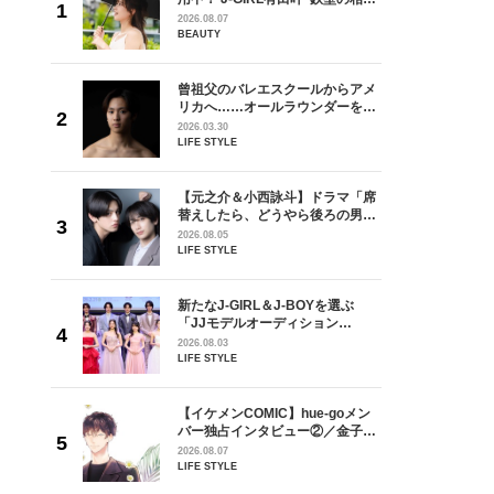
が好きす
棒”〈ビューティ＆ファッション
2026.08.07
ロ】
夏の必需品〉
BEAUTY
ラマ「席
曾祖父のバレエスクールからアメ
ろの男が
リカへ……オールラウンダーを目
しい」放
指すダンサーは踊ることが好きす
2026.03.30
自然と詠
ぎる【王子様の推しドコロ】
LIFE STYLE
です」
vol.29 三宅啄未さん
を選ぶ
【元之介＆小西詠斗】ドラマ「席
ン
替えしたら、どうやら後ろの男が
選ブロッ
どうやら俺のこと好きらしい」放
2026.08.05
視した
送記念インタビュー♡ 「自然と詠
LIFE STYLE
ます
斗くんが可愛く見えたんです」
goメン
新たなJ-GIRL＆J-BOYを選ぶ
／金子玄
「JJモデルオーディション
葉にでき
2027」が募集開始！ 予選ブロッ
2026.08.03
クは候補生の“魅力”を重視した
LIFE STYLE
「新システム」に変わります
【イケメンCOMIC】hue-goメン
身がアーテ
バー独占インタビュー②／金子玄
となった
矢「感情をズバーッと言葉にでき
2026.08.07
インクレ
た時は幸せ〜」
LIFE STYLE
インタビ