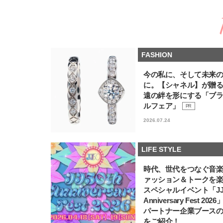
FASHION
今の私に、そして未来
に。【シャネル】が贈
遠の絆を形にする「ブ
ルフェア」
PR
2026.07.24
LIFE STYLE
時代、世代をつなぐ音
ァッション＆トークを
スペシャルイベント「JJ5
Anniversary Fest 202
パートナー企業ブース
をご紹介！