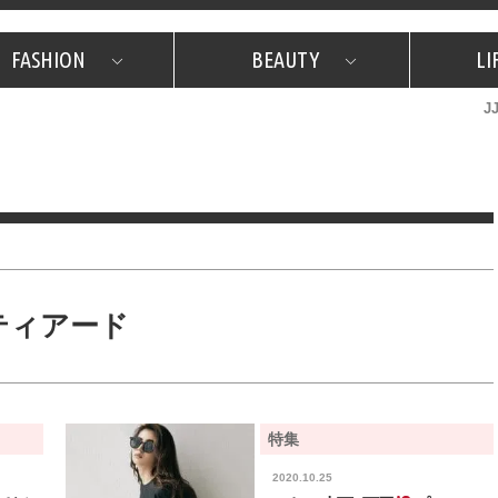
FASHION
BEAUTY
LI
J
美容担当のお気に入り
What's NEW？
占い
韓国
特集
What's NEW？
韓国
SNAP
ザ・ベスト5
特集
ザ・ベスト5
プレゼント
旅
JJグル
JJスタ
フォーチュンサイクル
ネイチャー
ティアード
特集
2020.10.25