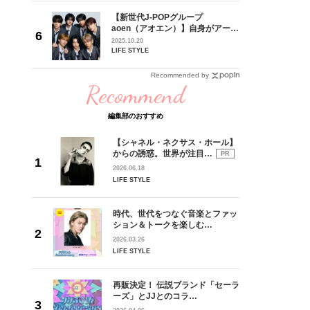
の日韓新
【新世代J-POPグループ
！ デビ
aoen（アオエン）】自身がアーテ
面々を独
ィストを目指すきかっけとなった
2025.10.20
魅力に迫
先輩とは―― 新曲「青春インクレ
LIFE STYLE
ディブル」リリース記念インタビ
ュー
Recommended by
Recommend
編集部のおすすめ
【シャネル・ネクサス・ホール】
からの誘惑。世界が注目…
PR
2026.06.18
LIFE STYLE
時代、世代をつなぐ音楽とファッ
ション＆トークを楽しむ…
2026.03.26
LIFE STYLE
再販決定！ 伝説ブランド「セーラ
ーズ」とJJとのコラ…