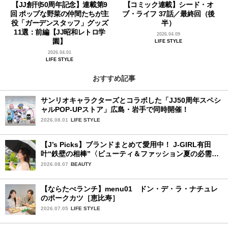
【JJ創刊50周年記念】連載第9
【コミック連載】シード・オ
回 ポップな野菜の仲間たちが主
ブ・ライフ 37話／最終回（後
役「ガーデンスタッフ」グッズ
半）
11選：前編【JJ昭和レトロ学
2026.04.09
園】
LIFE STYLE
2026.04.01
LIFE STYLE
おすすめ記事
サンリオキャラクターズとコラボした「JJ50周年スペシ
ャルPOP-UPストア」広島・岩手で同時開催！
2026.08.01
LIFE STYLE
【J’s Picks】ブランドまとめて愛用中！ J-GIRL有田
叶“鉄壁の相棒”〈ビューティ＆ファッション夏の必需
品〉
2026.08.07
BEAUTY
【ならたべランチ】menu01 ドン・デ・ラ・ナチュレ
のポークカツ［恵比寿］
2026.07.05
LIFE STYLE