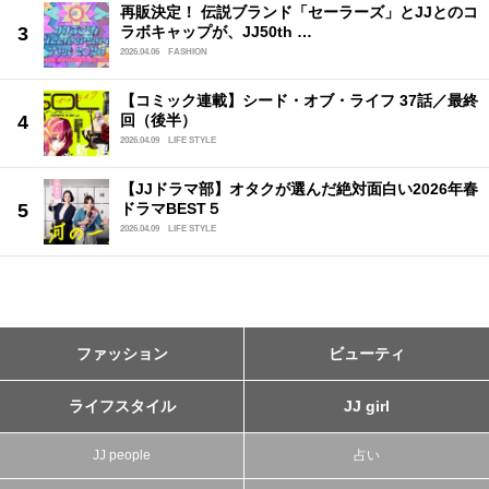
再販決定！ 伝説ブランド「セーラーズ」とJJとのコ
ラボキャップが、JJ50th …
2026.04.06
FASHION
【コミック連載】シード・オブ・ライフ 37話／最終
回（後半）
2026.04.09
LIFE STYLE
【JJドラマ部】オタクが選んだ絶対面白い2026年春
ドラマBEST５
2026.04.09
LIFE STYLE
ファッション
ビューティ
ライフスタイル
JJ girl
JJ people
占い