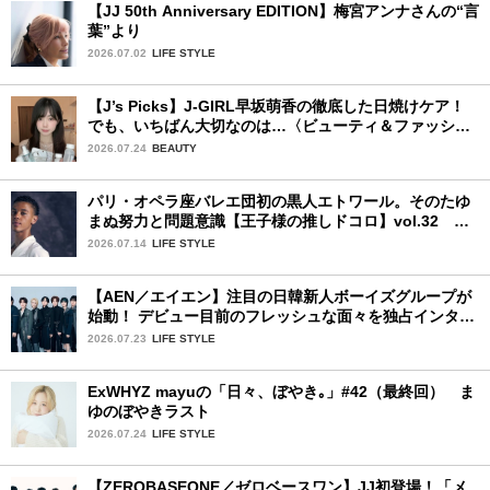
【JJ 50th Anniversary EDITION】梅宮アンナさんの“言
葉”より
2026.07.02
LIFE STYLE
【J’s Picks】J-GIRL早坂萌香の徹底した日焼けケア！
でも、いちばん大切なのは…〈ビューティ＆ファッショ
ン夏の必需品〉
2026.07.24
BEAUTY
パリ・オペラ座バレエ団初の黒人エトワール。そのたゆ
まぬ努力と問題意識【王子様の推しドコロ】vol.32 ギ
ヨーム・ディオップさん
2026.07.14
LIFE STYLE
【AEN／エイエン】注目の日韓新人ボーイズグループが
始動！ デビュー目前のフレッシュな面々を独占インタビ
ュー。7人の魅力に迫ります♪
2026.07.23
LIFE STYLE
ExWHYZ mayuの「日々、ぼやき｡」#42（最終回） ま
ゆのぼやきラスト
2026.07.24
LIFE STYLE
【ZEROBASEONE／ゼロベースワン】JJ初登場！「メ