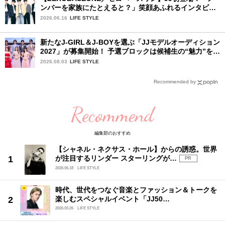
ンバーを家族にたとえると？」笑顔あふれるインタビュ
ー♡
2026.06.16
LIFE STYLE
新たなJ-GIRL＆J-BOYを選ぶ「JJモデルオーディション
2027」が募集開始！ 予選ブロックは候補生の“魅力”を重
視した「新システム」に変わります
2026.08.03
LIFE STYLE
Recommended by
Recommend
編集部のおすすめ
【シャネル・ネクサス・ホール】からの誘惑。世界
が注目するリンダー スターリングが…
PR
2026.06.18
LIFE STYLE
時代、世代をつなぐ音楽とファッション＆トークを
楽しむスペシャルイベント「JJ50…
2026.03.26
LIFE STYLE