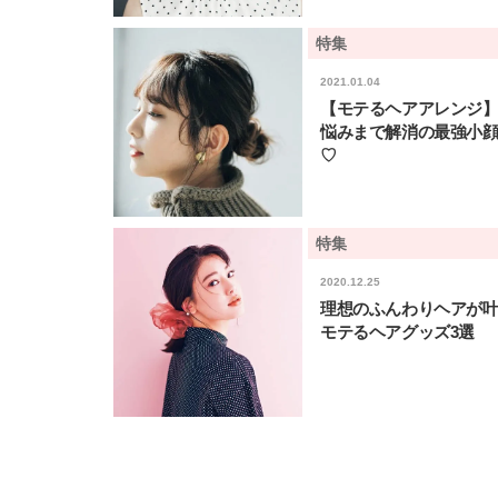
特集
2021.01.04
【モテるヘアアレンジ
悩みまで解消の最強小
♡
特集
2020.12.25
理想のふんわりヘアが
モテるヘアグッズ3選