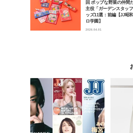
回 ポップな野菜の仲間
主役「ガーデンスタッ
ッズ11選：前編【JJ昭
ロ学園】
2026.04.01