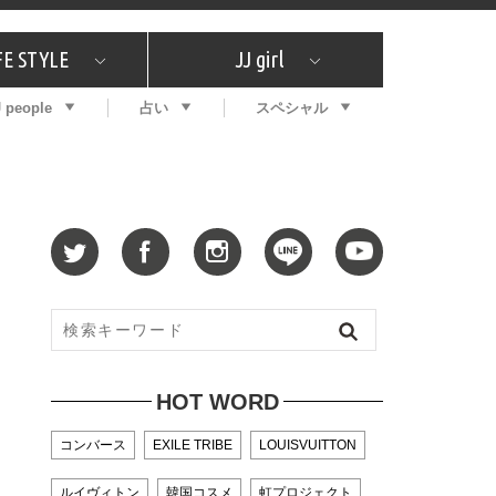
FE STYLE
JJ girl
J people
占い
スペシャル
メガイド
ッフの"それどこの"？
コスメ全部試してみた
エンタメ
プチプラ
What's NEW？
プレゼント
特集
おしゃラン！
プレゼント
恋愛
特集
コラム
インタビュー
サイン占い
毎週更新！ ジョニー楓の12星座占い
最新号
SNSキャンペーン
バックナンバー
HOT WORD
コンバース
EXILE TRIBE
LOUISVUITTON
ルイヴィトン
韓国コスメ
虹プロジェクト