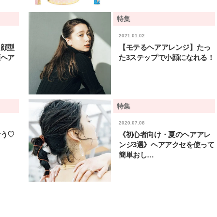
棒”〈ビューティ＆ファッション
指すダンサーは踊ること
2026.08.07
2026.03.30
夏の必需品〉
ぎる【王子様の推しドコ
BEAUTY
LIFE STYLE
特集
vol.29 三宅啄未さん
2021.01.02
【JJ専属モデルの素顔】ビューテ
新たなJ-GIRL＆J-BOY
】顔型
【モテるヘアアレンジ】たっ
ィ大好き！ 松川 星のお気に入り
「JJモデルオーディショ
コスメをCHECK
2027」が募集開始！ 予
顔ヘア
た3ステップで小顔になれる！
2025.12.16
2026.08.03
クは候補生の“魅力”を重
BEAUTY
LIFE STYLE
「新システム」に変わり
【注目アーティストRainy。っ
【元之介＆小西詠斗】ド
て？】自称“コスメオタク見習
替えしたら、どうやら後
い”のポーチの中身、拝見しま
どうやら俺のこと好きら
2026.01.30
2026.08.05
特集
す！
送記念インタビュー♡ 「
BEAUTY
LIFE STYLE
斗くんが可愛く見えたん
2020.07.08
叶う♡
《初心者向け・夏のヘアアレ
【注目アーティストRainy。っ
【新世代J-POPグループ
て？】忙しい日でも欠かせない、
aoen（アオエン）】自
ンジ3選》ヘアアクセを使って
朝と夜のケアでつくられる透明感
ィストを目指すきかっけ
2026.01.30
2025.10.20
簡単おし…
先輩とは―― 新曲「青春
BEAUTY
LIFE STYLE
ディブル」リリース記念
ュー
【J’s Picks】J-GIRL早坂萌香の
【AEN／エイエン】注目
徹底した日焼けケア！ でも、いち
人ボーイズグループが始動
ばん大切なのは…〈ビューティ＆
ュー目前のフレッシュな
2026.07.24
2026.07.23
ファッション夏の必需品〉
占インタビュー。7人の
BEAUTY
LIFE STYLE
ります♪