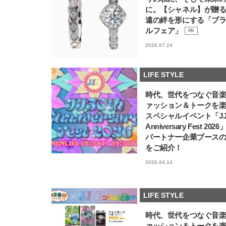
に。【シャネル】が贈
遠の絆を形にする「ブ
ルフェア」
PR
2026.07.24
LIFE STYLE
時代、世代をつなぐ音
ァッション＆トークを
スペシャルイベント「JJ5
Anniversary Fest 202
パートナー企業ブース
をご紹介！
2026.04.14
LIFE STYLE
時代、世代をつなぐ音
ァッション＆トークを