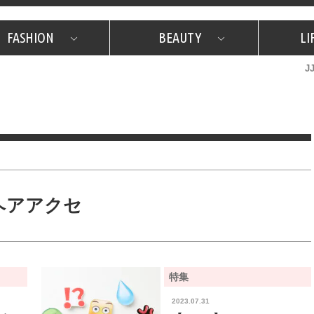
FASHION
BEAUTY
LI
J
美容担当のお気に入り
What's NEW？
占い
韓国
特集
What's NEW？
韓国
SNAP
ザ・ベスト5
特集
ザ・ベスト5
プレゼント
旅
JJグル
JJスタ
フォーチュンサイクル
ネイチャー
ヘアアクセ
特集
2023.07.31