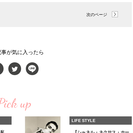
【JJ専属モデルの素顔】ホ・ジウ
【イケメンCOMIC】hue-
ォンの愛用スキンケアは敏感肌向
バー独占インタビュー②
次のページ
け
矢「感情をズバーッと言
2025.12.09
2026.08.07
た時は幸せ〜」
BEAUTY
LIFE STYLE
記事が気に入ったら
Pick up
LIFE STYLE
の私
【シャネル・ネクサス・ホー