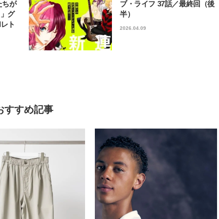
たちが
ブ・ライフ 37話／最終回（後
フ」グ
半）
和レト
2026.04.09
おすすめ記事