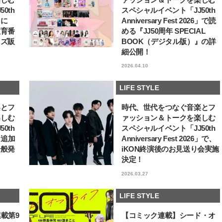
0th
スペシャルイベント「JJ50th
6」に
Anniversary Fest 2026」で読
教育番
める『JJ50周年 SPECIAL
ッズ販
BOOK（デジタル版）』の詳
細公開！
2026.04.10
LIFE STYLE
楽とフ
時代、世代をつなぐ音楽とフ
楽しむ
ァッション＆トークを楽しむ
0th
スペシャルイベント「JJ50th
6」追加
Anniversary Fest 2026」で、
一般発
iKON終演後のお見送り会実施
決定！
2026.03.27
LIFE STYLE
連載第9
【コミック連載】シード・オ