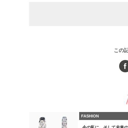
この
FASHION
今の私に、そして未来