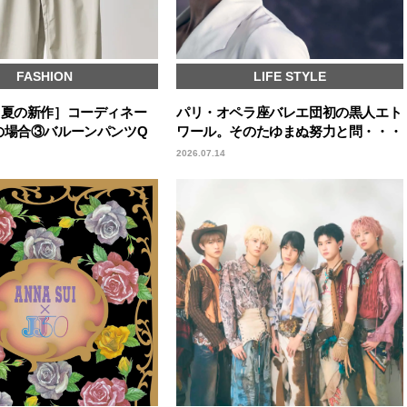
FASHION
LIFE STYLE
［夏の新作］コーディネー
パリ・オペラ座バレエ団初の黒人エト
の場合③バルーンパンツQ
ワール。そのたゆまぬ努力と問・・・
2026.07.14