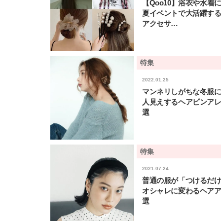
【Qoo10】浴衣や水着
夏イベントで大活躍す
アクセサ…
特集
2022.01.25
マンネリしがちな冬服に
人見えするヘアピンアレ
選
特集
2021.07.24
普通の服が「つけるだ
オシャレに変わるヘアア
選