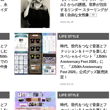
る、永
ル】からの誘惑。世界が注目
ライダ
するリンダー スターリングが
描く自由な女性像
PR
2026.06.18
LIFE STYLE
楽とフ
時代、世代をつなぐ音楽とフ
楽しむ
ァッション＆トークを楽しむ
0th
スペシャルイベント「JJ50th
6」での
Anniversary Fest 2026」に
の中身
て、「JJ50th Anniversary
Fest 2026」公式グッズ販売決
定！
2026.04.14
LIFE STYLE
楽とフ
時代、世代をつなぐ音楽とフ
楽しむ
ァッション＆トークを楽しむ