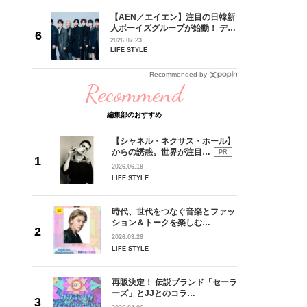
ュー
goメン
【AEN／エイエン】注目の日韓新
／金子玄
人ボーイズグループが始動！ デビ
葉にでき
ュー目前のフレッシュな面々を独
2026.07.23
占インタビュー。7人の魅力に迫
LIFE STYLE
ります♪
Recommended by
Recommend
編集部のおすすめ
【シャネル・ネクサス・ホール】
からの誘惑。世界が注目…
PR
2026.06.18
LIFE STYLE
時代、世代をつなぐ音楽とファッ
ション＆トークを楽しむ…
2026.03.26
LIFE STYLE
再販決定！ 伝説ブランド「セーラ
ーズ」とJJとのコラ…