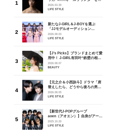
が好きす
指すダンサーは踊ることが好きす
2026.03.30
ロ】
ぎる【王子様の推しドコロ】
LIFE STYLE
vol.29 三宅啄未さん
を選ぶ
新たなJ-GIRL＆J-BOYを選ぶ
ン
「JJモデルオーディション
選ブロッ
2027」が募集開始！ 予選ブロッ
2026.08.03
視した
クは候補生の“魅力”を重視した
LIFE STYLE
ます
「新システム」に変わります
ラマ「席
【J’s Picks】ブランドまとめて愛
ろの男が
用中！ J-GIRL有田叶“鉄壁の相
しい」放
棒”〈ビューティ＆ファッション
2026.08.07
自然と詠
夏の必需品〉
BEAUTY
です」
【元之介＆小西詠斗】ドラマ「席
身がアーテ
替えしたら、どうやら後ろの男が
となった
どうやら俺のこと好きらしい」放
2026.08.05
インクレ
送記念インタビュー♡ 「自然と詠
LIFE STYLE
インタビ
斗くんが可愛く見えたんです」
の日韓新
【新世代J-POPグループ
！ デビ
aoen（アオエン）】自身がアーテ
面々を独
ィストを目指すきかっけとなった
2025.10.20
魅力に迫
先輩とは―― 新曲「青春インクレ
LIFE STYLE
ディブル」リリース記念インタビ