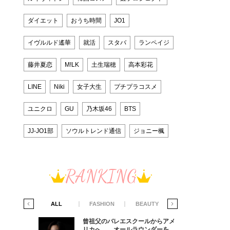
ダイエット
おうち時間
JO1
イヴルルド遙華
就活
スタバ
ランペイジ
藤井夏恋
M!LK
土生瑞穂
高本彩花
LINE
Niki
女子大生
プチプラコスメ
ユニクロ
GU
乃木坂46
BTS
JJ-JO1部
ソウルトレンド通信
ジョニー楓
RANKING
IFE STYLE
ALL
FASHION
BEAUTY
LIFE STYLE
からアメ
曾祖父のバレエスクールからアメ
ダーを目
リカへ……オールラウンダーを目