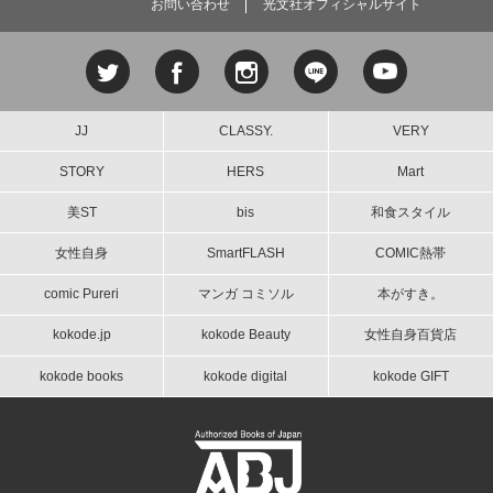
お問い合わせ
光文社オフィシャルサイト
JJ
CLASSY.
VERY
STORY
HERS
Mart
美ST
bis
和食スタイル
女性自身
SmartFLASH
COMIC熱帯
comic Pureri
マンガ コミソル
本がすき。
kokode.jp
kokode Beauty
女性自身百貨店
kokode books
kokode digital
kokode GIFT