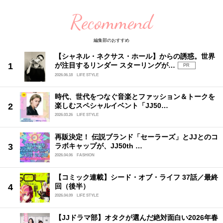
Recommend
編集部のおすすめ
【シャネル・ネクサス・ホール】からの誘惑。世界
が注目するリンダー スターリングが…
PR
2026.06.18
LIFE STYLE
時代、世代をつなぐ音楽とファッション＆トークを
楽しむスペシャルイベント「JJ50…
2026.03.26
LIFE STYLE
再販決定！ 伝説ブランド「セーラーズ」とJJとのコ
ラボキャップが、JJ50th …
2026.04.06
FASHION
【コミック連載】シード・オブ・ライフ 37話／最終
回（後半）
2026.04.09
LIFE STYLE
【JJドラマ部】オタクが選んだ絶対面白い2026年春