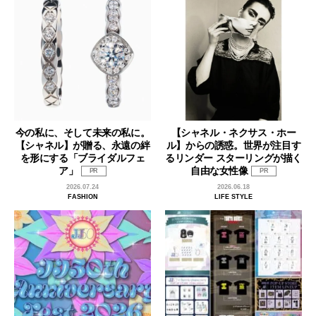
今の私に、そして未来の私に。
【シャネル・ネクサス・ホー
【シャネル】が贈る、永遠の絆
ル】からの誘惑。世界が注目す
を形にする「ブライダルフェ
るリンダー スターリングが描く
ア」
自由な女性像
PR
PR
2026.07.24
2026.06.18
FASHION
LIFE STYLE