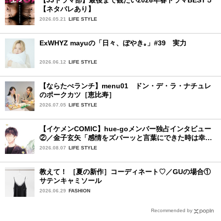
【ネタバレあり】
2026.05.21
LIFE STYLE
ExWHYZ mayuの「日々、ぼやき｡」#39 実力
2026.06.12
LIFE STYLE
【ならたべランチ】menu01 ドン・デ・ラ・ナチュレ
のポークカツ［恵比寿］
2026.07.05
LIFE STYLE
【イケメンCOMIC】hue-goメンバー独占インタビュー
②／金子玄矢「感情をズバーッと言葉にできた時は幸
せ〜」
2026.08.07
LIFE STYLE
教えて！ ［夏の新作］コーディネート♡／GUの場合①
サテンキャミソール
2026.06.29
FASHION
Recommended by