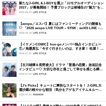
新たなJ-GIRL＆J-BOYを選ぶ「JJモデルオーディション
2027」が募集開始！ 予選ブロックは候補生の“魅力”を重
視した「新システム」に変わります
2026.08.03
LIFE STYLE
【aespa／エスパ】夏にはファンミーティングの開催も
♡ 「2026 aespa LIVE TOUR – SYNK : aeXIS LINE – in
JAPAN [SPECIAL EDITION DOME TOUR] 」東京ドー
2026.05.18
LIFE STYLE
ム公演2日目を詳細レポート【後編】
【イケメンCOMIC】hue-goメンバー独占インタビュー
①／烏墨真弘「今すぐ行きたいのは、すき家！ 松屋！ ミ
スド！」
2026.07.31
LIFE STYLE
【古川雄輝＆長野凌大】ドラマ「普通の恋愛」放送記念
インタビュー♡ 大切な存在と過ごして幸せを感じる瞬間
は？
2026.07.03
LIFE STYLE
【J’s Picks】キュートに爽快なスタートを！ J-GIRL大
瀧沙羅の軽やかな朝活〈気分をアゲるアイテム＆ルーテ
ィーン〉
2026.07.31
FASHION
【JJドラマ部】最後まで観たい2026年春ドラマBEST５