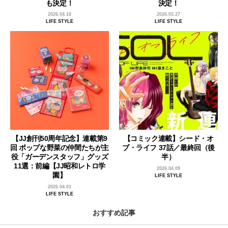
も決定！
決定！
2026.04.10
2026.03.27
LIFE STYLE
LIFE STYLE
【JJ創刊50周年記念】連載第9
【コミック連載】シード・オ
回 ポップな野菜の仲間たちが主
ブ・ライフ 37話／最終回（後
役「ガーデンスタッフ」グッズ
半）
11選：前編【JJ昭和レトロ学
2026.04.09
園】
LIFE STYLE
2026.04.01
LIFE STYLE
おすすめ記事