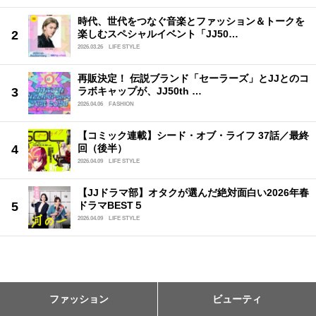
時代、世代をつなぐ音楽とファッション＆トークを
楽しむスペシャルイベント「JJ50…
2026.03.26
LIFE STYLE
再販決定！ 伝説ブランド「セーラーズ」とJJとのコ
ラボキャップが、JJ50th …
2026.04.06
FASHION
【コミック連載】シード・オブ・ライフ 37話／最終
回（後半）
2026.04.09
LIFE STYLE
【JJドラマ部】オタクが選んだ絶対面白い2026年春
ドラマBEST５
2026.04.09
LIFE STYLE
ファッション
ビューティ