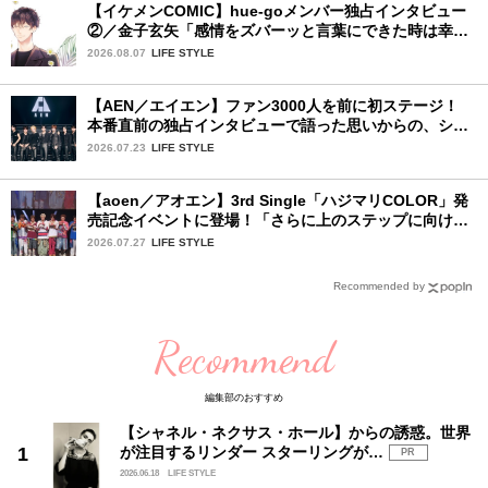
【イケメンCOMIC】hue-goメンバー独占インタビュー
②／金子玄矢「感情をズバーッと言葉にできた時は幸
せ〜」
2026.08.07
LIFE STYLE
【AEN／エイエン】ファン3000人を前に初ステージ！
本番直前の独占インタビューで語った思いからの、ショ
ーケース完全レポート！
2026.07.23
LIFE STYLE
【aoen／アオエン】3rd Single「ハジマリCOLOR」発
売記念イベントに登場！「さらに上のステップに向けた
新たなハジマリになるように」と爽やかな笑顔で意気込
2026.07.27
LIFE STYLE
みを！
Recommended by
Recommend
編集部のおすすめ
【シャネル・ネクサス・ホール】からの誘惑。世界
が注目するリンダー スターリングが…
PR
2026.06.18
LIFE STYLE