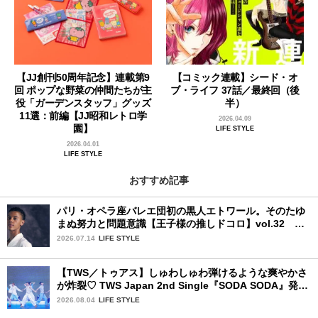
【JJ創刊50周年記念】連載第9
【コミック連載】シード・オ
回 ポップな野菜の仲間たちが主
ブ・ライフ 37話／最終回（後
役「ガーデンスタッフ」グッズ
半）
11選：前編【JJ昭和レトロ学
2026.04.09
園】
LIFE STYLE
2026.04.01
LIFE STYLE
おすすめ記事
パリ・オペラ座バレエ団初の黒人エトワール。そのたゆ
まぬ努力と問題意識【王子様の推しドコロ】vol.32 ギ
ヨーム・ディオップさん
2026.07.14
LIFE STYLE
【TWS／トゥアス】しゅわしゅわ弾けるような爽やかさ
が炸裂♡ TWS Japan 2nd Single『SODA SODA』発売
記念SPECIAL SHOWCASEを詳細レポ
2026.08.04
LIFE STYLE