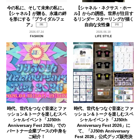
今の私に、そして未来の私に。
【シャネル・ネクサス・ホー
【シャネル】が贈る、永遠の絆
ル】からの誘惑。世界が注目す
を形にする「ブライダルフェ
るリンダー スターリングが描く
ア」
自由な女性像
PR
PR
2026.07.24
2026.06.18
FASHION
LIFE STYLE
時代、世代をつなぐ音楽とファ
時代、世代をつなぐ音楽とファ
ッション＆トークを楽しむスペ
ッション＆トークを楽しむスペ
シャルイベント「JJ50th
シャルイベント「JJ50th
Anniversary Fest 2026」での
Anniversary Fest 2026」に
パートナー企業ブースの中身を
て、「JJ50th Anniversary
ご紹介！
Fest 2026」公式グッズ販売決