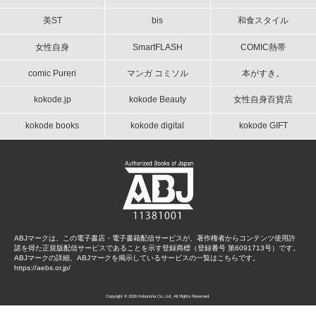
美ST
bis
和食スタイル
女性自身
SmartFLASH
COMIC熱帯
comic Pureri
マンガ コミソル
本がすき。
kokode.jp
kokode Beauty
女性自身百貨店
kokode books
kokode digital
kokode GIFT
ABJマークは、この電子書店・電子書籍配信サービスが、著作権者からコンテンツ使用許
諾を得た正規版配信サービスであることを示す登録商標（登録番号 第6091713号）です。
ABJマークの詳細、ABJマークを掲示しているサービスの一覧はこちらです。
https://aebs.or.jp/
Copyright © 2026 Kobunsha Co.,Ltd. All Rights Reserved.