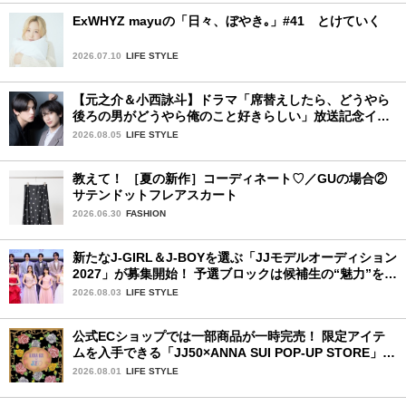
ExWHYZ mayuの「日々、ぼやき｡」#41 とけていく
2026.07.10
LIFE STYLE
【元之介＆小西詠斗】ドラマ「席替えしたら、どうやら
後ろの男がどうやら俺のこと好きらしい」放送記念イン
タビュー♡ 「自然と詠斗くんが可愛く見えたんです」
2026.08.05
LIFE STYLE
教えて！ ［夏の新作］コーディネート♡／GUの場合②
サテンドットフレアスカート
2026.06.30
FASHION
新たなJ-GIRL＆J-BOYを選ぶ「JJモデルオーディション
2027」が募集開始！ 予選ブロックは候補生の“魅力”を重
視した「新システム」に変わります
2026.08.03
LIFE STYLE
公式ECショップでは一部商品が一時完売！ 限定アイテ
ムを入手できる「JJ50×ANNA SUI POP-UP STORE」が
広島で開催決定
2026.08.01
LIFE STYLE