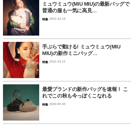
ミュウミュウ(MIU MIU)の最新バッグで
普通の服も一気に高見…
2021.03.19
特集
手ぶらで動ける! ミュウミュウ(MIU
MIU)の新作ミニバッグ…
2021.03.12
特集
最愛ブランドの新作バッグを速報！ こ
れでこの秋も今っぽくこなれる
2020.09.30
特集