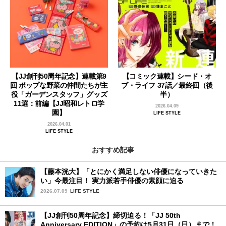
【JJ創刊50周年記念】連載第9
【コミック連載】シード・オ
回 ポップな野菜の仲間たちが主
ブ・ライフ 37話／最終回（後
役「ガーデンスタッフ」グッズ
半）
11選：前編【JJ昭和レトロ学
2026.04.09
園】
LIFE STYLE
2026.04.01
LIFE STYLE
おすすめ記事
【藤本洸大】「とにかく満足しない俳優になっていきた
い」今最注目！ 実力派若手俳優の素顔に迫る
2026.07.09
LIFE STYLE
【JJ創刊50周年記念】締切迫る！「JJ 50th
Anniversary EDITION」の予約は5月31日（日）まで！