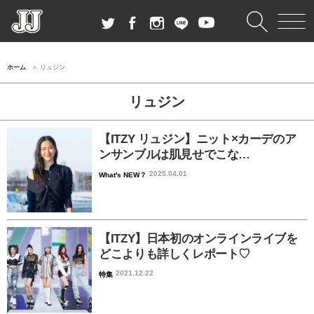
ホーム
リュジン
リュジン
【ITZY リュジン】ニット×カーデのア
ンサンブルは肌見せでこな…
2025.04.01
What's NEW？
【ITZY】日本初のオンラインライブを
どこよりも詳しくレポート♡
2021.12.22
特集