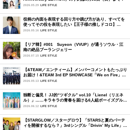
2026.05.29
LIFE STYLE
役柄の内面を表現する回り方や跳び方があり、すべてを
使ってその役を表現したい【王子様の推しドコロ】
vol.31 大塚 卓さん
2026.05.16
LIFE STYLE
【リア韓】#001 Suyeon（VVUP）が通うソウル・江
南の絶品ブーランジェリー
2026.07.15
LIFE STYLE
【&TEAM／エンティーム】メンバーコメントもたっぷり
お届け！&TEAM 3rd EP SHOWCASE「We on Fire」を
詳細レポート【前編】
2026.05.13
LIFE STYLE
独断と偏見！ JJ的“ツギクル” vol.10「Lienel（リエネ
ル）」……キラキラの青春を届ける6人組ボーイズグルー
プ
2026.06.12
LIFE STYLE
【STARGLOW／スターグロウ】「STARSと夏のパーテ
ィを開催するなら？」3rdシングル「Drivin’ My Life」リ