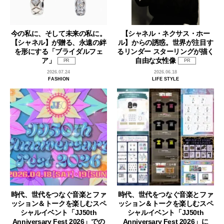
今の私に、そして未来の私に。
【シャネル・ネクサス・ホー
【シャネル】が贈る、永遠の絆
ル】からの誘惑。世界が注目す
を形にする「ブライダルフェ
るリンダー スターリングが描く
ア」
自由な女性像
PR
PR
2026.07.24
2026.06.18
FASHION
LIFE STYLE
時代、世代をつなぐ音楽とファ
時代、世代をつなぐ音楽とファ
ッション＆トークを楽しむスペ
ッション＆トークを楽しむスペ
シャルイベント「JJ50th
シャルイベント「JJ50th
Anniversary Fest 2026」での
Anniversary Fest 2026」に