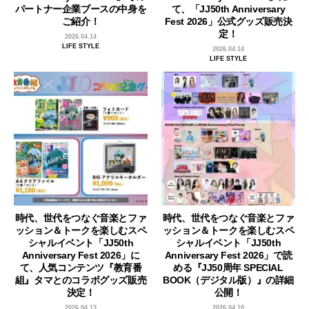
パートナー企業ブースの中身を
て、「JJ50th Anniversary
ご紹介！
Fest 2026」公式グッズ販売決
定！
2026.04.14
LIFE STYLE
2026.04.14
LIFE STYLE
時代、世代をつなぐ音楽とファ
時代、世代をつなぐ音楽とファ
ッション＆トークを楽しむスペ
ッション＆トークを楽しむスペ
シャルイベント「JJ50th
シャルイベント「JJ50th
Anniversary Fest 2026」に
Anniversary Fest 2026」で読
て、人気コンテンツ『教育番
める『JJ50周年 SPECIAL
組』タマとのコラボグッズ販売
BOOK（デジタル版）』の詳細
決定！
公開！
2026.04.13
2026.04.10