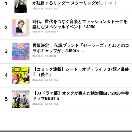
が注目するリンダー スターリングが…
PR
2026.06.18
LIFE STYLE
時代、世代をつなぐ音楽とファッション＆トークを
楽しむスペシャルイベント「JJ50…
2026.03.26
LIFE STYLE
再販決定！ 伝説ブランド「セーラーズ」とJJとのコ
ラボキャップが、JJ50th …
2026.04.06
FASHION
【コミック連載】シード・オブ・ライフ 37話／最終
回（後半）
2026.04.09
LIFE STYLE
【JJドラマ部】オタクが選んだ絶対面白い2026年春
ドラマBEST５
2026.04.09
LIFE STYLE