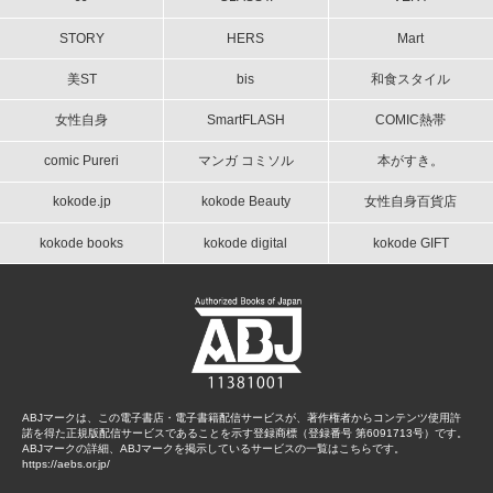
STORY
HERS
Mart
美ST
bis
和食スタイル
女性自身
SmartFLASH
COMIC熱帯
comic Pureri
マンガ コミソル
本がすき。
kokode.jp
kokode Beauty
女性自身百貨店
kokode books
kokode digital
kokode GIFT
ABJマークは、この電子書店・電子書籍配信サービスが、著作権者からコンテンツ使用許
諾を得た正規版配信サービスであることを示す登録商標（登録番号 第6091713号）です。
ABJマークの詳細、ABJマークを掲示しているサービスの一覧はこちらです。
https://aebs.or.jp/