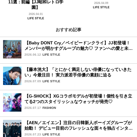
11選：前編【JJ昭和レトロ学
2026.04.09
園】
LIFE STYLE
2026.04.01
LIFE STYLE
おすすめ記事
【Baby DONT Cry／ベイビードンクライ】JJ初登場！
メンバーが明かすグループの魅力♡ ファンへの愛と未来
の夢
2026.06.12
LIFE STYLE
【藤本洸大】「とにかく満足しない俳優になっていきた
い」今最注目！ 実力派若手俳優の素顔に迫る
2026.07.09
LIFE STYLE
【G-SHOCK】XGコラボモデルが初登場！個性を引き立
てる2つのスタイリッシュなウォッチが発売♡
2026.07.17
FASHION
【AEN／エイエン】注目の日韓新人ボーイズグループが
始動！ デビュー目前のフレッシュな面々を独占インタビ
ュー。7人の魅力に迫ります♪
2026.07.23
LIFE STYLE