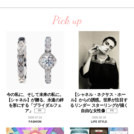
Pick up
今の私に、そして未来の私に。
【シャネル・ネクサス・ホー
【シャネル】が贈る、永遠の絆
ル】からの誘惑。世界が注目す
を形にする「ブライダルフェ
るリンダー スターリングが描く
ア」
自由な女性像
PR
PR
2026.07.24
2026.06.18
FASHION
LIFE STYLE