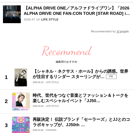
【ALPHA DRIVE ONE／アルファドライブワン】「2026
ALPHA DRIVE ONE FAN-CON TOUR [STAR ROAD] in
YOKOHAMA」1日目詳細レポ【後編】
2026.07.10
LIFE STYLE
Recommended by
Recommend
編集部のおすすめ
【シャネル・ネクサス・ホール】からの誘惑。世界
が注目するリンダー スターリングが…
PR
2026.06.18
LIFE STYLE
時代、世代をつなぐ音楽とファッション＆トークを
楽しむスペシャルイベント「JJ50…
2026.03.26
LIFE STYLE
再販決定！ 伝説ブランド「セーラーズ」とJJとのコ
ラボキャップが、JJ50th …
2026.04.06
FASHION