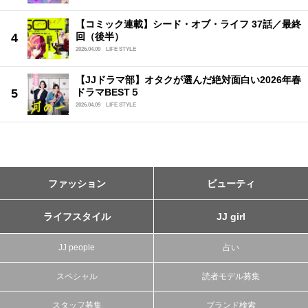
【コミック連載】シード・オブ・ライフ 37話／最終
回（後半）
2026.04.09
LIFE STYLE
【JJドラマ部】オタクが選んだ絶対面白い2026年春
ドラマBEST５
2026.04.09
LIFE STYLE
ファッション
ビューティ
ライフスタイル
JJ girl
JJ people
占い
スペシャル
読者モデル募集
スタッフ募集
ブランド検索