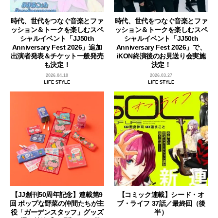
時代、世代をつなぐ音楽とファ
時代、世代をつなぐ音楽とファ
ッション＆トークを楽しむスペ
ッション＆トークを楽しむスペ
シャルイベント「JJ50th
シャルイベント「JJ50th
Anniversary Fest 2026」追加
Anniversary Fest 2026」で、
出演者発表＆チケット一般発売
iKON終演後のお見送り会実施
も決定！
決定！
2026.04.10
2026.03.27
LIFE STYLE
LIFE STYLE
【JJ創刊50周年記念】連載第9
【コミック連載】シード・オ
回 ポップな野菜の仲間たちが主
ブ・ライフ 37話／最終回（後
役「ガーデンスタッフ」グッズ
半）