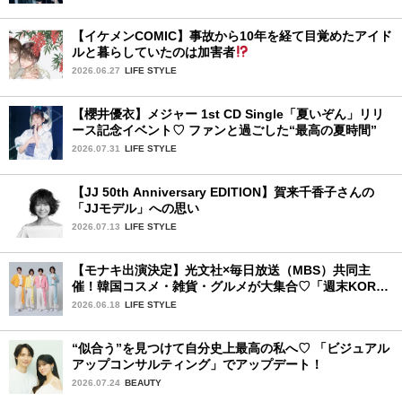
【イケメンCOMIC】事故から10年を経て目覚めたアイド
ルと暮らしていたのは加害者
2026.06.27
LIFE STYLE
【櫻井優衣】メジャー 1st CD Single「夏いぞん」リリ
ース記念イベント♡ ファンと過ごした“最高の夏時間”
2026.07.31
LIFE STYLE
【JJ 50th Anniversary EDITION】賀来千香子さんの
「JJモデル」への思い
2026.07.13
LIFE STYLE
【モナキ出演決定】光文社×毎日放送（MBS）共同主
催！韓国コスメ・雑貨・グルメが大集合♡「週末KOREA
ハップルFES in 大阪」が開催
2026.06.18
LIFE STYLE
“似合う”を見つけて自分史上最高の私へ♡ 「ビジュアル
アップコンサルティング」でアップデート！
2026.07.24
BEAUTY