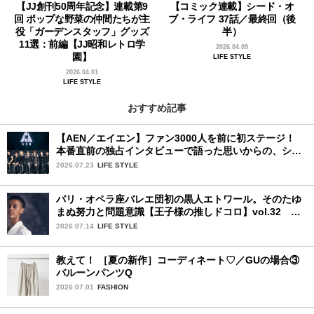
【JJ創刊50周年記念】連載第9
【コミック連載】シード・オ
回 ポップな野菜の仲間たちが主
ブ・ライフ 37話／最終回（後
役「ガーデンスタッフ」グッズ
半）
11選：前編【JJ昭和レトロ学
2026.04.09
園】
LIFE STYLE
2026.04.01
LIFE STYLE
おすすめ記事
【AEN／エイエン】ファン3000人を前に初ステージ！
本番直前の独占インタビューで語った思いからの、ショ
ーケース完全レポート！
2026.07.23
LIFE STYLE
パリ・オペラ座バレエ団初の黒人エトワール。そのたゆ
まぬ努力と問題意識【王子様の推しドコロ】vol.32 ギ
ヨーム・ディオップさん
2026.07.14
LIFE STYLE
教えて！ ［夏の新作］コーディネート♡／GUの場合③
バルーンパンツQ
2026.07.01
FASHION