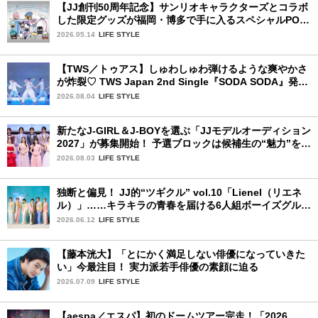
【JJ創刊50周年記念】サンリオキャラクターズとコラボ
した限定グッズが福岡・博多で手に入るスペシャルPOP-
UPストア！
2026.05.14
LIFE STYLE
【TWS／トゥアス】しゅわしゅわ弾けるような爽やかさ
が炸裂♡ TWS Japan 2nd Single『SODA SODA』発売
記念SPECIAL SHOWCASEを詳細レポ
2026.08.04
LIFE STYLE
新たなJ-GIRL＆J-BOYを選ぶ「JJモデルオーディション
2027」が募集開始！ 予選ブロックは候補生の“魅力”を重
視した「新システム」に変わります
2026.08.03
LIFE STYLE
独断と偏見！ JJ的“ツギクル” vol.10「Lienel（リエネ
ル）」……キラキラの青春を届ける6人組ボーイズグルー
プ
2026.06.12
LIFE STYLE
【藤本洸大】「とにかく満足しない俳優になっていきた
い」今最注目！ 実力派若手俳優の素顔に迫る
2026.07.09
LIFE STYLE
【aespa／エスパ】初のドームツアー完走！「2026