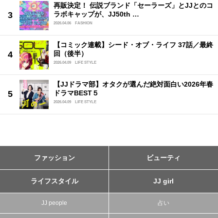
再販決定！ 伝説ブランド「セーラーズ」とJJとのコ
ラボキャップが、JJ50th …
2026.04.06
FASHION
【コミック連載】シード・オブ・ライフ 37話／最終
回（後半）
2026.04.09
LIFE STYLE
【JJドラマ部】オタクが選んだ絶対面白い2026年春
ドラマBEST５
2026.04.09
LIFE STYLE
ファッション
ビューティ
ライフスタイル
JJ girl
JJ people
占い