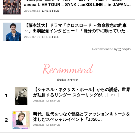
aespa LIVE TOUR – SYNK : aeXIS LINE – in JAPAN
[SPECIAL EDITION DOME TOUR] 」東京ドーム公演2
2026.05.18
LIFE STYLE
日目を詳細レポート【前編】
【藤本洸大】ドラマ「クロスロード ～救命救急の約束
～」出演記念インタビュー！「自分の中に眠っていた熱
を思い出させてもらった作品です」
2026.07.09
LIFE STYLE
Recommended by
Recommend
編集部のおすすめ
【シャネル・ネクサス・ホール】からの誘惑。世界
が注目するリンダー スターリングが…
PR
2026.06.18
LIFE STYLE
時代、世代をつなぐ音楽とファッション＆トークを
楽しむスペシャルイベント「JJ50…
2026.03.26
LIFE STYLE