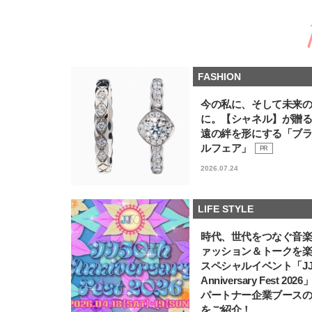
FASHION
今の私に、そして未来
に。【シャネル】が贈
遠の絆を形にする「ブ
ルフェア」
PR
2026.07.24
LIFE STYLE
時代、世代をつなぐ音
ァッション＆トークを
スペシャルイベント「JJ5
Anniversary Fest 202
パートナー企業ブース
をご紹介！