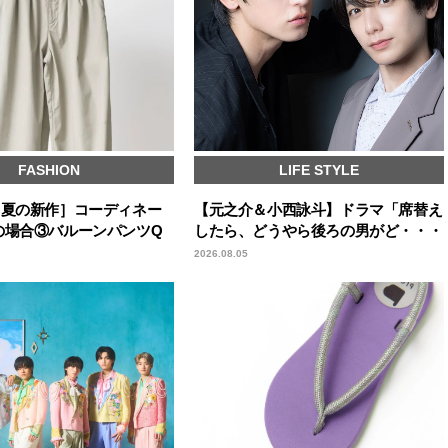
FASHION
LIFE STYLE
［夏の新作］コーディネー
【元之介＆小西詠斗】ドラマ「席替え
の場合③バルーンパンツQ
したら、どうやら後ろの男がど・・・
2026.08.05