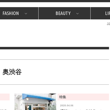
FASHION
BEAUTY
LI
J
美容担当のお気に入り
What's NEW？
占い
韓国
特集
What's NEW？
韓国
SNAP
ザ・ベスト5
特集
ザ・ベスト5
プレゼント
旅
JJグル
JJスタ
フォーチュンサイクル
ネイチャー
奥渋谷
特集
2020.04.06