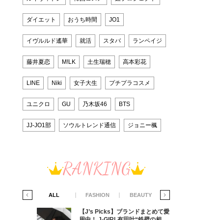
ダイエット
おうち時間
JO1
イヴルルド遙華
就活
スタバ
ランペイジ
藤井夏恋
M!LK
土生瑞穂
高本彩花
LINE
Niki
女子大生
プチプラコスメ
ユニクロ
GU
乃木坂46
BTS
JJ-JO1部
ソウルトレンド通信
ジョニー楓
RANKING
IFE STYLE
ALL
FASHION
BEAUTY
LIFE STYLE
ラマ「席
【J’s Picks】ブランドまとめて愛
ろの男が
用中！ J-GIRL有田叶“鉄壁の相