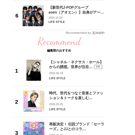
とコラボ
【新世代J-POPグループ
POP-
aoen（アオエン）】自身がアーテ
同時開
ィストを目指すきかっけとなった
2025.10.20
先輩とは―― 新曲「青春インクレ
LIFE STYLE
ディブル」リリース記念インタビ
ュー
Recommended by
Recommend
編集部のおすすめ
【シャネル・ネクサス・ホール】
からの誘惑。世界が注目…
PR
2026.06.18
LIFE STYLE
時代、世代をつなぐ音楽とファッ
ション＆トークを楽しむ…
2026.03.26
LIFE STYLE
再販決定！ 伝説ブランド「セーラ
ーズ」とJJとのコラ…