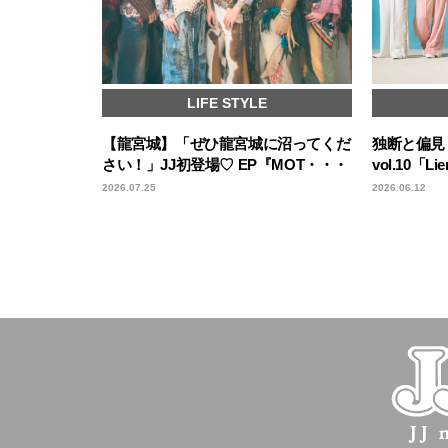
LIFE STYLE
【龍宮城】「ぜひ龍宮城に沼ってくだ
独断と偏見！
さい！」JJ初登場♡ EP『MOT・・・
vol.10「
2026.07.25
2026.06.12