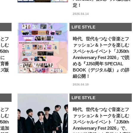
ュー
定！
【JJ専属モデルの素顔】ホ・ジウ
サンリオキャラクターズ
ォンの愛用スキンケアは敏感肌向
した「JJ50周年スペシャル
2026.04.14
け
UPストア」広島・岩手で
2025.12.09
2026.08.01
催！
BEAUTY
LIFE STYLE
LIFE STYLE
楽とフ
時代、世代をつなぐ音楽とフ
楽しむ
ァッション＆トークを楽しむ
0th
スペシャルイベント「JJ50th
6」に
Anniversary Fest 2026」で読
教育番
める『JJ50周年 SPECIAL
ッズ販
BOOK（デジタル版）』の詳
細公開！
2026.04.10
LIFE STYLE
楽とフ
時代、世代をつなぐ音楽とフ
楽しむ
ァッション＆トークを楽しむ
0th
スペシャルイベント「JJ50th
6」追加
Anniversary Fest 2026」で、