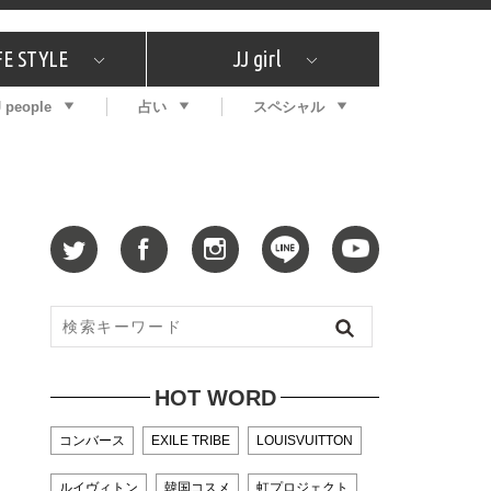
FE STYLE
JJ girl
J people
占い
スペシャル
メガイド
ッフの"それどこの"？
コスメ全部試してみた
エンタメ
プチプラ
What's NEW？
プレゼント
特集
おしゃラン！
プレゼント
恋愛
特集
コラム
インタビュー
サイン占い
毎週更新！ ジョニー楓の12星座占い
最新号
SNSキャンペーン
バックナンバー
HOT WORD
コンバース
EXILE TRIBE
LOUISVUITTON
ルイヴィトン
韓国コスメ
虹プロジェクト