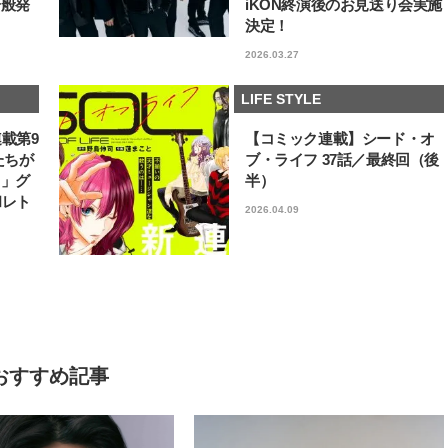
一般発
iKON終演後のお見送り会実施
決定！
2026.03.27
LIFE STYLE
連載第9
【コミック連載】シード・オ
たちが
ブ・ライフ 37話／最終回（後
フ」グ
半）
和レト
2026.04.09
おすすめ記事