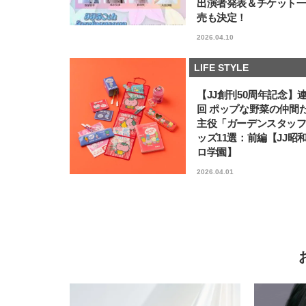
出演者発表＆チケット
売も決定！
2026.04.10
LIFE STYLE
【JJ創刊50周年記念】
回 ポップな野菜の仲間
主役「ガーデンスタッ
ッズ11選：前編【JJ昭
ロ学園】
2026.04.01