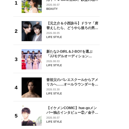
しい」放
棒”〈ビューティ＆ファッション
2026.08.07
自然と詠
夏の必需品〉
BEAUTY
です」
を選ぶ
【元之介＆小西詠斗】ドラマ「席
ン
替えしたら、どうやら後ろの男が
選ブロッ
どうやら俺のこと好きらしい」放
2026.08.05
視した
送記念インタビュー♡ 「自然と詠
LIFE STYLE
ます
斗くんが可愛く見えたんです」
からアメ
新たなJ-GIRL＆J-BOYを選ぶ
ダーを目
「JJモデルオーディション
が好きす
2027」が募集開始！ 予選ブロッ
2026.08.03
ロ】
クは候補生の“魅力”を重視した
LIFE STYLE
「新システム」に変わります
goメン
曾祖父のバレエスクールからアメ
／金子玄
リカへ……オールラウンダーを目
葉にでき
指すダンサーは踊ることが好きす
2026.03.30
ぎる【王子様の推しドコロ】
LIFE STYLE
vol.29 三宅啄未さん
【イケメンCOMIC】hue-goメン
身がアーテ
バー独占インタビュー②／金子玄
となった
矢「感情をズバーッと言葉にでき
2026.08.07
インクレ
た時は幸せ〜」
LIFE STYLE
インタビ