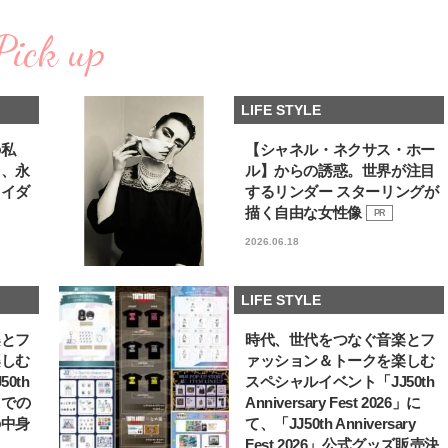
棒”〈ビューティ＆ファッション
どうやら俺のこと好きら
2026.08.07
2026.08.05
夏の必需品〉
送記念インタビュー♡ 「
Pick up
BEAUTY
LIFE STYLE
斗くんが可愛く見えたん
【JJ専属モデルの素顔】ビューテ
新たなJ-GIRL＆J-BOY
ィ大好き！ 松川 星のお気に入り
「JJモデルオーディショ
LIFE STYLE
コスメをCHECK
2027」が募集開始！ 予
2025.12.16
2026.08.03
クは候補生の“魅力”を重
BEAUTY
LIFE STYLE
「新システム」に変わり
の私
【シャネル・ネクサス・ホー
る、永
ル】からの誘惑。世界が注目
【J’s Picks】悲しい経験でたどり
曾祖父のバレエスクール
ライダ
するリンダー スターリングが
着いた…J-BOY三上龍の手放せな
リカへ……オールラウン
い“オールインワン”アイテム〈ビ
指すダンサーは踊ること
描く自由な女性像
PR
2026.08.05
2026.03.30
ューティ＆ファッション夏の必需
ぎる【王子様の推しドコ
BEAUTY
LIFE STYLE
2026.06.18
品〉
vol.29 三宅啄未さん
【J’s Picks】J-GIRL早坂萌香の
【イケメンCOMIC】hue-
徹底した日焼けケア！ でも、いち
バー独占インタビュー②
LIFE STYLE
ばん大切なのは…〈ビューティ＆
矢「感情をズバーッと言
2026.07.24
2026.08.07
ファッション夏の必需品〉
た時は幸せ〜」
BEAUTY
LIFE STYLE
楽とフ
時代、世代をつなぐ音楽とフ
楽しむ
ァッション＆トークを楽しむ
【注目アーティストRainy。っ
【新世代J-POPグループ
0th
スペシャルイベント「JJ50th
て？】自称“コスメオタク見習
aoen（アオエン）】自
6」での
Anniversary Fest 2026」に
い”のポーチの中身、拝見しま
ィストを目指すきかっけ
2026.01.30
2025.10.20
の中身
て、「JJ50th Anniversary
す！
先輩とは―― 新曲「青春
BEAUTY
LIFE STYLE
ディブル」リリース記念
Fest 2026」公式グッズ販売決