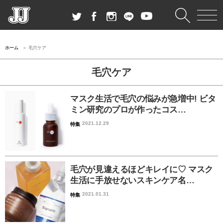
ホーム
毛穴ケア
毛穴ケア
マスク生活で毛穴の悩みが急増中! ビタ
ミン研究のプロが作ったコス…
2021.12.29
特集
毛穴が見違えるほどキレイに♡ マスク
生活に手放せないスキンケア名…
2021.01.31
特集