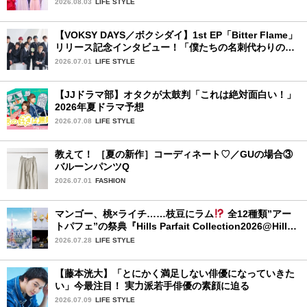
2026.08.03
LIFE STYLE
【VOKSY DAYS／ボクシダイ】1st EP「Bitter Flame」
リリース記念インタビュー！「僕たちの名刺代わりのよ
うなアルバム」
2026.07.01
LIFE STYLE
【JJドラマ部】オタクが太鼓判「これは絶対面白い！」
2026年夏ドラマ予想
2026.07.08
LIFE STYLE
教えて！ ［夏の新作］コーディネート♡／GUの場合③
バルーンパンツQ
2026.07.01
FASHION
マンゴー、桃×ライチ……枝豆にラム
全12種類”アー
トパフェ”の祭典『Hills Parfait Collection2026@Hills
House』
2026.07.28
LIFE STYLE
【藤本洸大】「とにかく満足しない俳優になっていきた
い」今最注目！ 実力派若手俳優の素顔に迫る
2026.07.09
LIFE STYLE