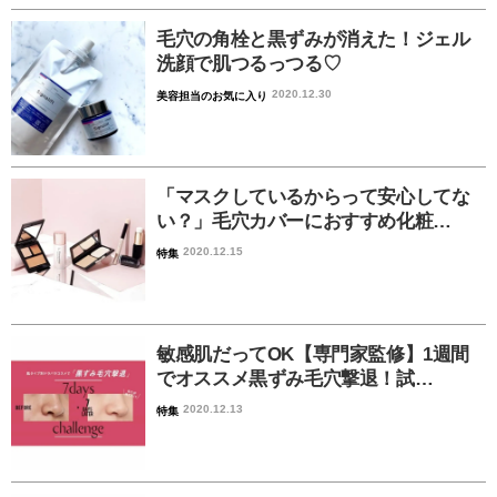
毛穴の角栓と黒ずみが消えた！ジェル
洗顔で肌つるっつる♡
2020.12.30
美容担当のお気に入り
「マスクしているからって安心してな
い？」毛穴カバーにおすすめ化粧…
2020.12.15
特集
敏感肌だってOK【専門家監修】1週間
でオススメ黒ずみ毛穴撃退！試…
2020.12.13
特集