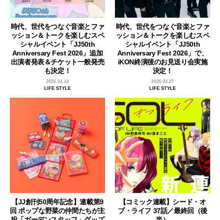
時代、世代をつなぐ音楽とファ
時代、世代をつなぐ音楽とファ
ッション＆トークを楽しむスペ
ッション＆トークを楽しむスペ
シャルイベント「JJ50th
シャルイベント「JJ50th
Anniversary Fest 2026」追加
Anniversary Fest 2026」で、
出演者発表＆チケット一般発売
iKON終演後のお見送り会実施
も決定！
決定！
2026.04.10
2026.03.27
LIFE STYLE
LIFE STYLE
【JJ創刊50周年記念】連載第9
【コミック連載】シード・オ
回 ポップな野菜の仲間たちが主
ブ・ライフ 37話／最終回（後
役「ガーデンスタッフ」グッズ
半）