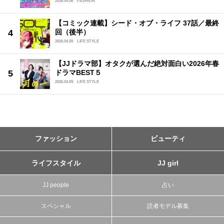
2026.04.06
FASHION
【コミック連載】シード・オブ・ライフ 37話／最終
回（後半）
2026.04.09
LIFE STYLE
【JJドラマ部】オタクが選んだ絶対面白い2026年春
ドラマBEST５
2026.04.09
LIFE STYLE
ファッション
ビューティ
ライフスタイル
JJ girl
JJ people
占い
スペシャル
読者モデル募集