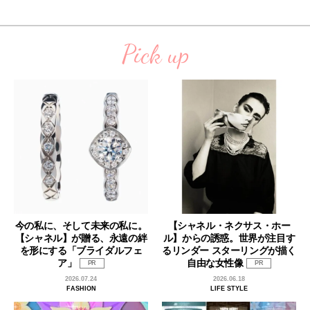
Pick up
今の私に、そして未来の私に。
【シャネル・ネクサス・ホー
【シャネル】が贈る、永遠の絆
ル】からの誘惑。世界が注目す
を形にする「ブライダルフェ
るリンダー スターリングが描く
ア」
自由な女性像
PR
PR
2026.07.24
2026.06.18
FASHION
LIFE STYLE