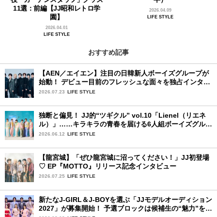
11選：前編【JJ昭和レトロ学
2026.04.09
園】
LIFE STYLE
2026.04.01
LIFE STYLE
おすすめ記事
【AEN／エイエン】注目の日韓新人ボーイズグループが
始動！ デビュー目前のフレッシュな面々を独占インタビ
ュー。7人の魅力に迫ります♪
2026.07.23
LIFE STYLE
独断と偏見！ JJ的“ツギクル” vol.10「Lienel（リエネ
ル）」……キラキラの青春を届ける6人組ボーイズグルー
プ
2026.06.12
LIFE STYLE
【龍宮城】「ぜひ龍宮城に沼ってください！」JJ初登場
♡ EP『MOTTO』リリース記念インタビュー
2026.07.25
LIFE STYLE
新たなJ-GIRL＆J-BOYを選ぶ「JJモデルオーディション
2027」が募集開始！ 予選ブロックは候補生の“魅力”を重
視した「新システム」に変わります