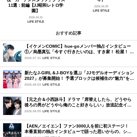
11選：前編【JJ昭和レトロ学
2026.04.09
園】
LIFE STYLE
2026.04.01
LIFE STYLE
おすすめ記事
【イケメンCOMIC】hue-goメンバー独占インタビュー
①／烏墨真弘「今すぐ行きたいのは、すき家！ 松屋！ ミ
スド！」
2026.07.31
LIFE STYLE
新たなJ-GIRL＆J-BOYを選ぶ「JJモデルオーディション
2027」が募集開始！ 予選ブロックは候補生の“魅力”を重
視した「新システム」に変わります
2026.08.03
LIFE STYLE
【元之介＆小西詠斗】ドラマ「席替えしたら、どうやら
後ろの男がどうやら俺のこと好きらしい」放送記念イン
タビュー♡ 「自然と詠斗くんが可愛く見えたんです」
2026.08.05
LIFE STYLE
【AEN／エイエン】ファン3000人を前に初ステージ！
本番直前の独占インタビューで語った思いからの、ショ
ーケース完全レポート！