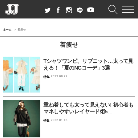
ホーム
着痩せ
着痩せ
Tシャツワンピ、リブニット…太って見
える！「夏のNGコーデ」3選
2023.08.22
特集
重ね着しても太って見えない! 初心者も
マネしやすいレイヤード術5…
2022.01.15
特集