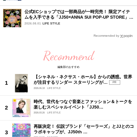
公式ECショップでは一部商品が一時完売！ 限定アイテ
ムを入手できる「JJ50×ANNA SUI POP-UP STORE」が
広島で開催決定
2026.08.01
LIFE STYLE
Recommended by
Recommend
編集部のおすすめ
【シャネル・ネクサス・ホール】からの誘惑。世界
が注目するリンダー スターリングが…
PR
2026.06.18
LIFE STYLE
時代、世代をつなぐ音楽とファッション＆トークを
楽しむスペシャルイベント「JJ50…
2026.03.26
LIFE STYLE
再販決定！ 伝説ブランド「セーラーズ」とJJとのコ
ラボキャップが、JJ50th …