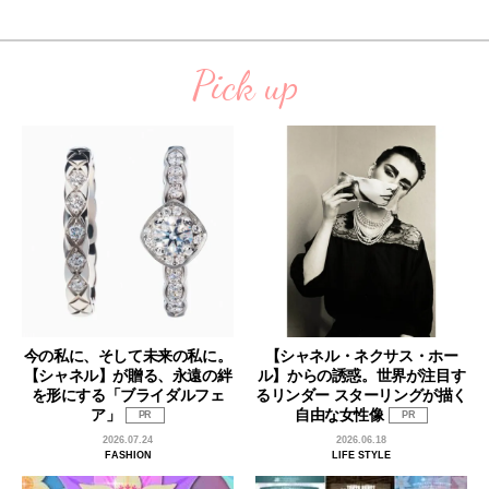
Pick up
今の私に、そして未来の私に。
【シャネル・ネクサス・ホー
【シャネル】が贈る、永遠の絆
ル】からの誘惑。世界が注目す
を形にする「ブライダルフェ
るリンダー スターリングが描く
ア」
自由な女性像
PR
PR
2026.07.24
2026.06.18
FASHION
LIFE STYLE