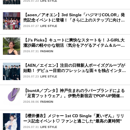
2026.07.23
LIFE STYLE
【aoen／アオエン】3rd Single「ハジマリCOLOR」発
売記念イベントに登場！「さらに上のステップに向けた
新たなハジマリになるように」と爽やかな笑顔で意気込
2026.07.27
LIFE STYLE
みを！
【J’s Picks】キュートに爽快なスタートを！ J-GIRL大
瀧沙羅の軽やかな朝活〈気分をアゲるアイテム＆ルーテ
ィーン〉
2026.07.31
FASHION
【AEN／エイエン】注目の日韓新人ボーイズグループが
始動！ デビュー目前のフレッシュな面々を独占インタビ
ュー。7人の魅力に迫ります♪
2026.07.23
LIFE STYLE
【buntA／ブンタ】神戸生まれのラバーブランドによる
「足育フットウェア」。伊勢丹新宿店でPOP-UP開催
中！
2026.08.06
FASHION
【櫻井優衣】メジャー 1st CD Single「夏いぞん」リリ
ース記念イベント♡ ファンと過ごした“最高の夏時間”
2026.07.31
LIFE STYLE