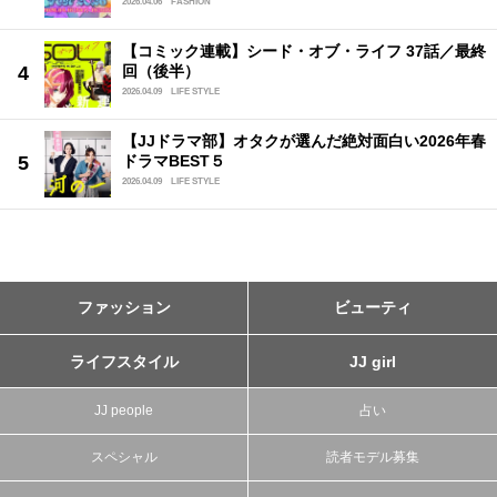
2026.04.06
FASHION
【コミック連載】シード・オブ・ライフ 37話／最終
回（後半）
2026.04.09
LIFE STYLE
【JJドラマ部】オタクが選んだ絶対面白い2026年春
ドラマBEST５
2026.04.09
LIFE STYLE
ファッション
ビューティ
ライフスタイル
JJ girl
JJ people
占い
スペシャル
読者モデル募集