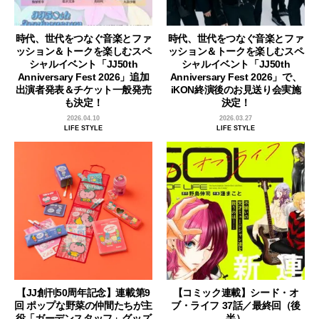
時代、世代をつなぐ音楽とファ
時代、世代をつなぐ音楽とファ
ッション＆トークを楽しむスペ
ッション＆トークを楽しむスペ
シャルイベント「JJ50th
シャルイベント「JJ50th
Anniversary Fest 2026」追加
Anniversary Fest 2026」で、
出演者発表＆チケット一般発売
iKON終演後のお見送り会実施
も決定！
決定！
2026.04.10
2026.03.27
LIFE STYLE
LIFE STYLE
【JJ創刊50周年記念】連載第9
【コミック連載】シード・オ
回 ポップな野菜の仲間たちが主
ブ・ライフ 37話／最終回（後
役「ガーデンスタッフ」グッズ
半）