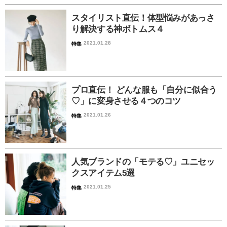
スタイリスト直伝！体型悩みがあっさ
り解決する神ボトムス４
2021.01.28
特集
プロ直伝！ どんな服も「自分に似合う
♡」に変身させる４つのコツ
2021.01.26
特集
人気ブランドの「モテる♡」ユニセッ
クスアイテム5選
2021.01.25
特集