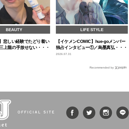
BEAUTY
LIFE STYLE
icks】悲しい経験でたどり着い
【イケメンCOMIC】hue-goメンバー
OY三上龍の手放せない・・・
独占インタビュー①／烏墨真弘・・・
2026.07.31
Recommended by