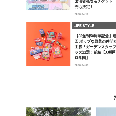
出演者発表＆チケット
売も決定！
2026.04.10
LIFE STYLE
【JJ創刊50周年記念】
回 ポップな野菜の仲間
主役「ガーデンスタッ
ッズ11選：前編【JJ昭
ロ学園】
2026.04.01