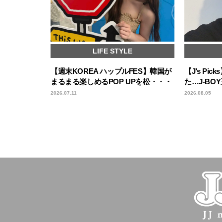
LIFE STYLE
【週末KOREA ハップルFES】韓国が
【J’s P
まるまる楽しめるPOP UPを松・・・
た…J-B
2026.07.11
2026.08.05