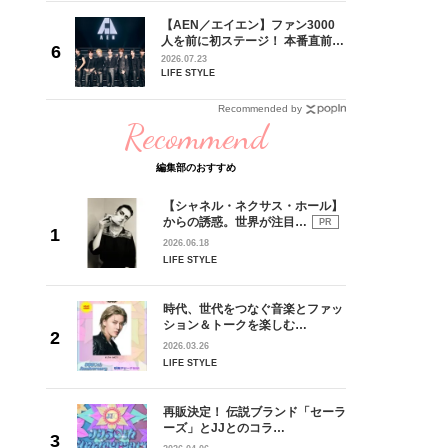
初の黒人
【AEN／エイエン】ファン3000
ぬ努力と
人を前に初ステージ！ 本番直前の
ドコロ】
独占インタビューで語った思いか
2026.07.23
オップさ
らの、ショーケース完全レポー
LIFE STYLE
ト！
Recommended by
Recommend
編集部のおすすめ
【シャネル・ネクサス・ホール】
からの誘惑。世界が注目…
PR
2026.06.18
LIFE STYLE
時代、世代をつなぐ音楽とファッ
ション＆トークを楽しむ…
2026.03.26
LIFE STYLE
再販決定！ 伝説ブランド「セーラ
ーズ」とJJとのコラ…