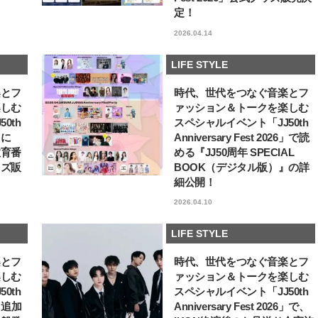
定！
【JJ専属モデルの素顔】ツヤと輝
パリ・オペラ座バレエ団
きを放つ美肌を生み出す松川 星の
エトワール。そのたゆま
2026.04.14
愛用スキンケア
問題意識【王子様の推し
2025.12.16
2026.07.14
vol.32 ギヨーム・ディ
BEAUTY
LIFE STYLE
ん
LIFE STYLE
楽とフ
時代、世代をつなぐ音楽とフ
楽しむ
ァッション＆トークを楽しむ
0th
スペシャルイベント「JJ50th
6」に
Anniversary Fest 2026」で読
教育番
める『JJ50周年 SPECIAL
ッズ販
BOOK（デジタル版）』の詳
細公開！
2026.04.10
LIFE STYLE
楽とフ
時代、世代をつなぐ音楽とフ
楽しむ
ァッション＆トークを楽しむ
0th
スペシャルイベント「JJ50th
6」追加
Anniversary Fest 2026」で、