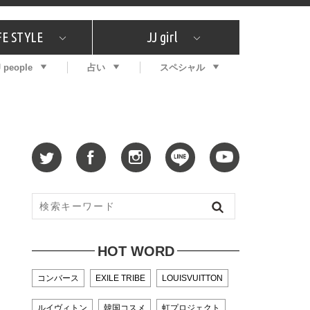
FE STYLE
JJ girl
J people
占い
スペシャル
メガイド
ッフの"それどこの"？
コスメ全部試してみた
エンタメ
プチプラ
What's NEW？
プレゼント
特集
おしゃラン！
プレゼント
恋愛
特集
コラム
インタビュー
サイン占い
毎週更新！ ジョニー楓の12星座占い
最新号
SNSキャンペーン
バックナンバー
HOT WORD
コンバース
EXILE TRIBE
LOUISVUITTON
ルイヴィトン
韓国コスメ
虹プロジェクト