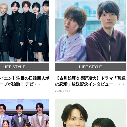
LIFE STYLE
LIFE STYLE
エイエン】注目の日韓新人ボ
【古川雄輝＆長野凌大】ドラマ「普通
ープが始動！ デビ・・・
の恋愛」放送記念インタビュー・・・
2026.07.03