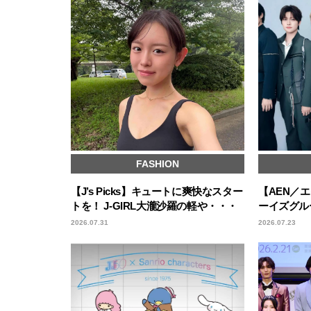
FASHION
【J’s Picks】キュートに爽快なスター
【AEN／
トを！ J-GIRL大瀧沙羅の軽や・・・
ーイズグル
2026.07.31
2026.07.23