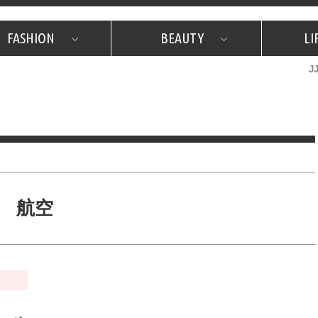
FASHION
BEAUTY
LI
J
美容担当のお気に入り
What's NEW？
占い
韓国
特集
What's NEW？
韓国
SNAP
ザ・ベスト5
特集
ザ・ベスト5
プレゼント
旅
JJグル
JJスタ
フォーチュンサイクル
ネイチャー
航空