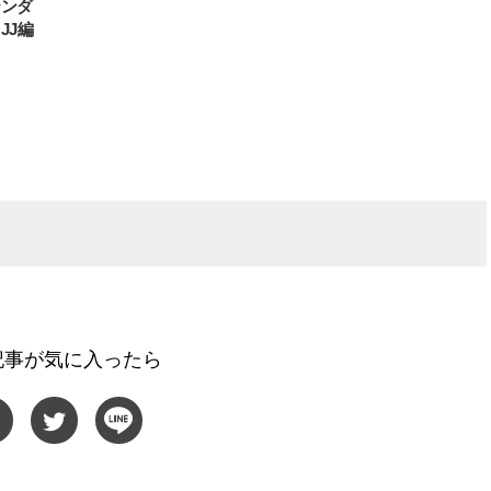
テンダ
JJ編
記事が気に入ったら
BEAUTY
L
【J’s Picks】悲しい経験でたどり
【元之介＆小西詠斗】ド
着いた…J-BOY三上龍の手放せな
替えしたら、どうやら後