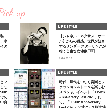
い“オールインワン”アイテム〈ビ
どうやら俺のこと好きら
2026.08.05
2026.08.05
ューティ＆ファッション夏の必需
送記念インタビュー♡ 「
Pick up
BEAUTY
LIFE STYLE
品〉
斗くんが可愛く見えたん
【注目アーティストRainy。っ
新たなJ-GIRL＆J-BOY
て？】忙しい日でも欠かせない、
「JJモデルオーディショ
LIFE STYLE
朝と夜のケアでつくられる透明感
2027」が募集開始！ 予
2026.01.30
2026.08.03
クは候補生の“魅力”を重
BEAUTY
LIFE STYLE
「新システム」に変わり
の私
【シャネル・ネクサス・ホー
る、永
ル】からの誘惑。世界が注目
【J’s Picks】J-GIRL早坂萌香の
【AEN／エイエン】注目
ライダ
するリンダー スターリングが
徹底した日焼けケア！ でも、いち
人ボーイズグループが始動
ばん大切なのは…〈ビューティ＆
ュー目前のフレッシュな
描く自由な女性像
PR
2026.07.24
2026.07.23
ファッション夏の必需品〉
占インタビュー。7人の
BEAUTY
LIFE STYLE
2026.06.18
ります♪
【J’s Picks】J-BOY中田凌多
曾祖父のバレエスクール
は“汗と暑さ”に悩める仕事終わり
リカへ……オールラウン
LIFE STYLE
もスマートに〈ビューティ＆ファ
指すダンサーは踊ること
2026.07.15
2026.03.30
ッション夏の必需品〉
ぎる【王子様の推しドコ
BEAUTY
LIFE STYLE
楽とフ
時代、世代をつなぐ音楽とフ
vol.29 三宅啄未さん
楽しむ
ァッション＆トークを楽しむ
【注目アーティストRainy。っ
【AEN／エイエン】ファン
0th
スペシャルイベント「JJ50th
て？】自称“コスメオタク見習
人を前に初ステージ！ 本
6」での
Anniversary Fest 2026」に
い”のポーチの中身、拝見しま
独占インタビューで語っ
2026.01.30
2026.07.23
の中身
て、「JJ50th Anniversary
す！
らの、ショーケース完全
BEAUTY
LIFE STYLE
ト！
Fest 2026」公式グッズ販売決