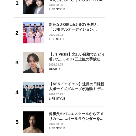
しい」放
どうやら俺のこと好きらしい」放
2026.08.05
自然と詠
送記念インタビュー♡ 「自然と詠
LIFE STYLE
です」
斗くんが可愛く見えたんです」
を選ぶ
新たなJ-GIRL＆J-BOYを選ぶ
ン
「JJモデルオーディション
選ブロッ
2027」が募集開始！ 予選ブロッ
2026.08.03
視した
クは候補生の“魅力”を重視した
LIFE STYLE
ます
「新システム」に変わります
の日韓新
【J’s Picks】悲しい経験でたどり
！ デビ
着いた…J-BOY三上龍の手放せな
面々を独
い“オールインワン”アイテム〈ビ
2026.08.05
魅力に迫
ューティ＆ファッション夏の必需
BEAUTY
品〉
からアメ
【AEN／エイエン】注目の日韓新
ダーを目
人ボーイズグループが始動！ デビ
が好きす
ュー目前のフレッシュな面々を独
2026.07.23
ロ】
占インタビュー。7人の魅力に迫
LIFE STYLE
ります♪
3000
曾祖父のバレエスクールからアメ
番直前の
リカへ……オールラウンダーを目
た思いか
指すダンサーは踊ることが好きす
2026.03.30
レポー
ぎる【王子様の推しドコロ】
LIFE STYLE
vol.29 三宅啄未さん