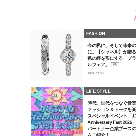
FASHION
今の私に、そして未来
に。【シャネル】が贈
遠の絆を形にする「ブ
ルフェア」
PR
2026.07.24
LIFE STYLE
時代、世代をつなぐ音
ァッション＆トークを
スペシャルイベント「JJ5
Anniversary Fest 202
パートナー企業ブース
をご紹介！