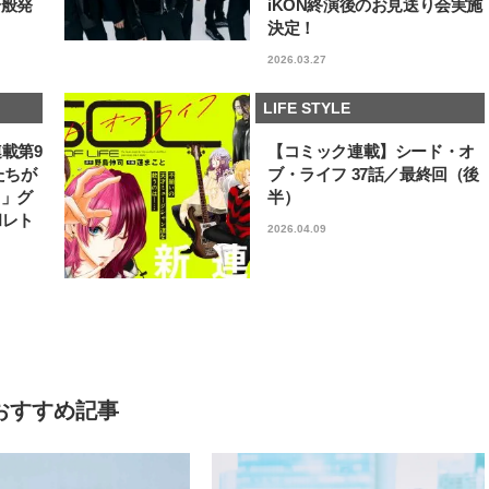
一般発
iKON終演後のお見送り会実施
決定！
2026.03.27
LIFE STYLE
連載第9
【コミック連載】シード・オ
たちが
ブ・ライフ 37話／最終回（後
フ」グ
半）
和レト
2026.04.09
おすすめ記事