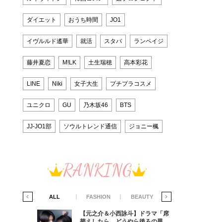
ダイエット
おうち時間
JO1
イヴルルド遙華
就活
スタバ
ランペイジ
藤井夏恋
M!LK
土生瑞穂
高本彩花
LINE
Niki
女子大生
プチプラコスメ
ユニクロ
GU
乃木坂46
BTS
JJ-JO1部
ソウルトレンド通信
ジョニー楓
RANKING
IFE STYLE
ALL
FASHION
BEAUTY
LIFE STYLE
ラマ「席
【元之介＆小西詠斗】ドラマ「席
ろの男が
替えしたら、どうやら後ろの男が