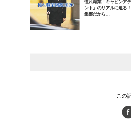
憧れ職業「キャビンア
ント」のリアルに迫る！
集部だから…
この