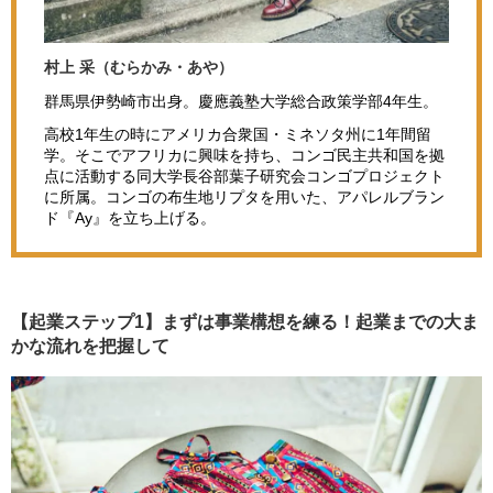
村上 采（むらかみ・あや）
群馬県伊勢崎市出身。慶應義塾大学総合政策学部4年生。
高校1年生の時にアメリカ合衆国・ミネソタ州に1年間留
学。そこでアフリカに興味を持ち、コンゴ民主共和国を拠
点に活動する同大学長谷部葉子研究会コンゴプロジェクト
に所属。コンゴの布生地リプタを用いた、アパレルブラン
ド『Ay』を立ち上げる。
【起業ステップ1】まずは事業構想を練る！起業までの大ま
かな流れを把握して