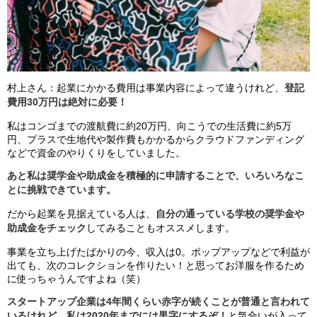
村上さん：起業にかかる費用は事業内容によって違うけれど、
登記
費用30万円は絶対に必要！
私はコンゴまでの渡航費に約20万円、向こうでの生活費に約5万
円、プラスで生地代や製作費もかかるからクラウドファンディング
などで資金のやりくりをしていました。
あと私は奨学金や助成金を積極的に申請することで、いろいろなこ
とに挑戦できています。
だから起業を見据えている人は、
自分の通っている学校の奨学金や
助成金をチェック
してみることもオススメします。
事業を立ち上げたばかりの今、収入は0。ポップアップなどで利益が
出ても、次のコレクションを作りたい！と思ってお洋服を作るため
に使っちゃうんですよね（笑）
スタートアップ企業は4年間くらい赤字が続くことが普通と言われて
いるけれど、私は2020年までには黒字にするぞ！
と気合いが入って