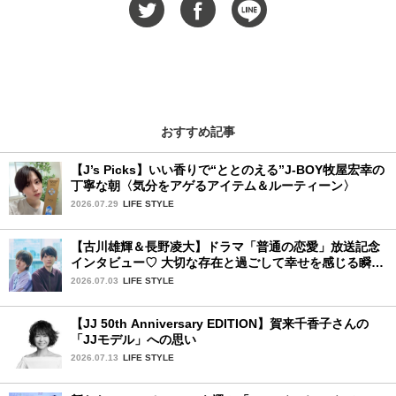
おすすめ記事
【J’s Picks】いい香りで“ととのえる”J-BOY牧屋宏幸の
丁寧な朝〈気分をアゲるアイテム＆ルーティーン〉
2026.07.29
LIFE STYLE
【古川雄輝＆長野凌大】ドラマ「普通の恋愛」放送記念
インタビュー♡ 大切な存在と過ごして幸せを感じる瞬間
は？
2026.07.03
LIFE STYLE
【JJ 50th Anniversary EDITION】賀来千香子さんの
「JJモデル」への思い
2026.07.13
LIFE STYLE