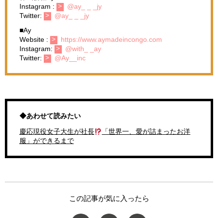
Instagram :
@ay_ _ _jy
Twitter:
@ay_ _ _jy
■Ay
Website :
https://www.aymadeincongo.com
Instagram:
@with_ _ay
Twitter:
@Ay__inc
◆あわせて読みたい
慶応現役女子大生が社長
「世界一、愛が詰まったお洋
服」ができるまで
この記事が気に入ったら