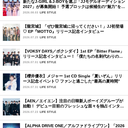
新たなJ-GIRL＆J-BOYを選ぶ「JJモデルオーディション
2027」が募集開始！ 予選ブロックは候補生の“魅力”を重
視した「新システム」に変わります
2026.08.03
LIFE STYLE
【龍宮城】「ぜひ龍宮城に沼ってください！」JJ初登場
♡ EP『MOTTO』リリース記念インタビュー
2026.07.25
LIFE STYLE
【VOKSY DAYS／ボクシダイ】1st EP「Bitter Flame」
リリース記念インタビュー！「僕たちの名刺代わりのよ
うなアルバム」
2026.07.01
LIFE STYLE
【櫻井優衣】メジャー 1st CD Single「夏いぞん」リリ
ース記念イベント♡ ファンと過ごした“最高の夏時間”
2026.07.31
LIFE STYLE
【AEN／エイエン】注目の日韓新人ボーイズグループが
始動！ デビュー目前のフレッシュな面々を独占インタビ
ュー。7人の魅力に迫ります♪
2026.07.23
LIFE STYLE
【ALPHA DRIVE ONE／アルファドライブワン】「2026