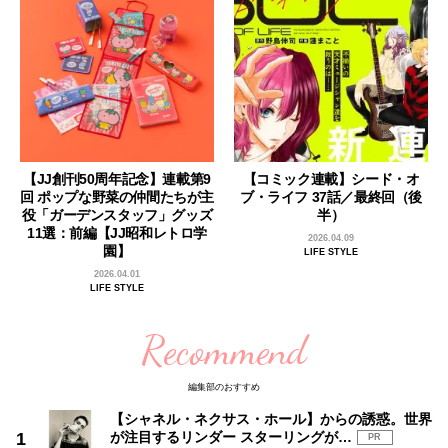
【JJ創刊50周年記念】連載第9
【コミック連載】シード・オ
回 ポップな野菜の仲間たちが主
ブ・ライフ 37話／最終回（後
役「ガーデンスタッフ」グッズ
半）
11選：前編【JJ昭和レトロ学
2026.04.09
園】
LIFE STYLE
2026.04.01
LIFE STYLE
Recommend
編集部のおすすめ
【シャネル・ネクサス・ホール】からの誘惑。世界
が注目するリンダー スターリングが…
PR