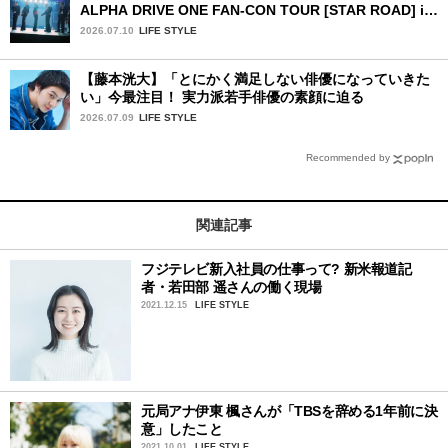
ALPHA DRIVE ONE FAN-CON TOUR [STAR ROAD] in
YOKOHAMA」1日目詳細レポ【前編】
2026.07.10
LIFE STYLE
【藤本洸大】「とにかく満足しない俳優になっていきた
い」今最注目！ 実力派若手俳優の素顔に迫る
2026.07.09
LIFE STYLE
Recommended by
関連記事
フジテレビ新入社員の仕事って? 新米報道記
者・若田部 遥さんの働く現場
2021.12.15
LIFE STYLE
元局アナ伊東 楓さんが「TBSを辞める1年前に決
意」したこと
2021.10.01
LIFE STYLE