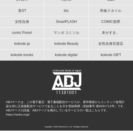
美ST
bis
和食スタイル
女性自身
SmartFLASH
COMIC熱帯
comic Pureri
マンガ コミソル
本がすき。
kokode.jp
kokode Beauty
女性自身百貨店
kokode books
kokode digital
kokode GIFT
ABJマークは、この電子書店・電子書籍配信サービスが、著作権者からコンテンツ使用許
諾を得た正規版配信サービスであることを示す登録商標（登録番号 第6091713号）です。
ABJマークの詳細、ABJマークを掲示しているサービスの一覧はこちらです。
https://aebs.or.jp/
Copyright © 2026 Kobunsha Co.,Ltd. All Rights Reserved.