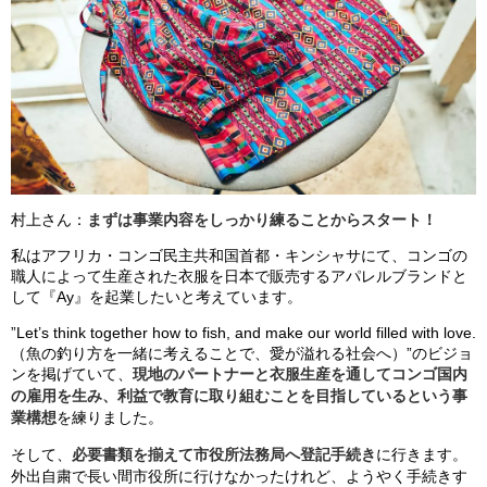
村上さん：
まずは事業内容をしっかり練ることからスタート！
私はアフリカ・コンゴ民主共和国首都・キンシャサにて、コンゴの
職人によって生産された衣服を日本で販売するアパレルブランドと
して『Ay』を起業したいと考えています。
”Let’s think together how to fish, and make our world filled with love.
（魚の釣り方を一緒に考えることで、愛が溢れる社会へ）”のビジョ
ンを掲げていて、
現地のパートナーと衣服生産を通してコンゴ国内
の雇用を生み、利益で教育に取り組むことを目指しているという事
業構想
を練りました。
そして、
必要書類を揃えて市役所法務局へ登記手続き
に行きます。
外出自粛で長い間市役所に行けなかったけれど、ようやく手続きす