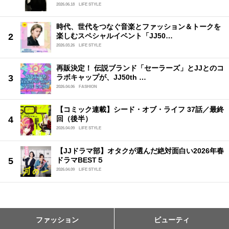
2026.06.18
LIFE STYLE
時代、世代をつなぐ音楽とファッション＆トークを
楽しむスペシャルイベント「JJ50…
2026.03.26
LIFE STYLE
再販決定！ 伝説ブランド「セーラーズ」とJJとのコ
ラボキャップが、JJ50th …
2026.04.06
FASHION
【コミック連載】シード・オブ・ライフ 37話／最終
回（後半）
2026.04.09
LIFE STYLE
【JJドラマ部】オタクが選んだ絶対面白い2026年春
ドラマBEST５
2026.04.09
LIFE STYLE
ファッション
ビューティ