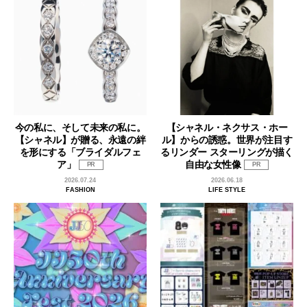
今の私に、そして未来の私に。
【シャネル・ネクサス・ホー
【シャネル】が贈る、永遠の絆
ル】からの誘惑。世界が注目す
を形にする「ブライダルフェ
るリンダー スターリングが描く
ア」
自由な女性像
PR
PR
2026.07.24
2026.06.18
FASHION
LIFE STYLE