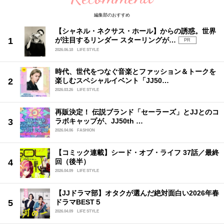
編集部のおすすめ
【シャネル・ネクサス・ホール】からの誘惑。世界
が注目するリンダー スターリングが…
PR
2026.06.18
LIFE STYLE
時代、世代をつなぐ音楽とファッション＆トークを
楽しむスペシャルイベント「JJ50…
2026.03.26
LIFE STYLE
再販決定！ 伝説ブランド「セーラーズ」とJJとのコ
ラボキャップが、JJ50th …
2026.04.06
FASHION
【コミック連載】シード・オブ・ライフ 37話／最終
回（後半）
2026.04.09
LIFE STYLE
【JJドラマ部】オタクが選んだ絶対面白い2026年春
ドラマBEST５
2026.04.09
LIFE STYLE