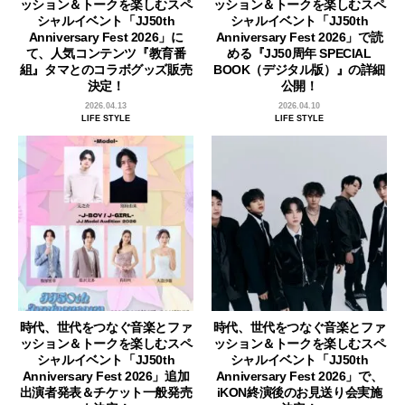
ッション＆トークを楽しむスペ
ッション＆トークを楽しむスペ
シャルイベント「JJ50th
シャルイベント「JJ50th
Anniversary Fest 2026」に
Anniversary Fest 2026」で読
て、人気コンテンツ『教育番
める『JJ50周年 SPECIAL
組』タマとのコラボグッズ販売
BOOK（デジタル版）』の詳細
決定！
公開！
2026.04.13
2026.04.10
LIFE STYLE
LIFE STYLE
時代、世代をつなぐ音楽とファ
時代、世代をつなぐ音楽とファ
ッション＆トークを楽しむスペ
ッション＆トークを楽しむスペ
シャルイベント「JJ50th
シャルイベント「JJ50th
Anniversary Fest 2026」追加
Anniversary Fest 2026」で、
出演者発表＆チケット一般発売
iKON終演後のお見送り会実施