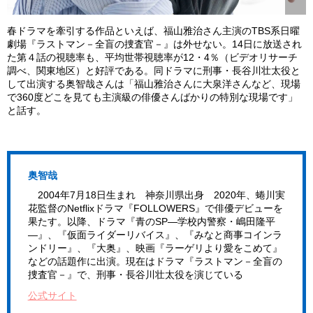
春ドラマを牽引する作品といえば、福山雅治さん主演のTBS系日曜
劇場『ラストマン－全盲の捜査官－』は外せない。14日に放送され
た第４話の視聴率も、平均世帯視聴率が12・4％（ビデオリサーチ
調べ、関東地区）と好評である。同ドラマに刑事・長谷川壮太役と
して出演する奥智哉さんは「福山雅治さんに大泉洋さんなど、現場
で360度どこを見ても主演級の俳優さんばかりの特別な現場です」
と話す。
奥智哉
2004年7月18日生まれ 神奈川県出身
2020
年、蜷川実
花監督の
Netflix
ドラマ『
FOLLOWERS
』で俳優デビューを
果たす。以降、ドラマ『青の
SP―
学校内警察・嶋田隆平
―
』、『仮面ライダーリバイス』、『みなと商事コインラ
ンドリー』、『大奥』、映画『ラーゲリより愛をこめて』
などの話題作に出演。現在はドラマ『ラストマン－全盲の
捜査官－』で、刑事・長谷川壮太役を演じている
公式サイト