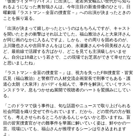
『仮面ライダーリバイス』に出演し、老若男女幅広い世代から知ら
れるようになった奥智哉さんは、今年注目の新進俳優のひとり。日
曜劇場『ラストマン－全盲の捜査官－』への出演が決まったときの
ことを振り返る。
「出演が決まって嬉しかったというのはもちろんですが、キャスト
を聞いたときの衝撃はそれ以上でした。福山雅治さんと大泉洋さん
が同じ画のなかに入るんですよ。しかも、その周りを固めるのが、
上川隆也さんや吉田羊さんをはじめ、永瀬廉さんや今田美桜さんな
ど、最前線で活躍する方ばかり。どこを見ても主演級しかいませ
ん。自分は18歳という若さで、この現場でお芝居ができて幸せだな
と思いましたね」
『ラストマン－全盲の捜査官－』は、視力を失ったFBI捜査官・皆実
広見（福山雅治）と警察庁の人材交流企画室長で刑事でもある・護
道心太朗（大泉洋）がバディを組んで、事件を解決していくサスペ
ンスドラマ。息もつかせぬ展開で視聴者のハートを鷲掴みにしてい
る。
「このドラマで扱う事件は、旬な話題やニュースで取り上げられる
社会問題を織り交ぜて作られています。だから、どの世代の方が観
ても、考えさせられるところがあるんじゃないかと思いますね。盲
目の皆実捜査官がその難事件を華麗に解いていく姿は、鮮やかの一
言。現場にいても、福山さんが推理するシーンは引き込まれます
よ」