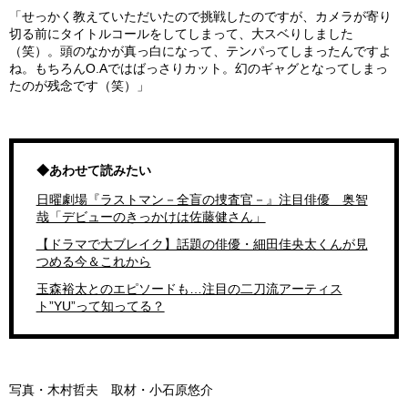
「せっかく教えていただいたので挑戦したのですが、カメラが寄り
切る前にタイトルコールをしてしまって、大スベりしました
（笑）。頭のなかが真っ白になって、テンパってしまったんですよ
ね。もちろんO.Aではばっさりカット。幻のギャグとなってしまっ
たのが残念です（笑）」
◆あわせて読みたい
日曜劇場『ラストマン－全盲の捜査官－』注目俳優 奥智
哉「デビューのきっかけは佐藤健さん」
【ドラマで大ブレイク】話題の俳優・細田佳央太くんが見
つめる今＆これから
玉森裕太とのエピソードも…注目の二刀流アーティス
ト”YU”って知ってる？
写真・木村哲夫 取材・小石原悠介