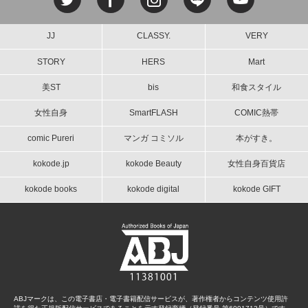
JJ
CLASSY.
VERY
STORY
HERS
Mart
美ST
bis
和食スタイル
女性自身
SmartFLASH
COMIC熱帯
comic Pureri
マンガ コミソル
本がすき。
kokode.jp
kokode Beauty
女性自身百貨店
kokode books
kokode digital
kokode GIFT
ABJマークは、この電子書店・電子書籍配信サービスが、著作権者からコンテンツ使用許