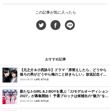
この記事が気に入ったら
おすすめ記事
【元之介＆小西詠斗】ドラマ「席替えしたら、どうやら
後ろの男がどうやら俺のこと好きらしい」放送記念イン
タビュー♡ 「自然と詠斗くんが可愛く見えたんです」
2026.08.05
LIFE STYLE
新たなJ-GIRL＆J-BOYを選ぶ「JJモデルオーディション
2027」が募集開始！ 予選ブロックは候補生の“魅力”を重
視した「新システム」に変わります
2026.08.03
LIFE STYLE