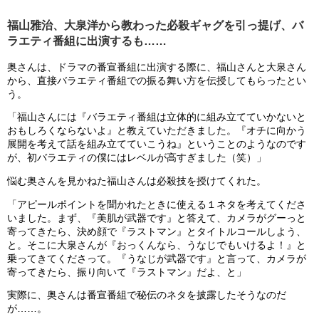
福山雅治、大泉洋から教わった必殺ギャグを引っ提げ、バ
ラエティ番組に出演するも……
奥さんは、ドラマの番宣番組に出演する際に、福山さんと大泉さん
から、直接バラエティ番組での振る舞い方を伝授してもらったとい
う。
「福山さんには『バラエティ番組は立体的に組み立てていかないと
おもしろくならないよ』と教えていただきました。『オチに向かう
展開を考えて話を組み立てていこうね』ということのようなのです
が、初バラエティの僕にはレベルが高すぎました（笑）」
悩む奥さんを見かねた福山さんは必殺技を授けてくれた。
「アピールポイントを聞かれたときに使える１ネタを考えてくださ
いました。まず、『美肌が武器です』と答えて、カメラがグーっと
寄ってきたら、決め顔で『ラストマン』とタイトルコールしよう、
と。そこに大泉さんが『おっくんなら、うなじでもいけるよ！』と
乗ってきてくださって。『うなじが武器です』と言って、カメラが
寄ってきたら、振り向いて『ラストマン』だよ、と」
実際に、奥さんは番宣番組で秘伝のネタを披露したそうなのだ
が……。