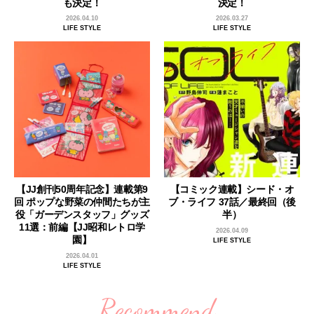
も決定！
決定！
2026.04.10
2026.03.27
LIFE STYLE
LIFE STYLE
【JJ創刊50周年記念】連載第9
【コミック連載】シード・オ
回 ポップな野菜の仲間たちが主
ブ・ライフ 37話／最終回（後
役「ガーデンスタッフ」グッズ
半）
11選：前編【JJ昭和レトロ学
2026.04.09
園】
LIFE STYLE
2026.04.01
LIFE STYLE
Recommend