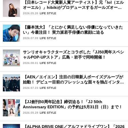
【日本レコード大賞新人賞アーティスト】元「lol（エル
オーエル）」hibikiがプロデュースするガールズオーデ
ィションが始動！ 応募は5月31日（日）まで
2026.05.20
LIFE STYLE
【藤本洸大】「とにかく満足しない俳優になっていきた
い」今最注目！ 実力派若手俳優の素顔に迫る
2026.07.09
LIFE STYLE
サンリオキャラクターズとコラボした「JJ50周年スペシ
ャルPOP-UPストア」広島・岩手で同時開催！
2026.08.01
LIFE STYLE
【AEN／エイエン】注目の日韓新人ボーイズグループが
始動！ デビュー目前のフレッシュな面々を独占インタビ
ュー。7人の魅力に迫ります♪
2026.07.23
LIFE STYLE
【JJ創刊50周年記念】締切迫る！「JJ 50th
Anniversary EDITION」の予約は5月31日（日）まで！
2026.05.29
LIFE STYLE
【ALPHA DRIVE ONE／アルファドライブワン】「2026