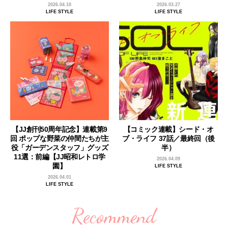
2026.04.10
2026.03.27
LIFE STYLE
LIFE STYLE
【JJ創刊50周年記念】連載第9
【コミック連載】シード・オ
回 ポップな野菜の仲間たちが主
ブ・ライフ 37話／最終回（後
役「ガーデンスタッフ」グッズ
半）
11選：前編【JJ昭和レトロ学
2026.04.09
園】
LIFE STYLE
2026.04.01
LIFE STYLE
Recommend