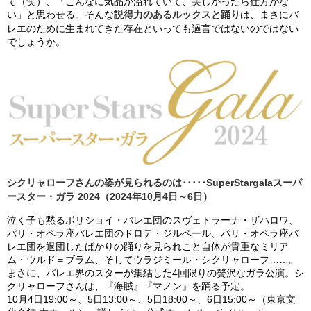
て（笑）、「こんなに気品が溢れていて、美しかったら仕方がな
い」と思わせる。そんな
説得力のあるルックスと踊り
は、まさにバ
レエのために生まれてきた存在といっても過言ではないのではない
でしょうか。
シクリャローフさんの姿が見られるのは･････SuperStargalaスーパ
ースター・ガラ 2024（2024年10月4日～6日）
泣く子も黙るボリショイ・バレエ団のスヴェトラーナ・ザハロワ、
パリ・オペラ座バレエ団のドロテ・ジルベール、パリ・オペラ座バ
レエ団を退団したばかりの踊りを見られこと自体が貴重なミリア
ム・ウルド＝ブラム、そしてウラジミール・シクリャローフ……。
まさに、バレエ界のスターが集結した4回限りの贅沢なガラ公演。シ
クリャローフさんは、『海賊』『マノン』を踊る予定。
10月4日19:00～、5日13:00～、5日18:00～、6日15:00～（東京文