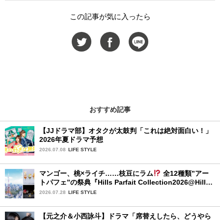
この記事が気に入ったら
おすすめ記事
【JJドラマ部】オタクが太鼓判「これは絶対面白い！」
2026年夏ドラマ予想
2026.07.08
LIFE STYLE
マンゴー、桃×ライチ……枝豆にラム
全12種類”アー
トパフェ”の祭典『Hills Parfait Collection2026@Hills
House』
2026.07.28
LIFE STYLE
【元之介＆小西詠斗】ドラマ「席替えしたら、どうやら