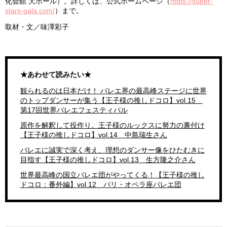
化会館 大ホール）。詳しくは、公式ホームページ（
https://super-
stars-gala.com/
）まで。
取材・文／味澤彩子
★あわせて読みたい★
観られるのは日本だけ！ バレエ界の最高峰ステージに世界
のトップダンサーが集う【王子様の推しドコロ】vol.15
第17回世界バレエフェスティバル
原作を解釈して役作り。王子様のルックスに努力の裏付け
【王子様の推しドコロ】vol.14 中島瑞生さん
バレエに誠実で深く考え、理想のダンサー像をひたむきに
目指す【王子様の推しドコロ】vol.13 生方隆之介さん
世界最高峰の国立バレエ団がやってくる！【王子様の推し
ドコロ：番外編】vol.12 パリ・オペラ座バレエ団