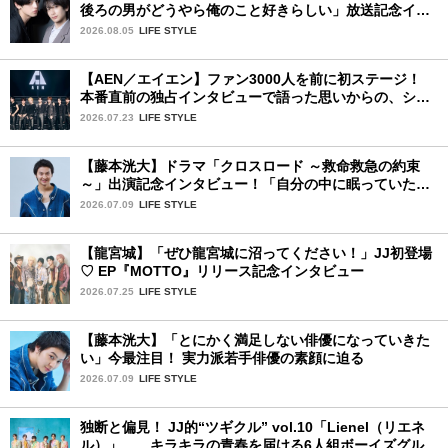
後ろの男がどうやら俺のこと好きらしい」放送記念イン
タビュー♡ 「自然と詠斗くんが可愛く見えたんです」
2026.08.05
LIFE STYLE
【AEN／エイエン】ファン3000人を前に初ステージ！
本番直前の独占インタビューで語った思いからの、ショ
ーケース完全レポート！
2026.07.23
LIFE STYLE
【藤本洸大】ドラマ「クロスロード ～救命救急の約束
～」出演記念インタビュー！「自分の中に眠っていた熱
を思い出させてもらった作品です」
2026.07.09
LIFE STYLE
【龍宮城】「ぜひ龍宮城に沼ってください！」JJ初登場
♡ EP『MOTTO』リリース記念インタビュー
2026.07.25
LIFE STYLE
【藤本洸大】「とにかく満足しない俳優になっていきた
い」今最注目！ 実力派若手俳優の素顔に迫る
2026.07.09
LIFE STYLE
独断と偏見！ JJ的“ツギクル” vol.10「Lienel（リエネ
ル）」……キラキラの青春を届ける6人組ボーイズグルー