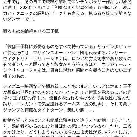
近年では、その自由で純粋な解釈でコンテンポラリー作品も印象的
に踊り、2023年7月には「入団20周年記念公演」も開催した、表現
力とテクニックの調和がピークとも言える、観る者を捉えて離さな
いダンサーです。
観るものを納得させる王子様
「彼は王子様に必要なものをすべて持っている」
そうインタビュー
に答えたのは、マリインスキー・バレエ団を代表するバレリーナ、
ヴィクトリア・テリョーシキナ氏。ロシア功労芸術家であり数々の
有名ダンサーと踊ってきた彼女がそう答えるほど、ウラジミール・
シクリャローフさんは、舞台に現れた瞬間から
疑うことのない王子
様そのもの
。
ディズニー映画などで慣れ親しんだあのまぶしいほどに煌めく王子
が想像の世界だけのものでなかったんだ！と衝撃を覚えるほどの完
璧な“王子様”の佇まい。優雅さが溢れる伸びやかで柔軟性に富んだ
踊り、エレガントで
気品溢れるアームス
（腕の動き）、そして
高い
ジャンプ
と
精確なタイトターン
、
美しい脚
……。
結婚を誓ったのにいとも簡単に騙されて違う人と結婚しようとした
り、婚約者がいるのにひと目ぼれの恋にうつつを抜かしたり、二股
をかけたり。どうしようもない役柄の主役男性が多いバレエにおい