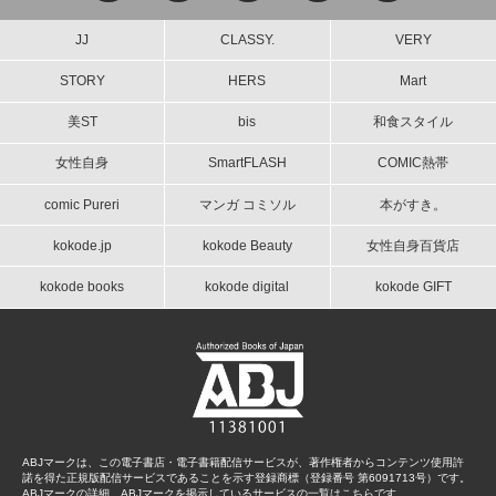
JJ
CLASSY.
VERY
STORY
HERS
Mart
美ST
bis
和食スタイル
女性自身
SmartFLASH
COMIC熱帯
comic Pureri
マンガ コミソル
本がすき。
kokode.jp
kokode Beauty
女性自身百貨店
kokode books
kokode digital
kokode GIFT
ABJマークは、この電子書店・電子書籍配信サービスが、著作権者からコンテンツ使用許
諾を得た正規版配信サービスであることを示す登録商標（登録番号 第6091713号）です。
ABJマークの詳細、ABJマークを掲示しているサービスの一覧はこちらです。