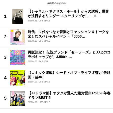
編集部のおすすめ
【シャネル・ネクサス・ホール】からの誘惑。世界
が注目するリンダー スターリングが…
PR
2026.06.18
LIFE STYLE
時代、世代をつなぐ音楽とファッション＆トークを
楽しむスペシャルイベント「JJ50…
2026.03.26
LIFE STYLE
再販決定！ 伝説ブランド「セーラーズ」とJJとのコ
ラボキャップが、JJ50th …
2026.04.06
FASHION
【コミック連載】シード・オブ・ライフ 37話／最終
回（後半）
2026.04.09
LIFE STYLE
【JJドラマ部】オタクが選んだ絶対面白い2026年春
ドラマBEST５
2026.04.09
LIFE STYLE