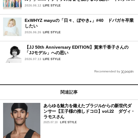
プ
2026.06.12
LIFE STYLE
ExWHYZ mayuの「日々、ぼやき｡」#40 ドパガキ卒業
したい
2026.06.26
LIFE STYLE
【JJ 50th Anniversary EDITION】賀来千香子さんの
「JJモデル」への思い
2026.07.13
LIFE STYLE
Recommended by
関連記事
あらゆる魅力を備えたブラジルからの新世代ダ
ンサー【王子様の推しドコロ】vol.22 ダヴィ・
ラモスさん
2025.07.10
LIFE STYLE