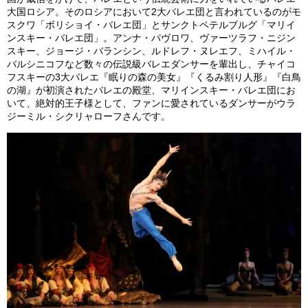
大国ロシア。そのロシアにおいて2大バレエ団と言われているのがモ
スクワ「ボリショイ・バレエ団」とサンクトペテルブルグ「マリイ
ンスキー・バレエ団」。アンナ・パヴロワ、ヴァーツラフ・ニジン
スキー、ジョージ・バランシン、ルドレフ・ヌレエフ、ミハイル・
バルシニコフなど数々の伝説級バレエダンサーを輩出し、チャイコ
フスキーの3大バレエ『眠りの森の美女』『くるみ割り人形』『白鳥
の湖』が初演されたバレエの殿堂、マリインスキー・バレエ団にお
いて、絶対的王子様として、ファンに愛されているダンサーがウラ
ジーミル・シクリャローフさんです。