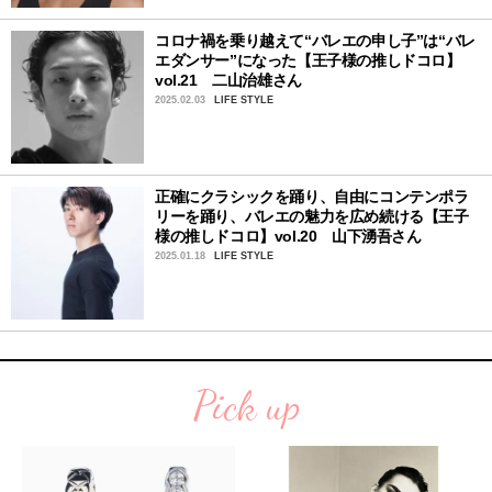
コロナ禍を乗り越えて“バレエの申し子”は“バレ
エダンサー”になった【王子様の推しドコロ】
vol.21 二山治雄さん
2025.02.03
LIFE STYLE
正確にクラシックを踊り、自由にコンテンポラ
リーを踊り、バレエの魅力を広め続ける【王子
様の推しドコロ】vol.20 山下湧吾さん
2025.01.18
LIFE STYLE
Pick up