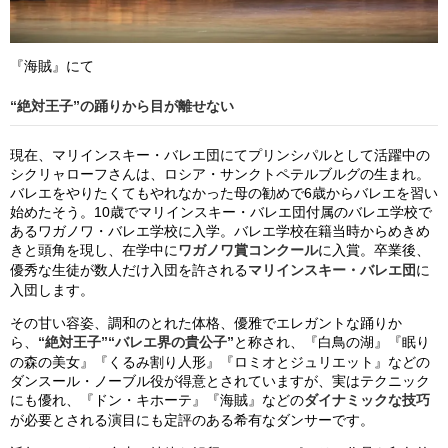
『海賊』にて
“絶対王子”の踊りから目が離せない
現在、マリインスキー・バレエ団にてプリンシパルとして活躍中の
シクリャローフさんは、ロシア・サンクトペテルブルグの生まれ。
バレエをやりたくてもやれなかった母の勧めで6歳からバレエを習い
始めたそう。10歳でマリインスキー・バレエ団付属のバレエ学校で
あるワガノワ・バレエ学校に入学。バレエ学校在籍当時からめきめ
きと頭角を現し、在学中に
ワガノワ賞コンクール
に入賞。卒業後、
優秀な生徒が数人だけ入団を許される
マリインスキー・バレエ団
に
入団します。
その甘い容姿、調和のとれた体格、優雅でエレガントな踊りか
ら、
“絶対王子”“バレエ界の貴公子”
と称され、『白鳥の湖』『眠り
の森の美女』『くるみ割り人形』『ロミオとジュリエット』などの
ダンスール・ノーブル役が得意とされていますが、実はテクニック
にも優れ、『ドン・キホーテ』『海賊』などの
ダイナミックな技巧
が必要とされる演目にも定評のある希有なダンサーです。