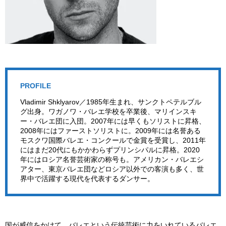
PROFILE
Vladimir Shklyarov／1985年生まれ、サンクトペテルブル
グ出身。ワガノワ・バレエ学校を卒業後、マリインスキ
ー・バレエ団に入団。2007年には早くもソリストに昇格、
2008年にはファーストソリストに。2009年には名誉ある
モスクワ国際バレエ・コンクールで金賞を受賞し、2011年
にはまだ20代にもかかわらずプリンシパルに昇格。2020
年にはロシア名誉芸術家の称号も。アメリカン・バレエシ
アター、東京バレエ団などロシア以外での客演も多く、世
界中で活躍する現代を代表するダンサー。
国が威信をかけて、バレエという伝統芸術に力をいれているバレエ