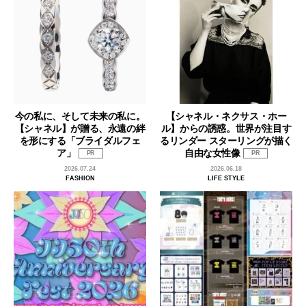
今の私に、そして未来の私に。
【シャネル・ネクサス・ホー
【シャネル】が贈る、永遠の絆
ル】からの誘惑。世界が注目す
を形にする「ブライダルフェ
るリンダー スターリングが描く
ア」
自由な女性像
PR
PR
2026.07.24
2026.06.18
FASHION
LIFE STYLE