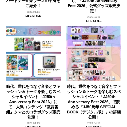
パートナー企業ブースの中身を
て、「JJ50th Anniversary
ご紹介！
Fest 2026」公式グッズ販売決
定！
2026.04.14
LIFE STYLE
2026.04.14
LIFE STYLE
時代、世代をつなぐ音楽とファ
時代、世代をつなぐ音楽とファ
ッション＆トークを楽しむスペ
ッション＆トークを楽しむスペ
シャルイベント「JJ50th
シャルイベント「JJ50th
Anniversary Fest 2026」に
Anniversary Fest 2026」で読
て、人気コンテンツ『教育番
める『JJ50周年 SPECIAL
組』タマとのコラボグッズ販売
BOOK（デジタル版）』の詳細
決定！
公開！
2026.04.13
2026.04.10