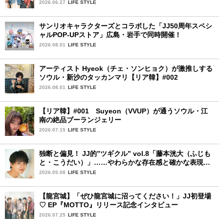
夏楽しみにしていることは？
2026.06.27
LIFE STYLE
サンリオキャラクターズとコラボした「JJ50周年スペシ
ャルPOP-UPストア」広島・岩手で同時開催！
2026.08.01
LIFE STYLE
アーティスト Hyeok（チェ・ソンヒョク）が激推しする
ソウル・新沙のタッカンマリ【リア韓】#002
2026.08.01
LIFE STYLE
【リア韓】#001 Suyeon（VVUP）が通うソウル・江
南の絶品ブーランジェリー
2026.07.15
LIFE STYLE
独断と偏見！ JJ的”ツギクル” vol.8「藤本洸大（ふじも
と・こうだい）」……やわらかな存在感と確かな表現力
で、じわりと心をつかむ注目株
2026.05.08
LIFE STYLE
【龍宮城】「ぜひ龍宮城に沼ってください！」JJ初登場
♡ EP『MOTTO』リリース記念インタビュー
2026.07.25
LIFE STYLE