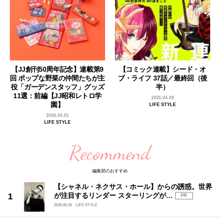
【JJ創刊50周年記念】連載第9
【コミック連載】シード・オ
回 ポップな野菜の仲間たちが主
ブ・ライフ 37話／最終回（後
役「ガーデンスタッフ」グッズ
半）
11選：前編【JJ昭和レトロ学
2026.04.09
園】
LIFE STYLE
2026.04.01
LIFE STYLE
Recommend
編集部のおすすめ
【シャネル・ネクサス・ホール】からの誘惑。世界
が注目するリンダー スターリングが…
PR
2026.06.18
LIFE STYLE