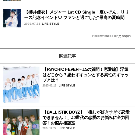
【櫻井優衣】メジャー 1st CD Single「夏いぞん」リリ
ース記念イベント♡ ファンと過ごした“最高の夏時間”
2026.07.31
LIFE STYLE
Recommended by
関連記事
【PSYCHIC FEVERへ15の質問！恋愛編】浮気
はどこから？思わずキュンとする異性のギャッ
プとは？
2025.02.12
LIFE STYLE
【BALLISTIK BOYZ】「推しが好きすぎて恋愛
できません！」JJ世代の恋愛のお悩みに全力回
答！お悩み相談室
2024.12.27
LIFE STYLE