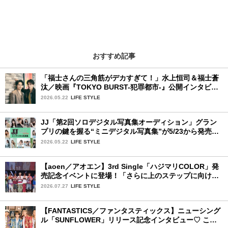
おすすめ記事
「福士さんの三角筋がデカすぎて！」水上恒司＆福士蒼
汰／映画『TOKYO BURST-犯罪都市-』公開インタビュ
ー
2026.05.22
LIFE STYLE
JJ「第2回ソロデジタル写真集オーディション」グラン
プリの鍵を握る“ミニデジタル写真集”が5/23から発売！
ファイナリストの個性あふれる18冊
2026.05.22
LIFE STYLE
【aoen／アオエン】3rd Single「ハジマリCOLOR」発
売記念イベントに登場！「さらに上のステップに向けた
新たなハジマリになるように」と爽やかな笑顔で意気込
2026.07.27
LIFE STYLE
みを！
【FANTASTICS／ファンタスティックス】ニューシング
ル「SUNFLOWER」リリース記念インタビュー♡ この