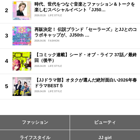
時代、世代をつなぐ音楽とファッション＆トークを
楽しむスペシャルイベント「JJ50…
2026.03.26
LIFE STYLE
再販決定！ 伝説ブランド「セーラーズ」とJJとのコ
ラボキャップが、JJ50th …
2026.04.06
FASHION
【コミック連載】シード・オブ・ライフ 37話／最終
回（後半）
2026.04.09
LIFE STYLE
【JJドラマ部】オタクが選んだ絶対面白い2026年春
ドラマBEST５
2026.04.09
LIFE STYLE
ファッション
ビューティ
ライフスタイル
JJ girl