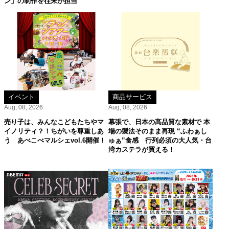
ン」の制作を往来が担当
イベント
商品サービス
Aug, 08, 2026
Aug, 08, 2026
売り子は、みんなこどもたちやマ
幕張で、日本の高品質な素材で 本
イノリティ？！ちがいを尊重しあ
場の製法そのまま再現 “ふわぁし
う あべこべマルシェvol.6開催！
ゅぁ”食感 行列必須の大人気・台
湾カステラが買える！