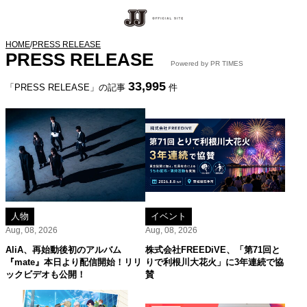
HOME
/
PRESS RELEASE
PRESS RELEASE
Powered by PR TIMES
33,995
「PRESS RELEASE」の記事
件
人物
イベント
Aug, 08, 2026
Aug, 08, 2026
AliA、再始動後初のアルバム
株式会社FREEDiVE、「第71回と
『mate』本日より配信開始！リリ
りで利根川大花火」に3年連続で協
ックビデオも公開！
賛