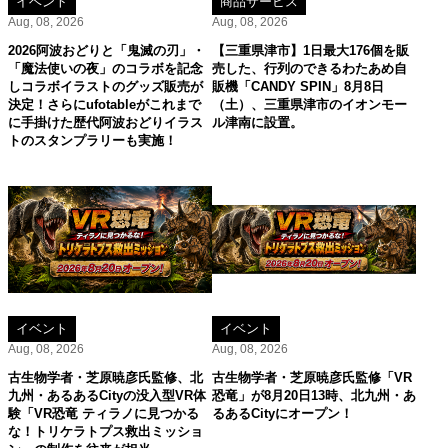
イベント
商品サービス
Aug, 08, 2026
Aug, 08, 2026
2026阿波おどりと「鬼滅の刃」・
【三重県津市】1日最大176個を販
「魔法使いの夜」のコラボを記念
売した、行列のできるわたあめ自
しコラボイラストのグッズ販売が
販機「CANDY SPIN」8月8日
決定！さらにufotableがこれまで
（土）、三重県津市のイオンモー
に手掛けた歴代阿波おどりイラス
ル津南に設置。
トのスタンプラリーも実施！
イベント
イベント
Aug, 08, 2026
Aug, 08, 2026
古生物学者・芝原暁彦氏監修、北
古生物学者・芝原暁彦氏監修「VR
九州・あるあるCityの没入型VR体
恐竜」が8月20日13時、北九州・あ
験「VR恐竜 ティラノに見つかる
るあるCityにオープン！
な！トリケラトプス救出ミッショ