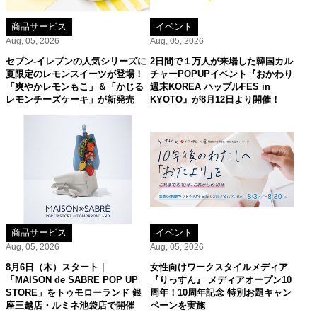
商品サービス
イベント
Aug, 05, 2026
Aug, 05, 2026
セブン‐イレブンの人気シリーズに
2日間で１万人が来場した韓国カル
夏限定のレモンスイーツが登場！
チャーPOPUPイベント『おかわり
「爽やかレモンもこ」＆「かじる
週末KOREA ハップルFES in
レモンチーズケーキ」が新発売
KYOTO』が8月12日より開催！
商品サービス
イベント
Aug, 05, 2026
Aug, 05, 2026
8月6日（木）スタート｜
女性向けワークスタイルメディア
「MAISON de SABRE POP UP
『りっすん』 メディアオープン10
STORE」をトゥモローランド 銀
周年！10周年記念 特別お題キャン
座三越店・ルミネ池袋店で開催
ペーンを実施