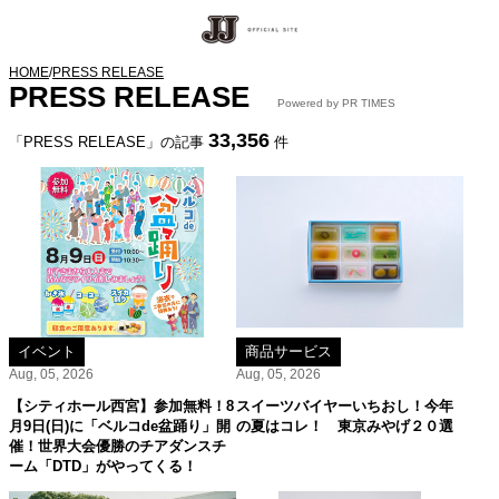
HOME
/
PRESS RELEASE
PRESS RELEASE
Powered by PR TIMES
33,356
「PRESS RELEASE」の記事
件
イベント
商品サービス
Aug, 05, 2026
Aug, 05, 2026
【シティホール西宮】参加無料！8
スイーツバイヤーいちおし！今年
月9日(日)に「ベルコde盆踊り」開
の夏はコレ！ 東京みやげ２０選
催！世界大会優勝のチアダンスチ
ーム「DTD」がやってくる！