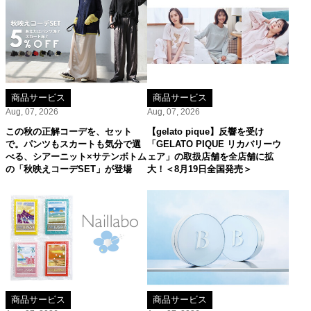
商品サービス
商品サービス
Aug, 07, 2026
Aug, 07, 2026
この秋の正解コーデを、セット
【gelato pique】反響を受け
で。パンツもスカートも気分で選
「GELATO PIQUE リカバリーウ
べる、シアーニット×サテンボトム
ェア」の取扱店舗を全店舗に拡
の「秋映えコーデSET」が登場
大！＜8月19日全国発売＞
商品サービス
商品サービス