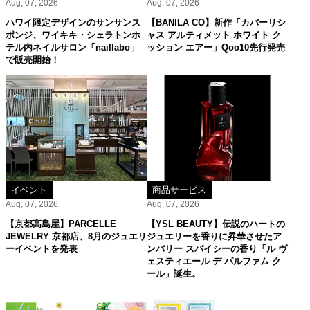
Aug, 07, 2026
Aug, 07, 2026
ハワイ限定デザインのサンサンス
【BANILA CO】新作「カバーリシ
ポンジ、ワイキキ・シェラトンホ
ャス アルティメット ホワイト ク
テル内ネイルサロン「naillabo」
ッション エアー」Qoo10先行発売
で販売開始！
イベント
商品サービス
Aug, 07, 2026
Aug, 07, 2026
【京都高島屋】PARCELLE
【YSL BEAUTY】伝説のハートの
JEWELRY 京都店、8月のジュエリ
ジュエリーを香りに昇華させたア
ーイベントを発表
ンバリー スパイシーの香り「ル ヴ
ェスティエール デ パルファム ク
ール」誕生。