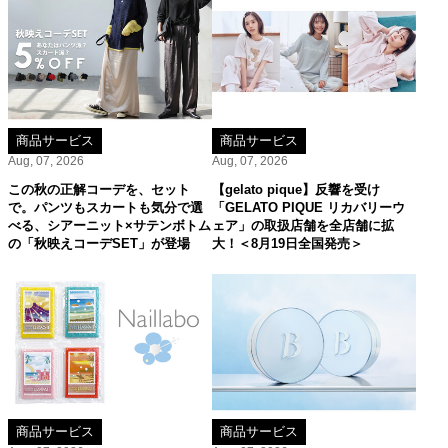
商品サービス
商品サービス
Aug, 07, 2026
Aug, 07, 2026
この秋の正解コーデを、セット
【gelato pique】反響を受け
で。パンツもスカートも気分で選
「GELATO PIQUE リカバリーウ
べる、シアーニット×サテンボトム
ェア」の取扱店舗を全店舗に拡
の「秋映えコーデSET」が登場
大！＜8月19日全国発売＞
商品サービス
商品サービス