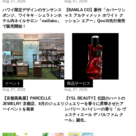
Aug, 07, 2026
Aug, 07, 2026
ハワイ限定デザインのサンサンス
【BANILA CO】新作「カバーリシ
ポンジ、ワイキキ・シェラトンホ
ャス アルティメット ホワイト ク
テル内ネイルサロン「naillabo」
ッション エアー」Qoo10先行発売
で販売開始！
イベント
商品サービス
Aug, 07, 2026
Aug, 07, 2026
【京都高島屋】PARCELLE
【YSL BEAUTY】伝説のハートの
JEWELRY 京都店、8月のジュエリ
ジュエリーを香りに昇華させたア
ーイベントを発表
ンバリー スパイシーの香り「ル ヴ
ェスティエール デ パルファム ク
ール」誕生。