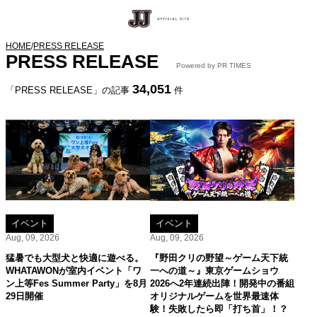
HOME
/
PRESS RELEASE
PRESS RELEASE
Powered by PR TIMES
34,051
「PRESS RELEASE」の記事
件
イベント
イベント
Aug, 09, 2026
Aug, 09, 2026
猛暑でも大型犬と快適に遊べる。
『野田クリの野望～ゲーム天下統
WHATAWONが室内イベント「ワ
一への道～』東京ゲームショウ
ン上等Fes Summer Party」を8月
2026へ2年連続出陣！開発中の番組
29日開催
オリジナルゲームを世界最速体
験！失敗したら即「打ち首」！？