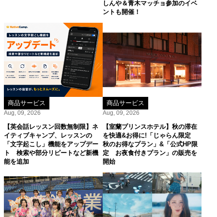
しんや＆青木マッチョ参加のイベ
ントも開催！
商品サービス
商品サービス
Aug, 09, 2026
Aug, 09, 2026
【英会話レッスン回数無制限】ネ
【室蘭プリンスホテル】秋の滞在
イティブキャンプ、レッスンの
を快適&お得に!「じゃらん限定
「文字起こし」機能をアップデー
秋のお得なプラン」&「公式HP限
ト 検索や部分リピートなど新機
定 お夜食付きプラン」の販売を
能を追加
開始