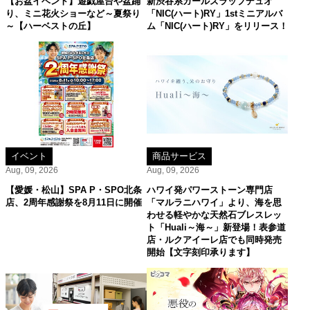
【お盆イベント】遊戯屋台や盆踊
新渋谷系ガールズラップデュオ
り、ミニ花火ショーなど～夏祭り
「NIC(ハート)RY」1stミニアルバ
～【ハーベストの丘】
ム「NIC(ハート)RY」をリリース！
イベント
商品サービス
Aug, 09, 2026
Aug, 09, 2026
【愛媛・松山】SPA P・SPO北条
ハワイ発パワーストーン専門店
店、2周年感謝祭を8月11日に開催
「マルラニハワイ」より、海を思
わせる軽やかな天然石ブレスレッ
ト「Huali～海～」新登場！表参道
店・ルクアイーレ店でも同時発売
開始【文字刻印承ります】