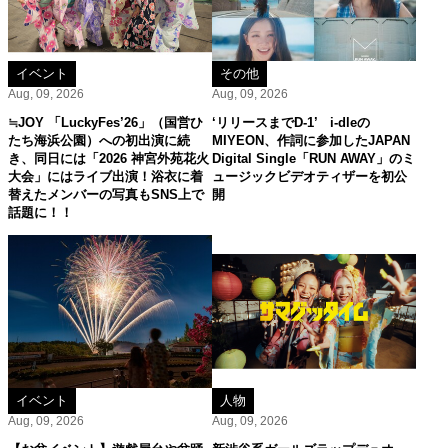
イベント
その他
Aug, 09, 2026
Aug, 09, 2026
≒JOY 「LuckyFes’26」（国営ひ
‘リリースまでD-1’ i-dleの
たち海浜公園）への初出演に続
MIYEON、作詞に参加したJAPAN
き、同日には「2026 神宮外苑花火
Digital Single「RUN AWAY」のミ
大会」にはライブ出演！浴衣に着
ュージックビデオティザーを初公
替えたメンバーの写真もSNS上で
開
話題に！！
イベント
人物
Aug, 09, 2026
Aug, 09, 2026