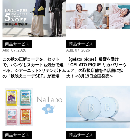
商品サービス
商品サービス
Aug, 07, 2026
Aug, 07, 2026
この秋の正解コーデを、セット
【gelato pique】反響を受け
で。パンツもスカートも気分で選
「GELATO PIQUE リカバリーウ
べる、シアーニット×サテンボトム
ェア」の取扱店舗を全店舗に拡
の「秋映えコーデSET」が登場
大！＜8月19日全国発売＞
商品サービス
商品サービス