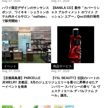
Aug, 07, 2026
Aug, 07, 2026
ハワイ限定デザインのサンサンス
【BANILA CO】新作「カバーリシ
ポンジ、ワイキキ・シェラトンホ
ャス アルティメット ホワイト ク
テル内ネイルサロン「naillabo」
ッション エアー」Qoo10先行発売
で販売開始！
イベント
商品サービス
Aug, 07, 2026
Aug, 07, 2026
【京都高島屋】PARCELLE
【YSL BEAUTY】伝説のハートの
JEWELRY 京都店、8月のジュエリ
ジュエリーを香りに昇華させたア
ーイベントを発表
ンバリー スパイシーの香り「ル ヴ
ェスティエール デ パルファム ク
ール」誕生。