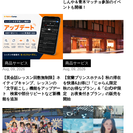
しんや＆青木マッチョ参加のイベ
ントも開催！
商品サービス
商品サービス
Aug, 09, 2026
Aug, 09, 2026
【英会話レッスン回数無制限】ネ
【室蘭プリンスホテル】秋の滞在
イティブキャンプ、レッスンの
を快適&お得に!「じゃらん限定
「文字起こし」機能をアップデー
秋のお得なプラン」&「公式HP限
ト 検索や部分リピートなど新機
定 お夜食付きプラン」の販売を
能を追加
開始