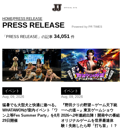
HOME
/
PRESS RELEASE
PRESS RELEASE
Powered by PR TIMES
34,051
「PRESS RELEASE」の記事
件
イベント
イベント
Aug, 09, 2026
Aug, 09, 2026
猛暑でも大型犬と快適に遊べる。
『野田クリの野望～ゲーム天下統
WHATAWONが室内イベント「ワ
一への道～』東京ゲームショウ
ン上等Fes Summer Party」を8月
2026へ2年連続出陣！開発中の番組
29日開催
オリジナルゲームを世界最速体
験！失敗したら即「打ち首」！？