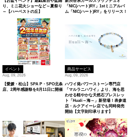
【お盆イベント】遊戯屋台や盆踊
新渋谷系ガールズラップデュオ
り、ミニ花火ショーなど～夏祭り
「NIC(ハート)RY」1stミニアルバ
～【ハーベストの丘】
ム「NIC(ハート)RY」をリリース！
イベント
商品サービス
Aug, 09, 2026
Aug, 09, 2026
【愛媛・松山】SPA P・SPO北条
ハワイ発パワーストーン専門店
店、2周年感謝祭を8月11日に開催
「マルラニハワイ」より、海を思
わせる軽やかな天然石ブレスレッ
ト「Huali～海～」新登場！表参道
店・ルクアイーレ店でも同時発売
開始【文字刻印承ります】