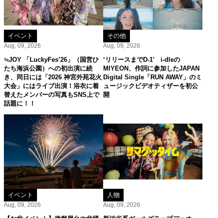
イベント
その他
Aug, 09, 2026
Aug, 09, 2026
≒JOY 「LuckyFes’26」（国営ひ
‘リリースまでD-1’ i-dleの
たち海浜公園）への初出演に続
MIYEON、作詞に参加したJAPAN
き、同日には「2026 神宮外苑花火
Digital Single「RUN AWAY」のミ
大会」にはライブ出演！浴衣に着
ュージックビデオティザーを初公
替えたメンバーの写真もSNS上で
開
話題に！！
イベント
人物
Aug, 09, 2026
Aug, 09, 2026