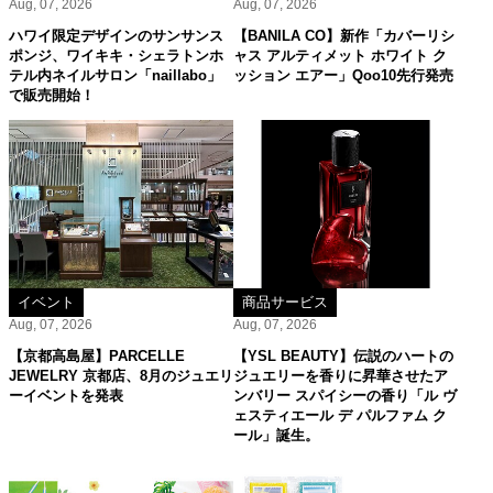
Aug, 07, 2026
Aug, 07, 2026
ハワイ限定デザインのサンサンス
【BANILA CO】新作「カバーリシ
ポンジ、ワイキキ・シェラトンホ
ャス アルティメット ホワイト ク
テル内ネイルサロン「naillabo」
ッション エアー」Qoo10先行発売
で販売開始！
イベント
商品サービス
Aug, 07, 2026
Aug, 07, 2026
【京都高島屋】PARCELLE
【YSL BEAUTY】伝説のハートの
JEWELRY 京都店、8月のジュエリ
ジュエリーを香りに昇華させたア
ーイベントを発表
ンバリー スパイシーの香り「ル ヴ
ェスティエール デ パルファム ク
ール」誕生。