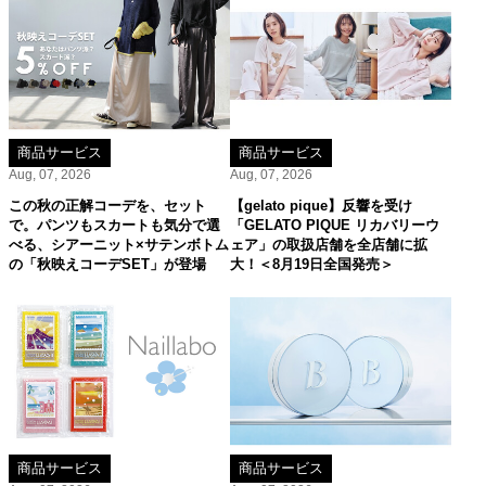
商品サービス
商品サービス
Aug, 07, 2026
Aug, 07, 2026
この秋の正解コーデを、セット
【gelato pique】反響を受け
で。パンツもスカートも気分で選
「GELATO PIQUE リカバリーウ
べる、シアーニット×サテンボトム
ェア」の取扱店舗を全店舗に拡
の「秋映えコーデSET」が登場
大！＜8月19日全国発売＞
商品サービス
商品サービス