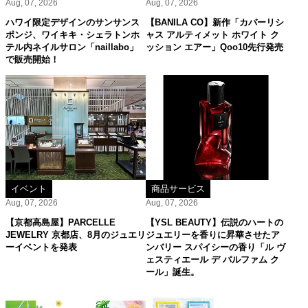
Aug, 07, 2026
Aug, 07, 2026
ハワイ限定デザインのサンサンス
【BANILA CO】新作「カバーリシ
ポンジ、ワイキキ・シェラトンホ
ャス アルティメット ホワイト ク
テル内ネイルサロン「naillabo」
ッション エアー」Qoo10先行発売
で販売開始！
イベント
商品サービス
Aug, 07, 2026
Aug, 07, 2026
【京都高島屋】PARCELLE
【YSL BEAUTY】伝説のハートの
JEWELRY 京都店、8月のジュエリ
ジュエリーを香りに昇華させたア
ーイベントを発表
ンバリー スパイシーの香り「ル ヴ
ェスティエール デ パルファム ク
ール」誕生。