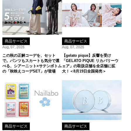
商品サービス
商品サービス
Aug, 07, 2026
Aug, 07, 2026
この秋の正解コーデを、セット
【gelato pique】反響を受け
で。パンツもスカートも気分で選
「GELATO PIQUE リカバリーウ
べる、シアーニット×サテンボトム
ェア」の取扱店舗を全店舗に拡
の「秋映えコーデSET」が登場
大！＜8月19日全国発売＞
商品サービス
商品サービス