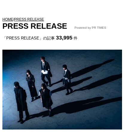
HOME
/
PRESS RELEASE
PRESS RELEASE
Powered by PR TIMES
33,995
「PRESS RELEASE」の記事
件