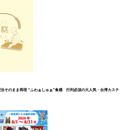
製法そのまま再現 “ふわぁしゅぁ”食感 行列必須の大人気・台湾カステ