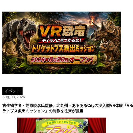
イベント
Aug, 08, 2026
古生物学者・芝原暁彦氏監修、北九州・あるあるCityの没入型VR体験「V
ラトプス救出ミッション」の制作を往来が担当