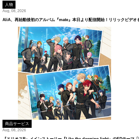
人物
Aug, 08, 2026
AliA、再始動後初のアルバム『mate』本日より配信開始！リリックビデオ
商品サービス
Aug, 08, 2026
『エリオスR』メインストーリー『Like the dawning light』のEDテーマ「Rise