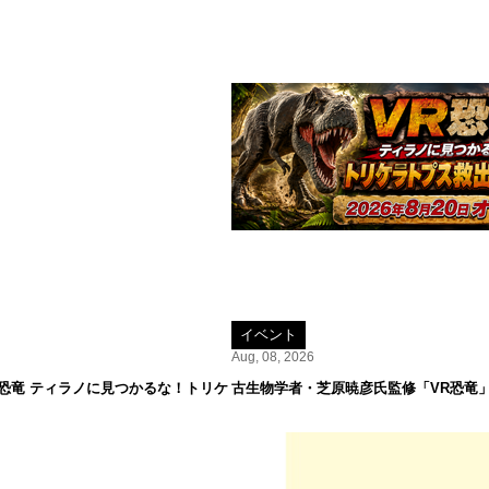
イベント
Aug, 08, 2026
R恐竜 ティラノに見つかるな！トリケ
古生物学者・芝原暁彦氏監修「VR恐竜」が