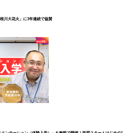
で利根川大花火」に3年連続で協賛
インオリエンテーション（体験入学）」を無料で開催！学習スタートはじめの1