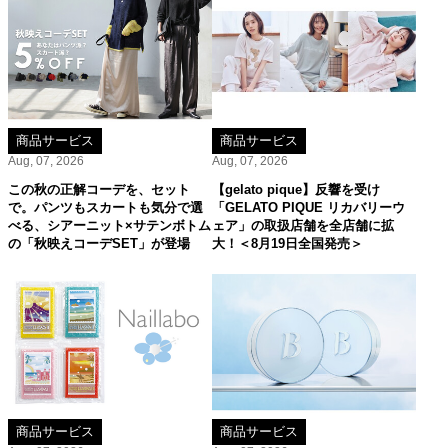
商品サービス
商品サービス
Aug, 07, 2026
Aug, 07, 2026
この秋の正解コーデを、セット
【gelato pique】反響を受け
で。パンツもスカートも気分で選
「GELATO PIQUE リカバリーウ
べる、シアーニット×サテンボトム
ェア」の取扱店舗を全店舗に拡
の「秋映えコーデSET」が登場
大！＜8月19日全国発売＞
商品サービス
商品サービス