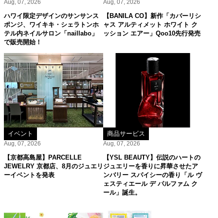
Aug, 07, 2026
Aug, 07, 2026
ハワイ限定デザインのサンサンス
【BANILA CO】新作「カバーリシ
ポンジ、ワイキキ・シェラトンホ
ャス アルティメット ホワイト ク
テル内ネイルサロン「naillabo」
ッション エアー」Qoo10先行発売
で販売開始！
イベント
商品サービス
Aug, 07, 2026
Aug, 07, 2026
【京都高島屋】PARCELLE
【YSL BEAUTY】伝説のハートの
JEWELRY 京都店、8月のジュエリ
ジュエリーを香りに昇華させたア
ーイベントを発表
ンバリー スパイシーの香り「ル ヴ
ェスティエール デ パルファム ク
ール」誕生。