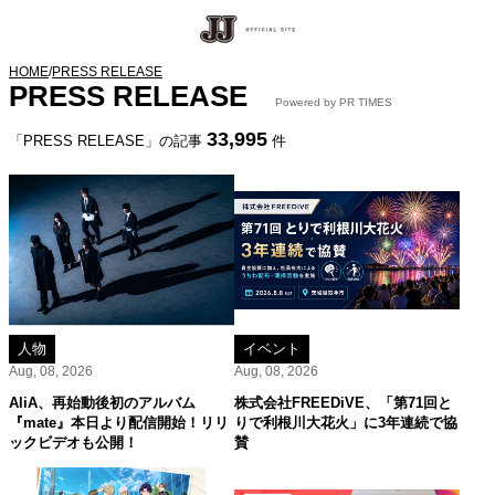
HOME
/
PRESS RELEASE
PRESS RELEASE
Powered by PR TIMES
33,995
「PRESS RELEASE」の記事
件
人物
イベント
Aug, 08, 2026
Aug, 08, 2026
AliA、再始動後初のアルバム
株式会社FREEDiVE、「第71回と
『mate』本日より配信開始！リリ
りで利根川大花火」に3年連続で協
ックビデオも公開！
賛