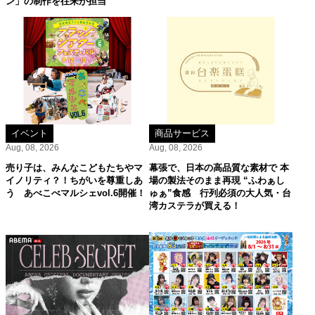
ン」の制作を往来が担当
イベント
商品サービス
Aug, 08, 2026
Aug, 08, 2026
売り子は、みんなこどもたちやマ
幕張で、日本の高品質な素材で 本
イノリティ？！ちがいを尊重しあ
場の製法そのまま再現 “ふわぁし
う あべこべマルシェvol.6開催！
ゅぁ”食感 行列必須の大人気・台
湾カステラが買える！