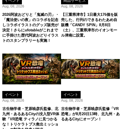
イベント
商品サービス
Aug, 08, 2026
Aug, 08, 2026
2026阿波おどりと「鬼滅の刃」・
【三重県津市】1日最大176個を販
「魔法使いの夜」のコラボを記念
売した、行列のできるわたあめ自
しコラボイラストのグッズ販売が
販機「CANDY SPIN」8月8日
決定！さらにufotableがこれまで
（土）、三重県津市のイオンモー
に手掛けた歴代阿波おどりイラス
ル津南に設置。
トのスタンプラリーも実施！
イベント
イベント
Aug, 08, 2026
Aug, 08, 2026
古生物学者・芝原暁彦氏監修、北
古生物学者・芝原暁彦氏監修「VR
九州・あるあるCityの没入型VR体
恐竜」が8月20日13時、北九州・あ
験「VR恐竜 ティラノに見つかる
るあるCityにオープン！
な！トリケラトプス救出ミッショ