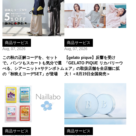
商品サービス
商品サービス
Aug, 07, 2026
Aug, 07, 2026
この秋の正解コーデを、セット
【gelato pique】反響を受け
で。パンツもスカートも気分で選
「GELATO PIQUE リカバリーウ
べる、シアーニット×サテンボトム
ェア」の取扱店舗を全店舗に拡
の「秋映えコーデSET」が登場
大！＜8月19日全国発売＞
商品サービス
商品サービス