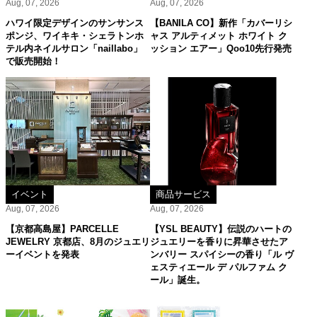
Aug, 07, 2026
Aug, 07, 2026
ハワイ限定デザインのサンサンス
【BANILA CO】新作「カバーリシ
ポンジ、ワイキキ・シェラトンホ
ャス アルティメット ホワイト ク
テル内ネイルサロン「naillabo」
ッション エアー」Qoo10先行発売
で販売開始！
イベント
商品サービス
Aug, 07, 2026
Aug, 07, 2026
【京都高島屋】PARCELLE
【YSL BEAUTY】伝説のハートの
JEWELRY 京都店、8月のジュエリ
ジュエリーを香りに昇華させたア
ーイベントを発表
ンバリー スパイシーの香り「ル ヴ
ェスティエール デ パルファム ク
ール」誕生。