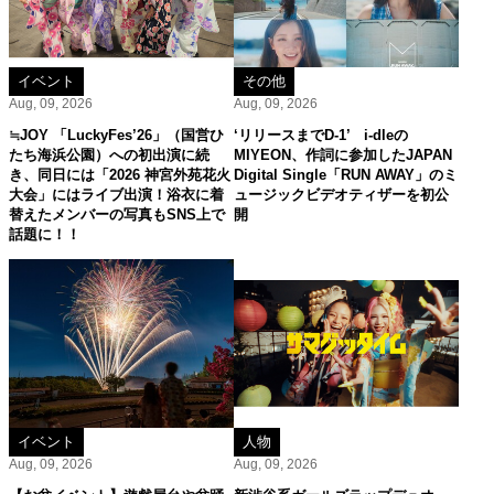
イベント
その他
Aug, 09, 2026
Aug, 09, 2026
≒JOY 「LuckyFes’26」（国営ひ
‘リリースまでD-1’ i-dleの
たち海浜公園）への初出演に続
MIYEON、作詞に参加したJAPAN
き、同日には「2026 神宮外苑花火
Digital Single「RUN AWAY」のミ
大会」にはライブ出演！浴衣に着
ュージックビデオティザーを初公
替えたメンバーの写真もSNS上で
開
話題に！！
イベント
人物
Aug, 09, 2026
Aug, 09, 2026