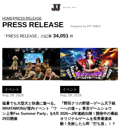
HOME
/
PRESS RELEASE
PRESS RELEASE
Powered by PR TIMES
34,051
「PRESS RELEASE」の記事
件
イベント
イベント
Aug, 09, 2026
Aug, 09, 2026
猛暑でも大型犬と快適に遊べる。
『野田クリの野望～ゲーム天下統
WHATAWONが室内イベント「ワ
一への道～』東京ゲームショウ
ン上等Fes Summer Party」を8月
2026へ2年連続出陣！開発中の番組
29日開催
オリジナルゲームを世界最速体
験！失敗したら即「打ち首」！？