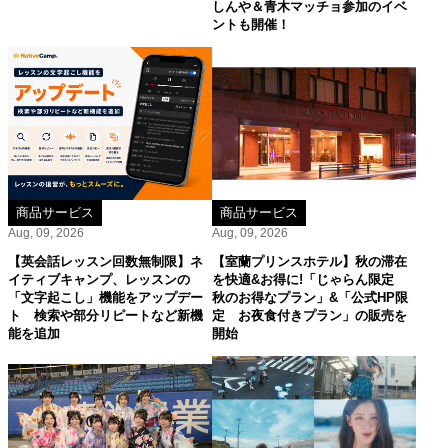
しんや＆青木マッチョ参加のイベ
ントも開催！
商品サービス
商品サービス
Aug, 09, 2026
Aug, 09, 2026
【英会話レッスン回数無制限】ネ
【室蘭プリンスホテル】秋の滞在
イティブキャンプ、レッスンの
を快適&お得に!「じゃらん限定
「文字起こし」機能をアップデー
秋のお得なプラン」&「公式HP限
ト 検索や部分リピートなど新機
定 お夜食付きプラン」の販売を
能を追加
開始