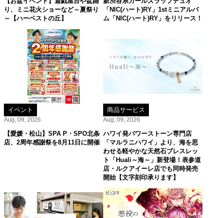
【お盆イベント】遊戯屋台や盆踊
新渋谷系ガールズラップデュオ
り、ミニ花火ショーなど～夏祭り
「NIC(ハート)RY」1stミニアルバ
～【ハーベストの丘】
ム「NIC(ハート)RY」をリリース！
イベント
商品サービス
Aug, 09, 2026
Aug, 09, 2026
【愛媛・松山】SPA P・SPO北条
ハワイ発パワーストーン専門店
店、2周年感謝祭を8月11日に開催
「マルラニハワイ」より、海を思
わせる軽やかな天然石ブレスレッ
ト「Huali～海～」新登場！表参道
店・ルクアイーレ店でも同時発売
開始【文字刻印承ります】