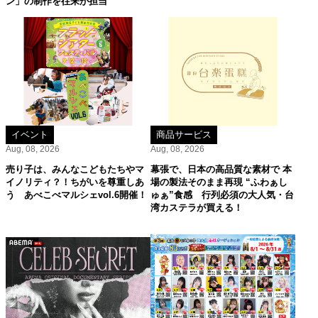
ン」の制作を往来が担当
イベント
商品サービス
Aug, 08, 2026
Aug, 08, 2026
売り子は、みんなこどもたちやマ
幕張で、日本の高品質な素材で 本
イノリティ？！ちがいを尊重しあ
場の製法そのまま再現 “ふわぁし
う あべこべマルシェvol.6開催！
ゅぁ”食感 行列必須の大人気・台
湾カステラが買える！