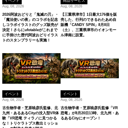
イベント
商品サービス
Aug, 08, 2026
Aug, 08, 2026
2026阿波おどりと「鬼滅の刃」・
【三重県津市】1日最大176個を販
「魔法使いの夜」のコラボを記念
売した、行列のできるわたあめ自
しコラボイラストのグッズ販売が
販機「CANDY SPIN」8月8日
決定！さらにufotableがこれまで
（土）、三重県津市のイオンモー
に手掛けた歴代阿波おどりイラス
ル津南に設置。
トのスタンプラリーも実施！
イベント
イベント
Aug, 08, 2026
Aug, 08, 2026
古生物学者・芝原暁彦氏監修、北
古生物学者・芝原暁彦氏監修「VR
九州・あるあるCityの没入型VR体
恐竜」が8月20日13時、北九州・あ
験「VR恐竜 ティラノに見つかる
るあるCityにオープン！
な！トリケラトプス救出ミッショ