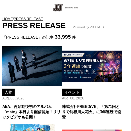
HOME
/
PRESS RELEASE
PRESS RELEASE
Powered by PR TIMES
33,995
「PRESS RELEASE」の記事
件
人物
イベント
Aug, 08, 2026
Aug, 08, 2026
AliA、再始動後初のアルバム
株式会社FREEDiVE、「第71回と
『mate』本日より配信開始！リリ
りで利根川大花火」に3年連続で協
ックビデオも公開！
賛