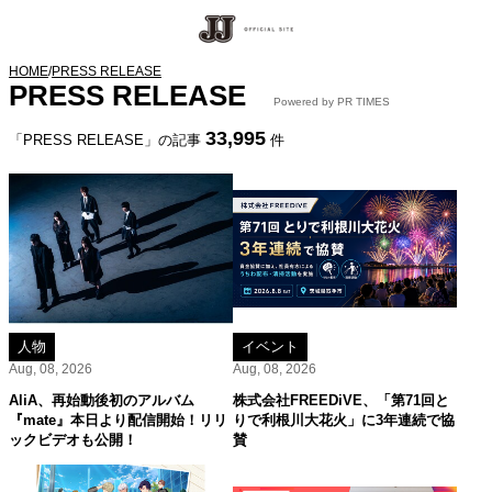
HOME
/
PRESS RELEASE
PRESS RELEASE
Powered by PR TIMES
33,995
「PRESS RELEASE」の記事
件
人物
イベント
Aug, 08, 2026
Aug, 08, 2026
AliA、再始動後初のアルバム
株式会社FREEDiVE、「第71回と
『mate』本日より配信開始！リリ
りで利根川大花火」に3年連続で協
ックビデオも公開！
賛