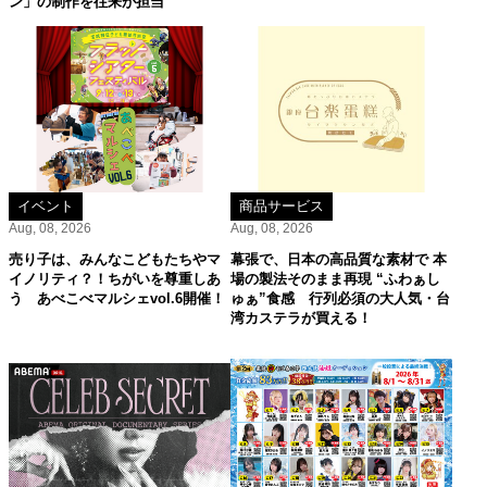
ン」の制作を往来が担当
イベント
商品サービス
Aug, 08, 2026
Aug, 08, 2026
売り子は、みんなこどもたちやマ
幕張で、日本の高品質な素材で 本
イノリティ？！ちがいを尊重しあ
場の製法そのまま再現 “ふわぁし
う あべこべマルシェvol.6開催！
ゅぁ”食感 行列必須の大人気・台
湾カステラが買える！