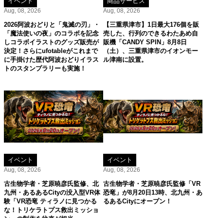
イベント
商品サービス
Aug, 08, 2026
Aug, 08, 2026
2026阿波おどりと「鬼滅の刃」・
【三重県津市】1日最大176個を販
「魔法使いの夜」のコラボを記念
売した、行列のできるわたあめ自
しコラボイラストのグッズ販売が
販機「CANDY SPIN」8月8日
決定！さらにufotableがこれまで
（土）、三重県津市のイオンモー
に手掛けた歴代阿波おどりイラス
ル津南に設置。
トのスタンプラリーも実施！
イベント
イベント
Aug, 08, 2026
Aug, 08, 2026
古生物学者・芝原暁彦氏監修、北
古生物学者・芝原暁彦氏監修「VR
九州・あるあるCityの没入型VR体
恐竜」が8月20日13時、北九州・あ
験「VR恐竜 ティラノに見つかる
るあるCityにオープン！
な！トリケラトプス救出ミッショ