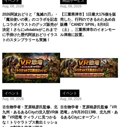
イベント
商品サービス
Aug, 08, 2026
Aug, 08, 2026
2026阿波おどりと「鬼滅の刃」・
【三重県津市】1日最大176個を販
「魔法使いの夜」のコラボを記念
売した、行列のできるわたあめ自
しコラボイラストのグッズ販売が
販機「CANDY SPIN」8月8日
決定！さらにufotableがこれまで
（土）、三重県津市のイオンモー
に手掛けた歴代阿波おどりイラス
ル津南に設置。
トのスタンプラリーも実施！
イベント
イベント
Aug, 08, 2026
Aug, 08, 2026
古生物学者・芝原暁彦氏監修、北
古生物学者・芝原暁彦氏監修「VR
九州・あるあるCityの没入型VR体
恐竜」が8月20日13時、北九州・あ
験「VR恐竜 ティラノに見つかる
るあるCityにオープン！
な！トリケラトプス救出ミッショ