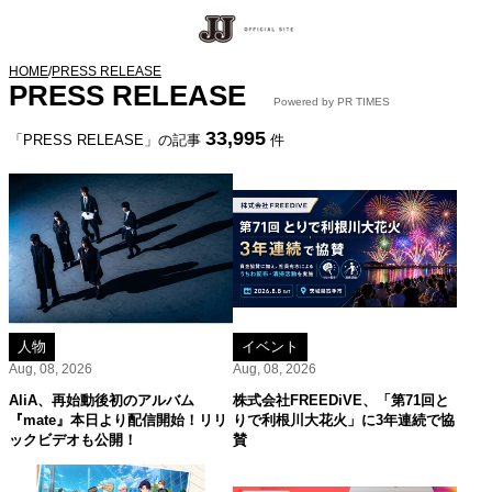
HOME
/
PRESS RELEASE
PRESS RELEASE
Powered by PR TIMES
33,995
「PRESS RELEASE」の記事
件
人物
イベント
Aug, 08, 2026
Aug, 08, 2026
AliA、再始動後初のアルバム
株式会社FREEDiVE、「第71回と
『mate』本日より配信開始！リリ
りで利根川大花火」に3年連続で協
ックビデオも公開！
賛