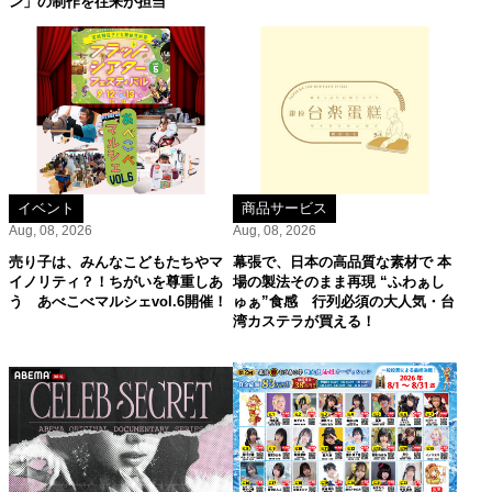
ン」の制作を往来が担当
イベント
商品サービス
Aug, 08, 2026
Aug, 08, 2026
売り子は、みんなこどもたちやマ
幕張で、日本の高品質な素材で 本
イノリティ？！ちがいを尊重しあ
場の製法そのまま再現 “ふわぁし
う あべこべマルシェvol.6開催！
ゅぁ”食感 行列必須の大人気・台
湾カステラが買える！