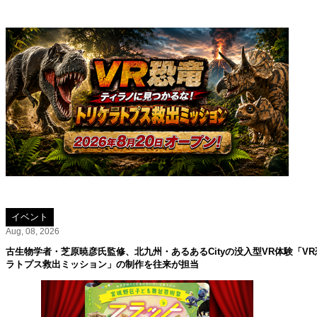
イベント
Aug, 08, 2026
古生物学者・芝原暁彦氏監修、北九州・あるあるCityの没入型VR体験「V
ラトプス救出ミッション」の制作を往来が担当