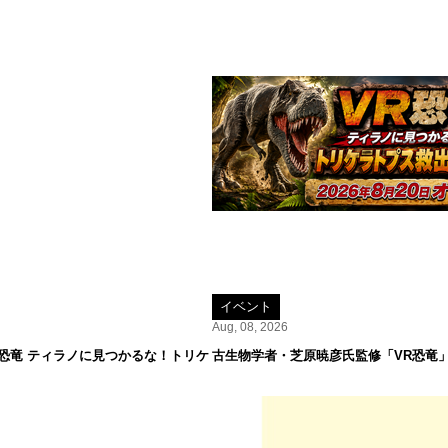
イベント
Aug, 08, 2026
R恐竜 ティラノに見つかるな！トリケ
古生物学者・芝原暁彦氏監修「VR恐竜」が