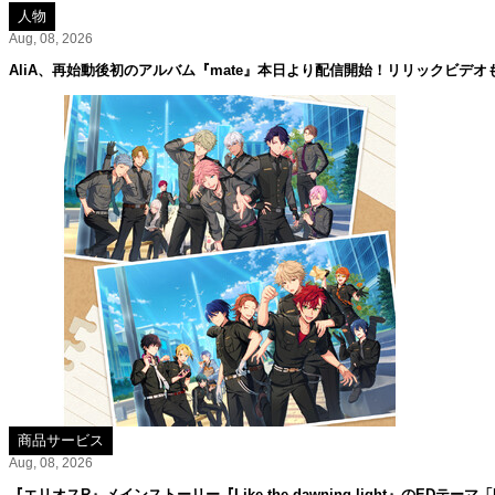
人物
Aug, 08, 2026
AliA、再始動後初のアルバム『mate』本日より配信開始！リリックビデオ
商品サービス
Aug, 08, 2026
『エリオスR』メインストーリー『Like the dawning light』のEDテーマ「Rise