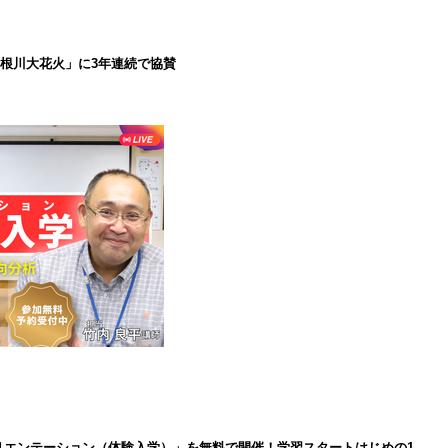
で利根川大花火」に3年連続で協賛
インオリエンテーション（体験入学）」を無料で開催！学習スタートはじめの1