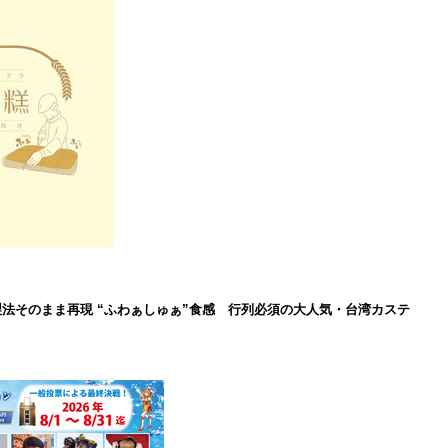
製法そのまま再現 “ふわぁしゅぁ”食感 行列必須の大人気・台湾カステ