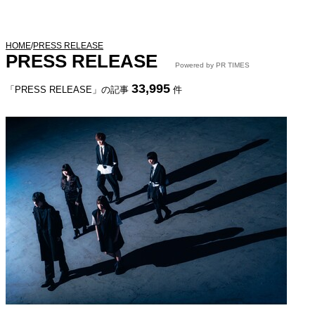
HOME
/
PRESS RELEASE
PRESS RELEASE
Powered by PR TIMES
33,995
「PRESS RELEASE」の記事
件