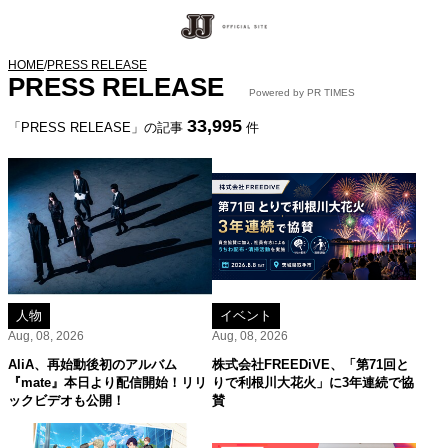
HOME
/
PRESS RELEASE
PRESS RELEASE
Powered by PR TIMES
33,995
「PRESS RELEASE」の記事
件
人物
イベント
Aug, 08, 2026
Aug, 08, 2026
AliA、再始動後初のアルバム
株式会社FREEDiVE、「第71回と
『mate』本日より配信開始！リリ
りで利根川大花火」に3年連続で協
ックビデオも公開！
賛