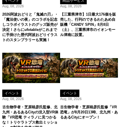
イベント
商品サービス
Aug, 08, 2026
Aug, 08, 2026
2026阿波おどりと「鬼滅の刃」・
【三重県津市】1日最大176個を販
「魔法使いの夜」のコラボを記念
売した、行列のできるわたあめ自
しコラボイラストのグッズ販売が
販機「CANDY SPIN」8月8日
決定！さらにufotableがこれまで
（土）、三重県津市のイオンモー
に手掛けた歴代阿波おどりイラス
ル津南に設置。
トのスタンプラリーも実施！
イベント
イベント
Aug, 08, 2026
Aug, 08, 2026
古生物学者・芝原暁彦氏監修、北
古生物学者・芝原暁彦氏監修「VR
九州・あるあるCityの没入型VR体
恐竜」が8月20日13時、北九州・あ
験「VR恐竜 ティラノに見つかる
るあるCityにオープン！
な！トリケラトプス救出ミッショ