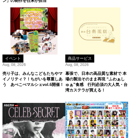
ン」の制作を往来が担当
イベント
商品サービス
Aug, 08, 2026
Aug, 08, 2026
売り子は、みんなこどもたちやマ
幕張で、日本の高品質な素材で 本
イノリティ？！ちがいを尊重しあ
場の製法そのまま再現 “ふわぁし
う あべこべマルシェvol.6開催！
ゅぁ”食感 行列必須の大人気・台
湾カステラが買える！