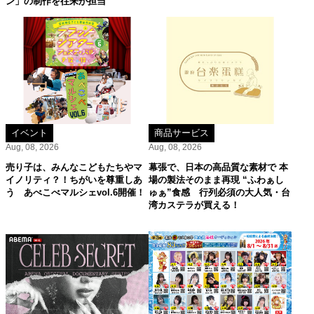
ン」の制作を往来が担当
イベント
商品サービス
Aug, 08, 2026
Aug, 08, 2026
売り子は、みんなこどもたちやマ
幕張で、日本の高品質な素材で 本
イノリティ？！ちがいを尊重しあ
場の製法そのまま再現 “ふわぁし
う あべこべマルシェvol.6開催！
ゅぁ”食感 行列必須の大人気・台
湾カステラが買える！