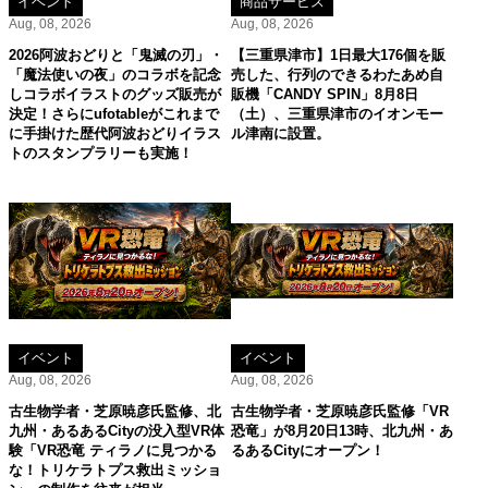
イベント
商品サービス
Aug, 08, 2026
Aug, 08, 2026
2026阿波おどりと「鬼滅の刃」・
【三重県津市】1日最大176個を販
「魔法使いの夜」のコラボを記念
売した、行列のできるわたあめ自
しコラボイラストのグッズ販売が
販機「CANDY SPIN」8月8日
決定！さらにufotableがこれまで
（土）、三重県津市のイオンモー
に手掛けた歴代阿波おどりイラス
ル津南に設置。
トのスタンプラリーも実施！
イベント
イベント
Aug, 08, 2026
Aug, 08, 2026
古生物学者・芝原暁彦氏監修、北
古生物学者・芝原暁彦氏監修「VR
九州・あるあるCityの没入型VR体
恐竜」が8月20日13時、北九州・あ
験「VR恐竜 ティラノに見つかる
るあるCityにオープン！
な！トリケラトプス救出ミッショ