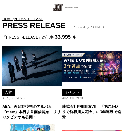
HOME
/
PRESS RELEASE
PRESS RELEASE
Powered by PR TIMES
33,995
「PRESS RELEASE」の記事
件
人物
イベント
Aug, 08, 2026
Aug, 08, 2026
AliA、再始動後初のアルバム
株式会社FREEDiVE、「第71回と
『mate』本日より配信開始！リリ
りで利根川大花火」に3年連続で協
ックビデオも公開！
賛