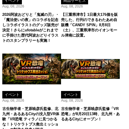
イベント
商品サービス
Aug, 08, 2026
Aug, 08, 2026
2026阿波おどりと「鬼滅の刃」・
【三重県津市】1日最大176個を販
「魔法使いの夜」のコラボを記念
売した、行列のできるわたあめ自
しコラボイラストのグッズ販売が
販機「CANDY SPIN」8月8日
決定！さらにufotableがこれまで
（土）、三重県津市のイオンモー
に手掛けた歴代阿波おどりイラス
ル津南に設置。
トのスタンプラリーも実施！
イベント
イベント
Aug, 08, 2026
Aug, 08, 2026
古生物学者・芝原暁彦氏監修、北
古生物学者・芝原暁彦氏監修「VR
九州・あるあるCityの没入型VR体
恐竜」が8月20日13時、北九州・あ
験「VR恐竜 ティラノに見つかる
るあるCityにオープン！
な！トリケラトプス救出ミッショ