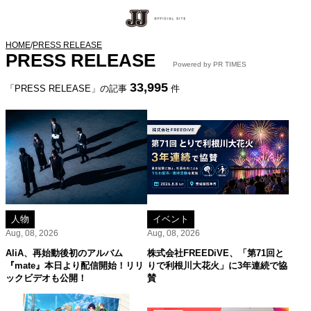
HOME
/
PRESS RELEASE
PRESS RELEASE
Powered by PR TIMES
33,995
「PRESS RELEASE」の記事
件
人物
イベント
Aug, 08, 2026
Aug, 08, 2026
AliA、再始動後初のアルバム
株式会社FREEDiVE、「第71回と
『mate』本日より配信開始！リリ
りで利根川大花火」に3年連続で協
ックビデオも公開！
賛