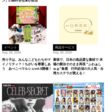
ン」の制作を往来が担当
イベント
商品サービス
Aug, 08, 2026
Aug, 08, 2026
売り子は、みんなこどもたちやマ
幕張で、日本の高品質な素材で 本
イノリティ？！ちがいを尊重しあ
場の製法そのまま再現 “ふわぁし
う あべこべマルシェvol.6開催！
ゅぁ”食感 行列必須の大人気・台
湾カステラが買える！