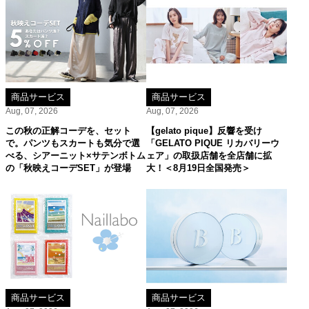
商品サービス
商品サービス
Aug, 07, 2026
Aug, 07, 2026
この秋の正解コーデを、セット
【gelato pique】反響を受け
で。パンツもスカートも気分で選
「GELATO PIQUE リカバリーウ
べる、シアーニット×サテンボトム
ェア」の取扱店舗を全店舗に拡
の「秋映えコーデSET」が登場
大！＜8月19日全国発売＞
商品サービス
商品サービス