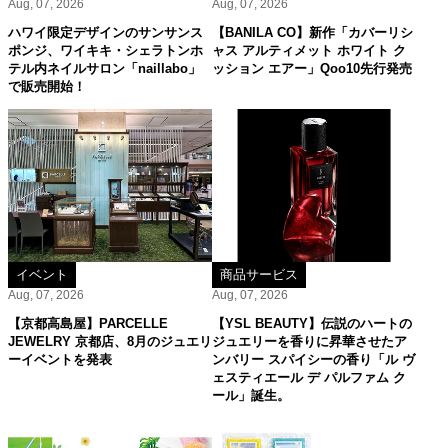
Aug, 07, 2026
Aug, 07, 2026
ハワイ限定デザインのサンサンス
【BANILA CO】新作「カバーリシ
ポンジ、ワイキキ・シェラトンホ
ャス アルティメット ホワイト ク
テル内ネイルサロン「naillabo」
ッション エアー」Qoo10先行発売
で販売開始！
イベント
商品サービス
Aug, 07, 2026
Aug, 07, 2026
【京都高島屋】PARCELLE
【YSL BEAUTY】伝説のハートの
JEWELRY 京都店、8月のジュエリ
ジュエリーを香りに昇華させたア
ーイベントを発表
ンバリー スパイシーの香り「ル ヴ
ェスティエール デ パルファム ク
ール」誕生。