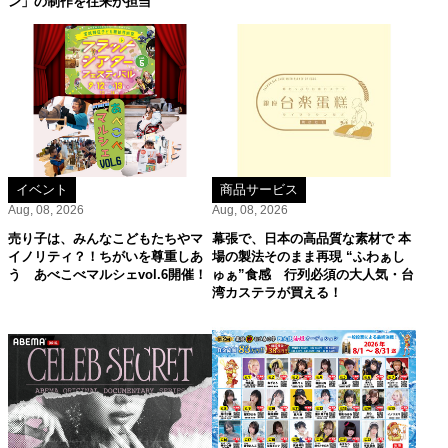
ン」の制作を往来が担当
イベント
商品サービス
Aug, 08, 2026
Aug, 08, 2026
売り子は、みんなこどもたちやマ
幕張で、日本の高品質な素材で 本
イノリティ？！ちがいを尊重しあ
場の製法そのまま再現 “ふわぁし
う あべこべマルシェvol.6開催！
ゅぁ”食感 行列必須の大人気・台
湾カステラが買える！