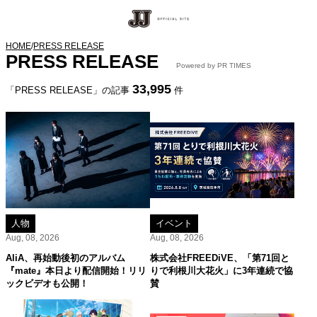
HOME
/
PRESS RELEASE
PRESS RELEASE
Powered by PR TIMES
33,995
「PRESS RELEASE」の記事
件
人物
イベント
Aug, 08, 2026
Aug, 08, 2026
AliA、再始動後初のアルバム
株式会社FREEDiVE、「第71回と
『mate』本日より配信開始！リリ
りで利根川大花火」に3年連続で協
ックビデオも公開！
賛