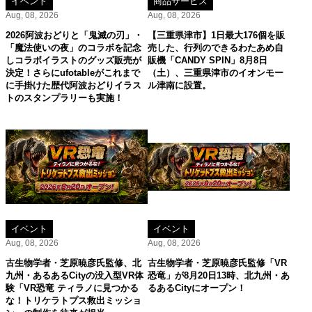
イベント
商品サービス
Aug, 08, 2026
Aug, 08, 2026
2026阿波おどりと「鬼滅の刃」・
【三重県津市】1日最大176個を販
「魔法使いの夜」のコラボを記念
売した、行列のできるわたあめ自
しコラボイラストのグッズ販売が
販機「CANDY SPIN」8月8日
決定！さらにufotableがこれまで
（土）、三重県津市のイオンモー
に手掛けた歴代阿波おどりイラス
ル津南に設置。
トのスタンプラリーも実施！
イベント
イベント
Aug, 08, 2026
Aug, 08, 2026
古生物学者・芝原暁彦氏監修、北
古生物学者・芝原暁彦氏監修「VR
九州・あるあるCityの没入型VR体
恐竜」が8月20日13時、北九州・あ
験「VR恐竜 ティラノに見つかる
るあるCityにオープン！
な！トリケラトプス救出ミッショ