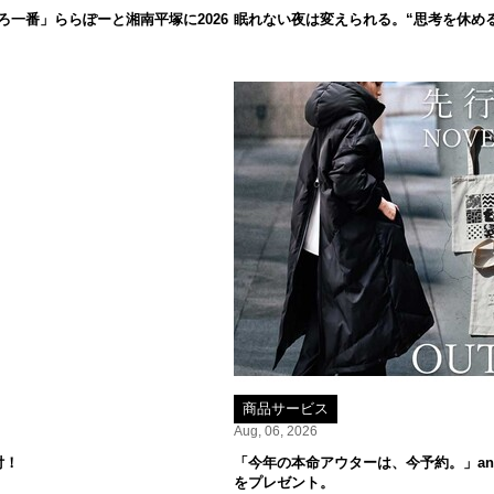
一番」ららぽーと湘南平塚に2026
眠れない夜は変えられる。“思考を休め
商品サービス
Aug, 06, 2026
付！
「今年の本命アウターは、今予約。」ant
をプレゼント。