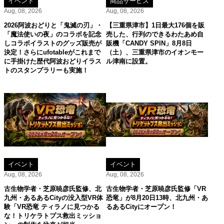
イベント
商品サービス
Aug, 08, 2026
Aug, 08, 2026
2026阿波おどりと「鬼滅の刃」・
【三重県津市】1日最大176個を販
「魔法使いの夜」のコラボを記念
売した、行列のできるわたあめ自
しコラボイラストのグッズ販売が
販機「CANDY SPIN」8月8日
決定！さらにufotableがこれまで
（土）、三重県津市のイオンモー
に手掛けた歴代阿波おどりイラス
ル津南に設置。
トのスタンプラリーも実施！
イベント
イベント
Aug, 08, 2026
Aug, 08, 2026
古生物学者・芝原暁彦氏監修、北
古生物学者・芝原暁彦氏監修「VR
九州・あるあるCityの没入型VR体
恐竜」が8月20日13時、北九州・あ
験「VR恐竜 ティラノに見つかる
るあるCityにオープン！
な！トリケラトプス救出ミッショ