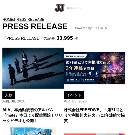
HOME
/
PRESS RELEASE
PRESS RELEASE
Powered by PR TIMES
33,995
「PRESS RELEASE」の記事
件
人物
イベント
Aug, 08, 2026
Aug, 08, 2026
AliA、再始動後初のアルバム
株式会社FREEDiVE、「第71回と
『mate』本日より配信開始！リリ
りで利根川大花火」に3年連続で協
ックビデオも公開！
賛