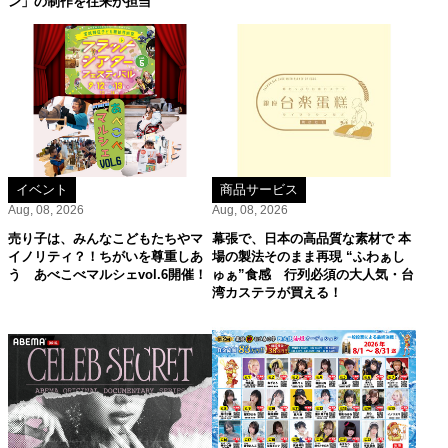
ン」の制作を往来が担当
イベント
商品サービス
Aug, 08, 2026
Aug, 08, 2026
売り子は、みんなこどもたちやマ
幕張で、日本の高品質な素材で 本
イノリティ？！ちがいを尊重しあ
場の製法そのまま再現 “ふわぁし
う あべこべマルシェvol.6開催！
ゅぁ”食感 行列必須の大人気・台
湾カステラが買える！