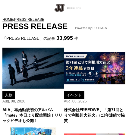
HOME
/
PRESS RELEASE
PRESS RELEASE
Powered by PR TIMES
33,995
「PRESS RELEASE」の記事
件
人物
イベント
Aug, 08, 2026
Aug, 08, 2026
AliA、再始動後初のアルバム
株式会社FREEDiVE、「第71回と
『mate』本日より配信開始！リリ
りで利根川大花火」に3年連続で協
ックビデオも公開！
賛