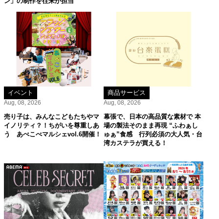
ン」の制作を往来が担当
イベント
商品サービス
Aug, 08, 2026
Aug, 08, 2026
売り子は、みんなこどもたちやマ
幕張で、日本の高品質な素材で 本
イノリティ？！ちがいを尊重しあ
場の製法そのまま再現 “ふわぁし
う あべこべマルシェvol.6開催！
ゅぁ”食感 行列必須の大人気・台
湾カステラが買える！