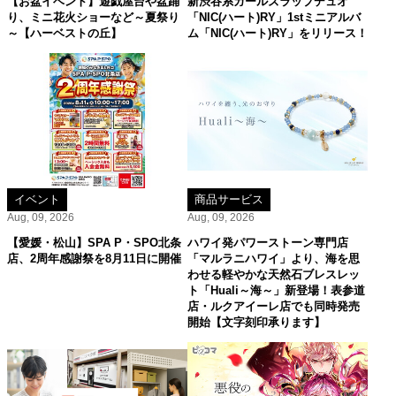
【お盆イベント】遊戯屋台や盆踊
新渋谷系ガールズラップデュオ
り、ミニ花火ショーなど～夏祭り
「NIC(ハート)RY」1stミニアルバ
～【ハーベストの丘】
ム「NIC(ハート)RY」をリリース！
イベント
商品サービス
Aug, 09, 2026
Aug, 09, 2026
【愛媛・松山】SPA P・SPO北条
ハワイ発パワーストーン専門店
店、2周年感謝祭を8月11日に開催
「マルラニハワイ」より、海を思
わせる軽やかな天然石ブレスレッ
ト「Huali～海～」新登場！表参道
店・ルクアイーレ店でも同時発売
開始【文字刻印承ります】