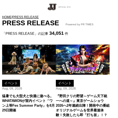
HOME
/
PRESS RELEASE
PRESS RELEASE
Powered by PR TIMES
34,051
「PRESS RELEASE」の記事
件
イベント
イベント
Aug, 09, 2026
Aug, 09, 2026
猛暑でも大型犬と快適に遊べる。
『野田クリの野望～ゲーム天下統
WHATAWONが室内イベント「ワ
一への道～』東京ゲームショウ
ン上等Fes Summer Party」を8月
2026へ2年連続出陣！開発中の番組
29日開催
オリジナルゲームを世界最速体
験！失敗したら即「打ち首」！？