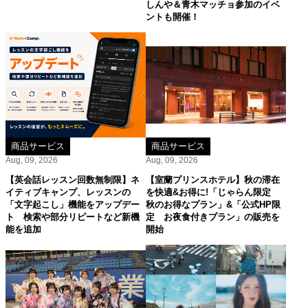
しんや＆青木マッチョ参加のイベ
ントも開催！
商品サービス
商品サービス
Aug, 09, 2026
Aug, 09, 2026
【英会話レッスン回数無制限】ネ
【室蘭プリンスホテル】秋の滞在
イティブキャンプ、レッスンの
を快適&お得に!「じゃらん限定
「文字起こし」機能をアップデー
秋のお得なプラン」&「公式HP限
ト 検索や部分リピートなど新機
定 お夜食付きプラン」の販売を
能を追加
開始