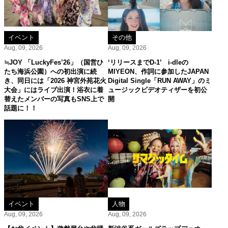
イベント
その他
Aug, 09, 2026
Aug, 09, 2026
≒JOY 「LuckyFes’26」（国営ひ
‘リリースまでD-1’ i-dleの
たち海浜公園）への初出演に続
MIYEON、作詞に参加したJAPAN
き、同日には「2026 神宮外苑花火
Digital Single「RUN AWAY」のミ
大会」にはライブ出演！浴衣に着
ュージックビデオティザーを初公
替えたメンバーの写真もSNS上で
開
話題に！！
イベント
人物
Aug, 09, 2026
Aug, 09, 2026