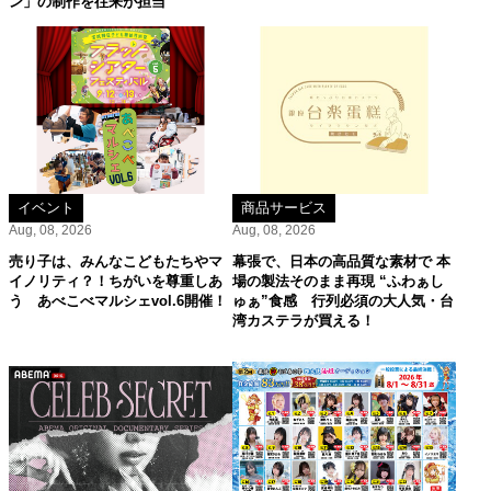
ン」の制作を往来が担当
イベント
商品サービス
Aug, 08, 2026
Aug, 08, 2026
売り子は、みんなこどもたちやマ
幕張で、日本の高品質な素材で 本
イノリティ？！ちがいを尊重しあ
場の製法そのまま再現 “ふわぁし
う あべこべマルシェvol.6開催！
ゅぁ”食感 行列必須の大人気・台
湾カステラが買える！