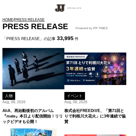
HOME
/
PRESS RELEASE
PRESS RELEASE
Powered by PR TIMES
33,995
「PRESS RELEASE」の記事
件
人物
イベント
Aug, 08, 2026
Aug, 08, 2026
AliA、再始動後初のアルバム
株式会社FREEDiVE、「第71回と
『mate』本日より配信開始！リリ
りで利根川大花火」に3年連続で協
ックビデオも公開！
賛