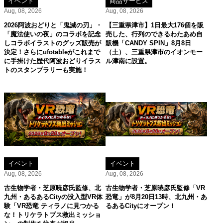
イベント
商品サービス
Aug, 08, 2026
Aug, 08, 2026
2026阿波おどりと「鬼滅の刃」・
【三重県津市】1日最大176個を販
「魔法使いの夜」のコラボを記念
売した、行列のできるわたあめ自
しコラボイラストのグッズ販売が
販機「CANDY SPIN」8月8日
決定！さらにufotableがこれまで
（土）、三重県津市のイオンモー
に手掛けた歴代阿波おどりイラス
ル津南に設置。
トのスタンプラリーも実施！
イベント
イベント
Aug, 08, 2026
Aug, 08, 2026
古生物学者・芝原暁彦氏監修、北
古生物学者・芝原暁彦氏監修「VR
九州・あるあるCityの没入型VR体
恐竜」が8月20日13時、北九州・あ
験「VR恐竜 ティラノに見つかる
るあるCityにオープン！
な！トリケラトプス救出ミッショ