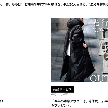
一番」ららぽーと湘南平塚に2026
眠れない夜は変えられる。“思考を休め
商品サービス
Aug, 06, 2026
付！
「今年の本命アウターは、今予約。」ant
をプレゼント。